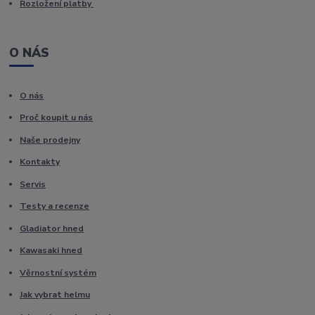
Rozložení platby
O NÁS
O nás
Proč koupit u nás
Naše prodejny
Kontakty
Servis
Testy a recenze
Gladiator hned
Kawasaki hned
Věrnostní systém
Jak vybrat helmu