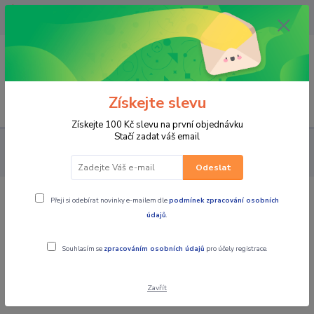
OPAVA 733537099/HLUČÍN
734541648/OLOMOUC 734593593
0
0,00 CZK
Získejte slevu
Menu
Získejte 100 Kč slevu na první objednávku
Stačí zadat váš email
PRO STROJE
MINT MOTO sada čističe a maziva na řetězy vč.
kartáče
Odeslat
Přeji si odebírat novinky e-mailem dle
podmínek zpracování osobních
MINT MOTO sada čističe a maziva na
údajů
.
řetězy vč. kartáče
Souhlasím se
zpracováním osobních údajů
pro účely registrace.
Novinka
TOP produkt
Zavřít