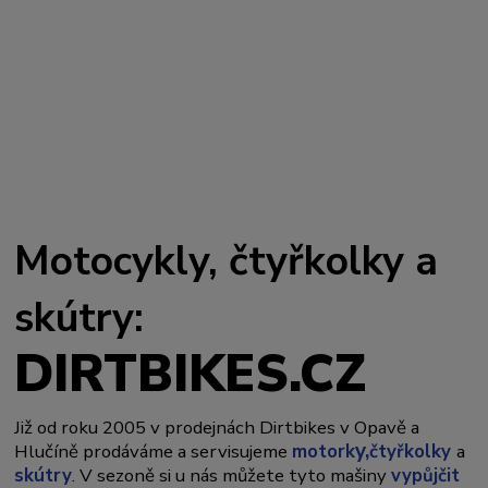
Motocykly, čtyřkolky a
skútry:
DIRTBIKES.CZ
Již od roku 2005 v prodejnách Dirtbikes v Opavě a
y,
Hlučíně prodáváme a servisujeme
motork
čtyřkolky
a
skútry
. V sezoně si u nás můžete tyto mašiny
vypůjčit