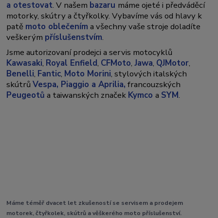
a otestovat
. V našem
bazaru
máme ojeté i předváděcí
motorky, skútry a čtyřkolky. Vybavíme vás od hlavy k
patě
moto oblečením
a všechny vaše stroje doladíte
veškerým
příslušenstvím
.
Jsme autorizovaní prodejci a servis motocyklů
Kawasaki
,
Royal Enfield
,
CFMoto
,
Jawa
,
QJMotor
,
Benelli
,
Fantic
,
Moto Morini
, stylových italských
skútrů
Vespa,
Piaggio a Aprilia,
francouzských
Peugeotů
a taiwanských značek
Kymco
a
SYM
.
Máme téměř dvacet let zkušeností se servisem a prodejem
motorek, čtyřkolek, skútrů a věškerého moto příslušenství.