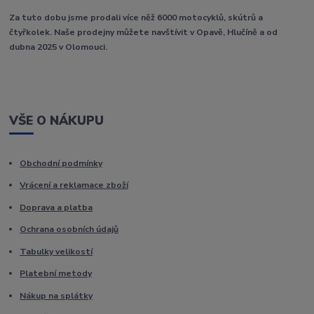
Za tuto dobu jsme prodali více něž 6000 motocyklů, skútrů a
čtyřkolek. Naše prodejny můžete navštívit v Opavě, Hlučíně a od
dubna 2025 v Olomouci.
VŠE O NÁKUPU
Obchodní podmínky
Vrácení a reklamace zboží
Doprava a platba
Ochrana osobních údajů
Tabulky velikostí
Platební metody
Nákup na splátky