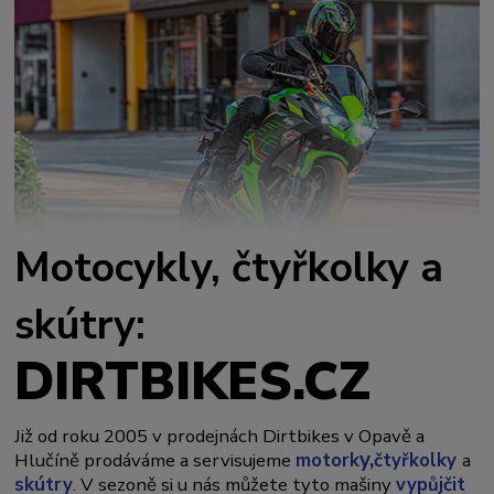
Motocykly, čtyřkolky a
skútry:
DIRTBIKES.CZ
Již od roku 2005 v prodejnách Dirtbikes v Opavě a
y,
Hlučíně prodáváme a servisujeme
motork
čtyřkolky
a
skútry
. V sezoně si u nás můžete tyto mašiny
vypůjčit