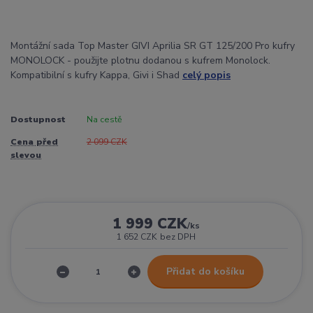
Montážní sada Top Master GIVI Aprilia SR GT 125/200 Pro kufry
MONOLOCK - použijte plotnu dodanou s kufrem Monolock.
Kompatibilní s kufry Kappa, Givi i Shad
celý popis
Dostupnost
Na cestě
Cena před
2 099 CZK
slevou
1 999 CZK
/
ks
1 652 CZK
bez DPH
Přidat do košíku