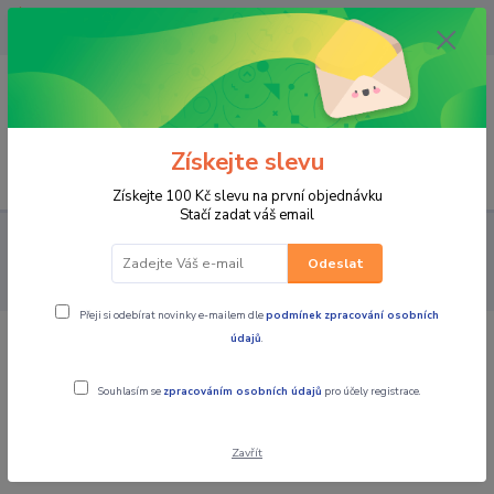
OPAVA 733537099/HLUČÍN
734541648/OLOMOUC 734593593
0
0,00 CZK
Získejte slevu
Menu
Získejte 100 Kč slevu na první objednávku
Stačí zadat váš email
PRO STROJE
MOTO PŘÍSLUŠENSTVÍ
KUFRY / BRAŠNY /
MONTÁŽNÍ SADY / TANKVAKY / VAKY
MONTÁŽNÍ SADY
Montážní
Odeslat
sada Top Master GIVI Aprilia SR GT 125/200
Přeji si odebírat novinky e-mailem dle
podmínek zpracování osobních
údajů
.
Montážní sada Top Master GIVI Aprilia
SR GT 125/200
Souhlasím se
zpracováním osobních údajů
pro účely registrace.
Zavřít