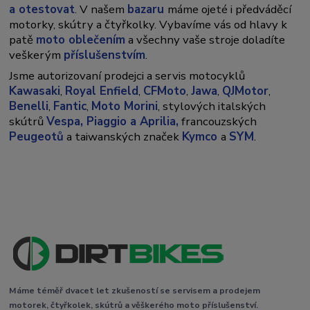
a otestovat
. V našem
bazaru
máme ojeté i předváděcí
motorky, skútry a čtyřkolky. Vybavíme vás od hlavy k
patě
moto oblečením
a všechny vaše stroje doladíte
veškerým
příslušenstvím
.
Jsme autorizovaní prodejci a servis motocyklů
Kawasaki
,
Royal Enfield
,
CFMoto
,
Jawa
,
QJMotor
,
Benelli
,
Fantic
,
Moto Morini
, stylových italských
skútrů
Vespa,
Piaggio a Aprilia,
francouzských
Peugeotů
a taiwanských značek
Kymco
a
SYM
.
Máme téměř dvacet let zkušeností se servisem a prodejem
motorek, čtyřkolek, skútrů a věškerého moto příslušenství.