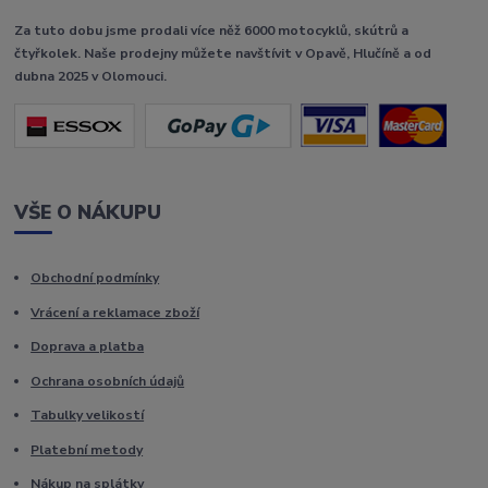
Za tuto dobu jsme prodali více něž 6000 motocyklů, skútrů a
čtyřkolek. Naše prodejny můžete navštívit v Opavě, Hlučíně a od
dubna 2025 v Olomouci.
VŠE O NÁKUPU
Obchodní podmínky
Vrácení a reklamace zboží
Doprava a platba
Ochrana osobních údajů
Tabulky velikostí
Platební metody
Nákup na splátky