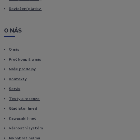
Rozložení platby
O NÁS
O nás
Proč koupit u nás
Naše prodejny
Kontakty
Servis
Testy a recenze
Gladiator hned
Kawasaki hned
Věrnostní systém
Jak vybrat helmu