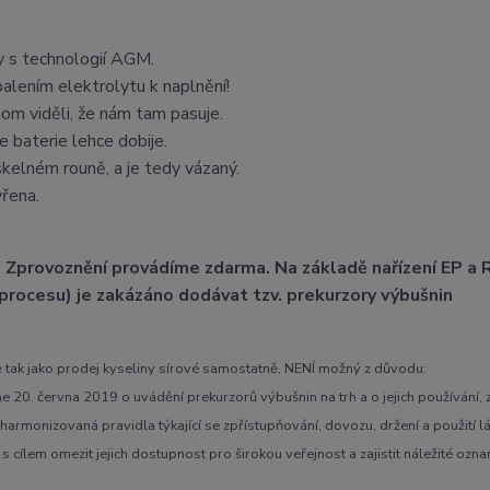
y s technologií AGM.
alením elektrolytu k naplnění!
om viděli, že nám tam pasuje.
 baterie lehce dobije.
kelném rouně, a je tedy vázaný.
řena.
oznění provádíme zdarma. Na základě nařízení EP a R
procesu) je zakázáno dodávat tzv. prekurzory výbušnin
ě tak jako prodej kyseliny sírové samostatně, NENÍ možný z důvodu:
června 2019 o uvádění prekurzorů výbušnin na trh a o jejich používání,
 harmonizovaná pravidla týkající se zpřístupňování, dovozu, držení a použití l
s cílem omezit jejich dostupnost pro širokou veřejnost a zajistit náležité ozn