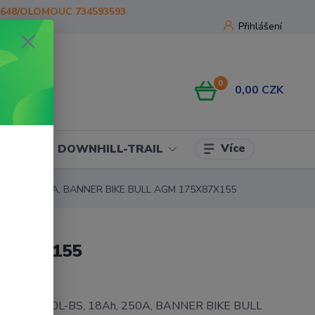
1648/OLOMOUC 734593593
Přihlášení
0
0,00 CZK
Více
OJE
DOWNHILL-TRAIL
S, 18AH, 250A, BANNER BIKE BULL AGM 175X87X155
75X87X155
 12V, YTX20L-BS, 18Ah, 250A, BANNER BIKE BULL