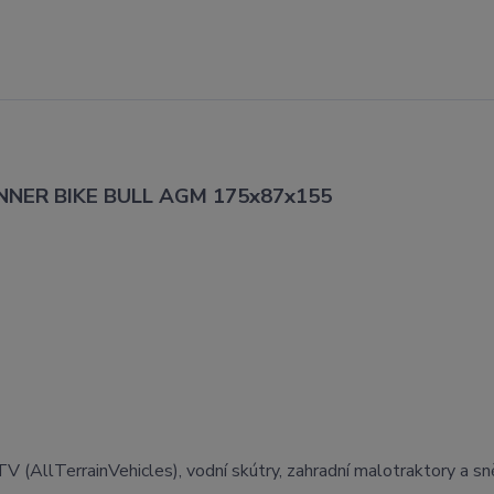
BANNER BIKE BULL AGM 175x87x155
V (AllTerrainVehicles), vodní skútry, zahradní malotraktory a s