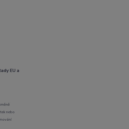
ady EU a
 změně
átek nebo
amování