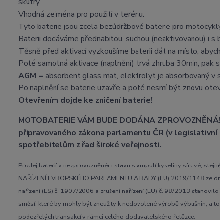
skútry.
Vhodná zejména pro použití v terénu.
Tyto baterie jsou zcela bezúdržbové baterie pro motocykl
Baterii dodáváme přednabitou, suchou (neaktivovanou) i s b
Těsně před aktivací vyzkoušíme baterii dát na místo, abych
Poté samotná aktivace (naplnění) trvá zhruba 30min, pak se
AGM
= absorbent glass mat, elektrolyt je absorbovaný v s
Po naplnění se baterie uzavře a poté nesmí být znovu otev
Otevřením dojde ke zničení baterie!
MOTOBATERIE VÁM BUDE DODÁNA ZPROVOZNĚNÁ! Zprov
připravovaného zákona parlamentu ČR (v legislativní 
spotřebitelům z řad široké veřejnosti.
Prodej baterií v nezprovozněném stavu s ampulí kyseliny sírové, stejn
NAŘÍZENÍ EVROPSKÉHO PARLAMENTU A RADY (EU) 2019/1148 ze dne 20. 
nařízení (ES) č. 1907/2006 a zrušení nařízení (EU) č. 98/2013 stanovilo
směsí, které by mohly být zneužity k nedovolené výrobě výbušnin, a to 
podezřelých transakcí v rámci celého dodavatelského řetězce.