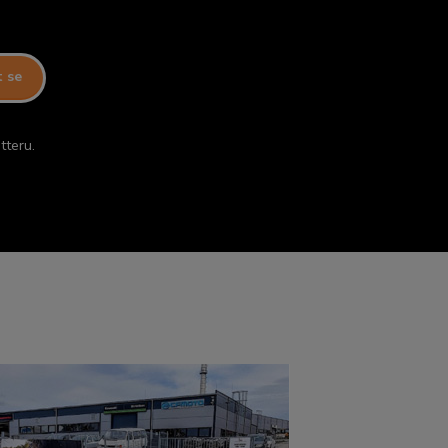
t se
tteru.