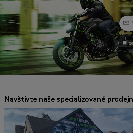
S
Navštivte naše specializované prodej