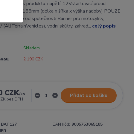
55 Popis produktu: napětí: 12Vstartovací proud:
 175x87x155mm (délka x šířka x výška nádoby) POUZE
 Energie od společnosti Banner pro motocykly,
(AllTerrainVehicles), vodní skútry, zahrad...
celý popis
Skladem
evou
2 190 CZK
0 CZK
/
ks
Přidat do košíku
CZK
bez DPH
BAT127
EAN kód:
9005753065185
NER