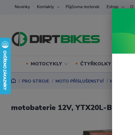
Novinky
Kontakty
Půjčovna motorek
Eshop
O 
MOTOCYKLY
ČTYŘKOLKY (ATV) U
PRO STROJE
MOTO PŘÍSLUŠENSTVÍ
MOTO BATER
motobaterie 12V, YTX20L-BS, 1