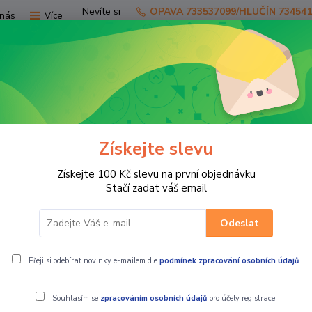
Nevíte si
OPAVA 733537099/HLUČÍN 73454
nás
Více
rady?
Zavolejte.
Hledat
Získejte slevu
TV
SKÚTRY
PRO JEZDCE
PRO STR
Získejte 100 Kč slevu na první objednávku
IE / NABÍJEČKY
MOTOBATERIE
motobaterie 12V, YTX20L-B
Stačí zadat váš email
Odeslat
8AH, 250A, BANNER BIKE BULL AGM 1
Přeji si odebírat novinky e-mailem dle
podmínek zpracování osobních údajů
.
Souhlasím se
zpracováním osobních údajů
pro účely registrace.
motobaterie