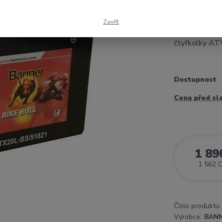
AGM 175x87x1
250Arozměry:
Zavřít
OSOBNÍ ODBĚR
čtyřkolky ATV 
Dostupnost
Cena před sl
1 89
1 562 
Číslo produktu:
Výrobce:
BAN