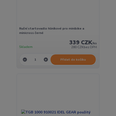
Ruční startovadlo hliníkové pro minibike a
minicross černé
339 CZK
/
ks
Skladem
280 CZK
bez DPH
Přidat do košíku