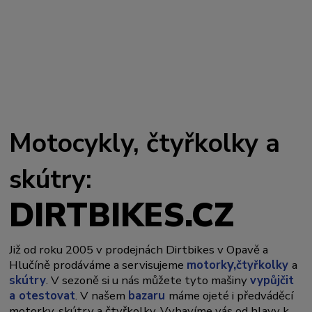
Motocykly, čtyřkolky a
skútry:
DIRTBIKES.CZ
Již od roku 2005 v prodejnách Dirtbikes v Opavě a
y,
Hlučíně prodáváme a servisujeme
motork
čtyřkolky
a
skútry
. V sezoně si u nás můžete tyto mašiny
vypůjčit
a otestovat
. V našem
bazaru
máme ojeté i předváděcí
motorky, skútry a čtyřkolky. Vybavíme vás od hlavy k