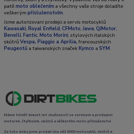
patě
moto oblečením
a všechny vaše stroje doladíte
veškerým
příslušenstvím
.
Jsme autorizovaní prodejci a servis motocyklů
Kawasaki
,
Royal Enfield
,
CFMoto
,
Jawa
,
QJMotor
,
Benelli
,
Fantic
,
Moto Morini
, stylových italských
skútrů
Vespa,
Piaggio a Aprilia,
francouzských
Peugeotů
a taiwanských značek
Kymco
a
SYM
.
Máme téměř dvacet let zkušeností se servisem a prodejem
motorek, čtyřkolek, skútrů a věškerého moto příslušenství.
Za tuto dobu jsme prodali více něž 6000 motocyklů, skútrů a