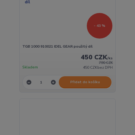
- 43 %
TGB 1000 910021 IDEL GEAR použitý díl
450 CZK
/
ks
790 CZK
Skladem
450 CZK
bez DPH
Přidat do košíku