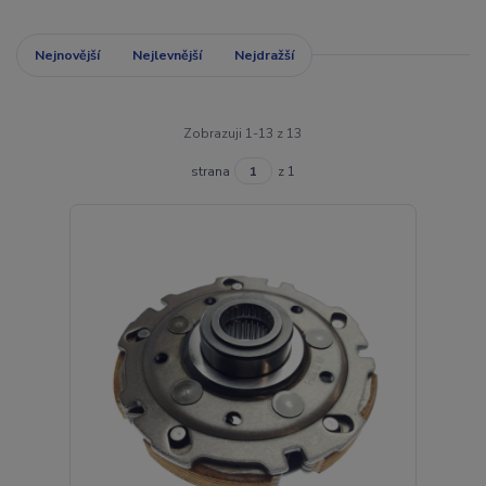
Nejnovější
Nejlevnější
Nejdražší
Zobrazuji 1-13 z 13
strana
z 1