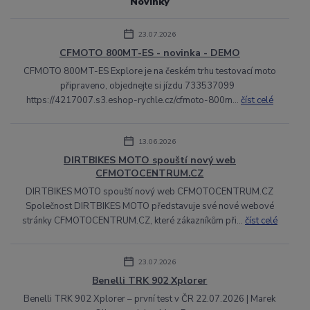
Novinky
23.07.2026
CFMOTO 800MT-ES - novinka - DEMO
CFMOTO 800MT-ES Explore je na českém trhu testovací moto
připraveno, objednejte si jízdu 733537099
https://4217007.s3.eshop-rychle.cz/cfmoto-800m...
číst celé
13.06.2026
DIRTBIKES MOTO spouští nový web
CFMOTOCENTRUM.CZ
DIRTBIKES MOTO spouští nový web CFMOTOCENTRUM.CZ
Společnost DIRTBIKES MOTO představuje své nové webové
stránky CFMOTOCENTRUM.CZ, které zákazníkům při...
číst celé
23.07.2026
Benelli TRK 902 Xplorer
Benelli TRK 902 Xplorer – první test v ČR 22.07.2026 | Marek