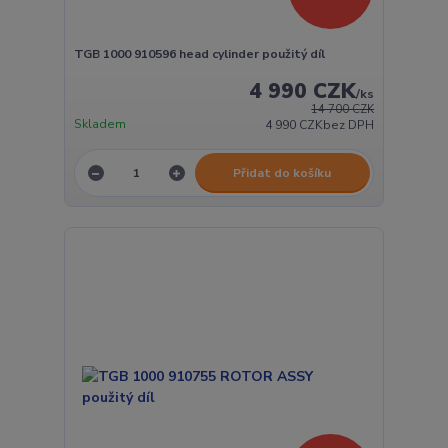
TGB 1000 910596 head cylinder použitý díl
4 990 CZK
/
ks
14 700 CZK
Skladem
4 990 CZK
bez DPH
Přidat do košíku