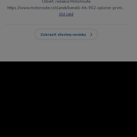
Olbert, redakce MotoRoute
https://www.motoroute.cz/clanek/benelli-trk-902-xplorer-prvni...
číst celé
Zobrazit všechny novinky