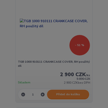
- 51 %
TGB 1000 910111 CRANKCASE COVER, RH použitý
díl
2 900 CZK
/
ks
5 890 CZK
Skladem
2 900 CZK
bez DPH
Přidat do košíku