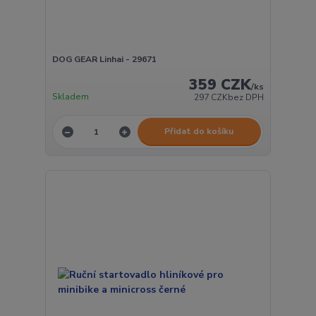
DOG GEAR Linhai - 29671
359 CZK
/
ks
Skladem
297 CZK
bez DPH
Přidat do košíku