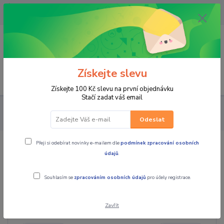
OPAVA 733537099/HLUČÍN
734541648/OLOMOUC 734593593
0
0,00 CZK
Získejte slevu
Menu
Získejte 100 Kč slevu na první objednávku
Stačí zadat váš email
PRO STROJE
NÁHRADNÍ DÍLY ČTYŘKOLKY
Náhradní díly
čtyřkolky ostat.
motorové díly
Odeslat
Přeji si odebírat novinky e-mailem dle
podmínek zpracování osobních
motorové díly
údajů
.
Souhlasím se
zpracováním osobních údajů
pro účely registrace.
Cena:
Zavřít