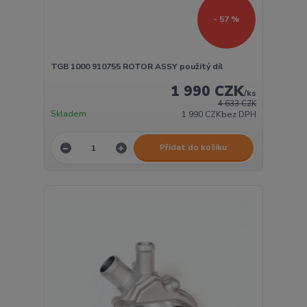
- 57 %
TGB 1000 910755 ROTOR ASSY použitý díl
1 990 CZK
/
ks
4 633 CZK
Skladem
1 990 CZK
bez DPH
Přidat do košíku