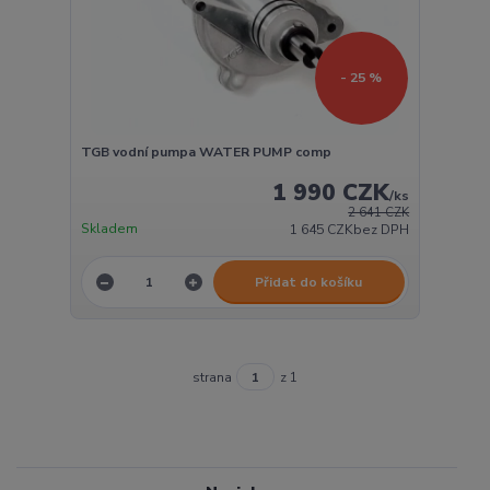
- 25 %
TGB vodní pumpa WATER PUMP comp
1 990 CZK
/
ks
2 641 CZK
Skladem
1 645 CZK
bez DPH
Přidat do košíku
strana
z 1