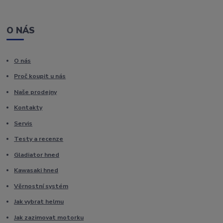
O NÁS
O nás
Proč koupit u nás
Naše prodejny
Kontakty
Servis
Testy a recenze
Gladiator hned
Kawasaki hned
Věrnostní systém
Jak vybrat helmu
Jak zazimovat motorku