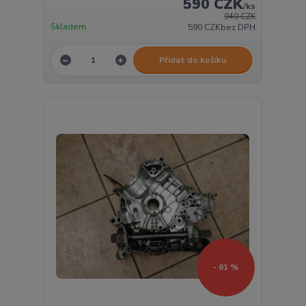
590 CZK
/
ks
940 CZK
Skladem
590 CZK
bez DPH
Přidat do košíku
- 61 %