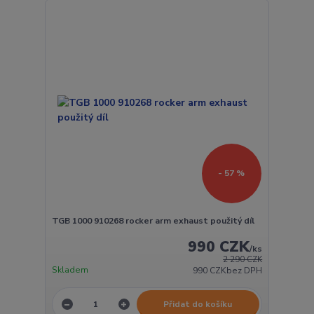
- 57 %
TGB 1000 910268 rocker arm exhaust použitý díl
990 CZK
/
ks
2 290 CZK
Skladem
990 CZK
bez DPH
Přidat do košíku