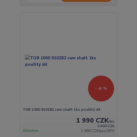
- 41 %
TGB 1000 910282 cam shaft 1ks použitý díl
1 990 CZK
/
ks
3 400 CZK
Skladem
1 990 CZK
bez DPH