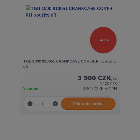
- 40 %
TGB 1000 910051 CRANKCASE COVER, RH použitý
díl
3 900 CZK
/
ks
6 500 CZK
Skladem
3 900 CZK
bez DPH
Přidat do košíku