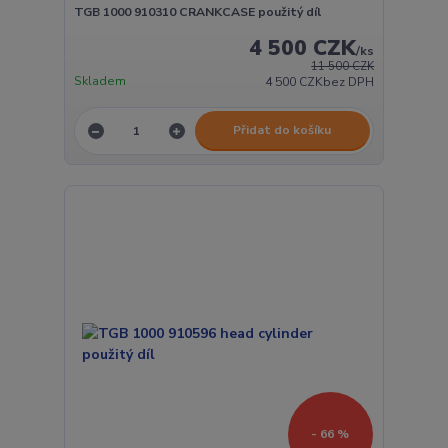
TGB 1000 910310 CRANKCASE použitý díl
4 500 CZK
/
ks
11 500 CZK
Skladem
4 500 CZK
bez DPH
Přidat do košíku
- 66 %