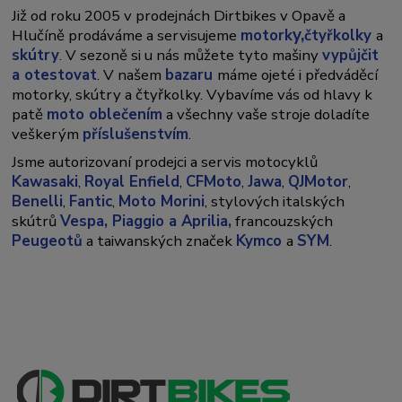
Již od roku 2005 v prodejnách Dirtbikes v Opavě a
y,
Hlučíně prodáváme a servisujeme
motork
čtyřkolky
a
skútry
. V sezoně si u nás můžete tyto mašiny
vypůjčit
a otestovat
. V našem
bazaru
máme ojeté i předváděcí
motorky, skútry a čtyřkolky. Vybavíme vás od hlavy k
patě
moto oblečením
a všechny vaše stroje doladíte
veškerým
příslušenstvím
.
Jsme autorizovaní prodejci a servis motocyklů
Kawasaki
,
Royal Enfield
,
CFMoto
,
Jawa
,
QJMotor
,
Benelli
,
Fantic
,
Moto Morini
, stylových italských
skútrů
Vespa,
Piaggio a Aprilia,
francouzských
Peugeotů
a taiwanských značek
Kymco
a
SYM
.