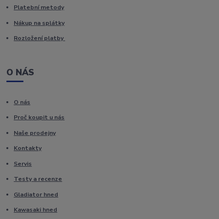
Platební metody
Nákup na splátky
Rozložení platby
O NÁS
O nás
Proč koupit u nás
Naše prodejny
Kontakty
Servis
Testy a recenze
Gladiator hned
Kawasaki hned