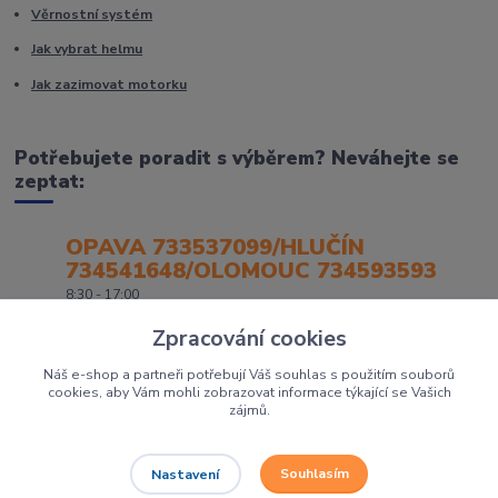
Věrnostní systém
Jak vybrat helmu
Jak zazimovat motorku
Potřebujete poradit s výběrem? Neváhejte se
zeptat:
OPAVA 733537099/HLUČÍN
734541648/OLOMOUC 734593593
8:30 - 17:00
Zpracování cookies
Náš e-shop a partneři potřebují Váš souhlas s použitím souborů
cookies, aby Vám mohli zobrazovat informace týkající se Vašich
zájmů.
Souhlasím
Nastavení
Největší prodejce motorek, čtyřkolek a skútrů na Severní Moravě to je