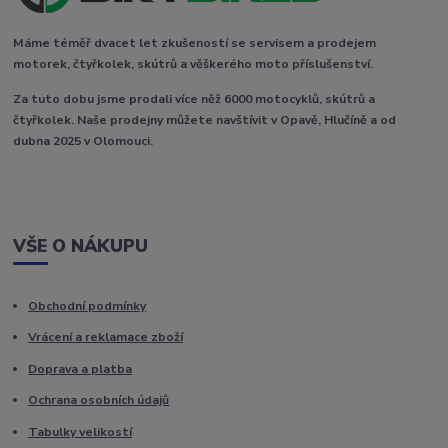
Máme téměř dvacet let zkušeností se servisem a prodejem
motorek, čtyřkolek, skútrů a věškerého moto příslušenství.
Za tuto dobu jsme prodali více něž 6000 motocyklů, skútrů a
čtyřkolek. Naše prodejny můžete navštívit v Opavě, Hlučíně a od
dubna 2025 v Olomouci.
VŠE O NÁKUPU
Obchodní podmínky
Vrácení a reklamace zboží
Doprava a platba
Ochrana osobních údajů
Tabulky velikostí