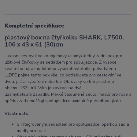
Kompletní specifikace
plastový box na čtyřkolku SHARK, L7500,
106 x 43 x 61 (30)cm
Luxusní cestovní velkoobjemový uzamykatelný zadní box pro
užitkové čtyřkolky se sedadlem pro spolujezdce. Z
vysoce
kvalitního nárazuodolného vysokohustotního polyetylénu
LLDPE
pojme tento box vše, co potřebujete pro cestování ve
dvou, práci, rybaření nebo lov.
Obrovský vnitřní
prostor o
objemu
162 litrů.
Víko je zavírací na dvě
uzamykatelné západky.
Měkké
čalouněné sedlo, madla pro ruce a
opěrka zad umožňují
spolujezdci maximálně pohodlnou jízdu.
Vlastnosti:
S integrovaným
sedadlem pro spolujezdce,
opěrkou zad a
madly pro ruce