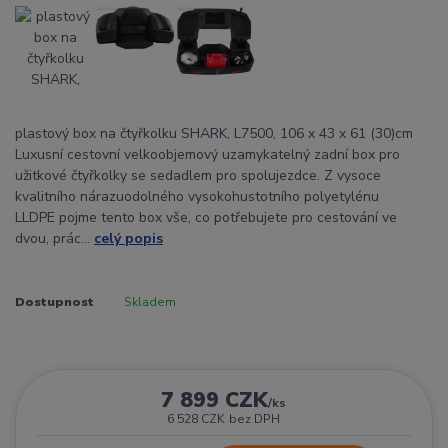
plastový box na čtyřkolku SHARK, L7500, 106 x 43 x 61 (30)cm
Luxusní cestovní velkoobjemový uzamykatelný zadní box pro
užitkové čtyřkolky se sedadlem pro spolujezdce. Z vysoce
kvalitního nárazuodolného vysokohustotního polyetylénu
LLDPE pojme tento box vše, co potřebujete pro cestování ve
dvou, prác...
celý popis
Dostupnost
Skladem
7 899 CZK
/
ks
6 528 CZK
bez DPH