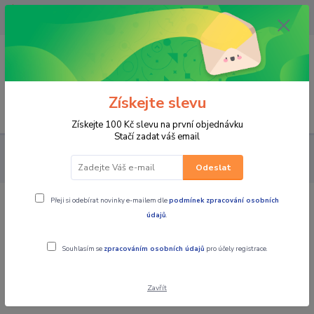
OPAVA 733537099/HLUČÍN
734541648/OLOMOUC 734593593
0
0,00 CZK
Získejte slevu
Menu
Získejte 100 Kč slevu na první objednávku
Stačí zadat váš email
PRO STROJE
ČTYŘKOLKY PŘÍSLUŠENSTVÍ
BOXY, KUFRY
ZADNÍ BOXY
plastový box na čtyřkolku SHARK, L7500
Odeslat
Přeji si odebírat novinky e-mailem dle
podmínek zpracování osobních
plastový box na čtyřkolku SHARK,
údajů
.
L7500
Souhlasím se
zpracováním osobních údajů
pro účely registrace.
Zavřít