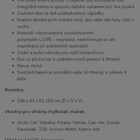
Obrovský vnitřní prostor o objemu 162
litrů
pojme dvě
integrální helmy
a spoustu dalšího vybavení pro dva jezdce
Zavírání víka na dvě uzamykatelné západky
Kvalitní
těsnění proti vnikání vody
, aby vaše věci byly vždy v
suchu
Materiál:
nárazuodolný vysokohustotní
polyetylén
LLDPE
-
nepraská, nedeformuje se ani
neprohýbá při extrémních teplotách
Zadní a boční odrazky pro vyšší bezpečnost
Box se přichycuje k zadnímu nosiči pomocí 4 třmenů
Barva: černá
Součástí balení je
montážní sada (
4 třmeny) a celkem 4
klíče
Rozměry:
106 x 43 x 61 (30) cm
(D x Š x V)
Vhodný pro většinu čtyřkolek značek:
Arctic Cat, Yamaha, Polaris, Honda, Can-Am, Suzuki,
Kawasaki, TGB, Access Motor, Kymco atd.