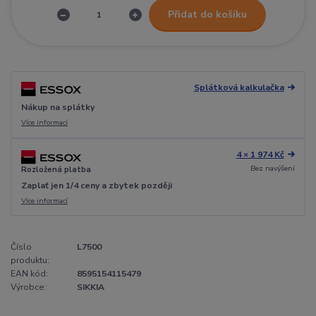
Přidat do košíku
Splátková kalkulačka
Nákup na splátky
Více informací
4 × 1 974 Kč
Bez navýšení
Rozložená platba
Zaplať jen 1/4 ceny a zbytek později
Více informací
Číslo
L7500
produktu:
EAN kód:
8595154115479
Výrobce:
SIKKIA