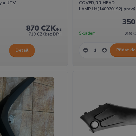
ky a UTV
COVER,RR HEAD
LAMP,LH(140920192) pravý
350
870 CZK
/
ks
Skladem
289 
719 CZK
bez DPH
Přidat do
Detail