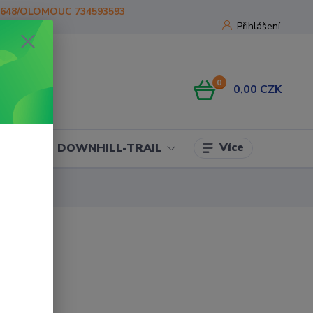
1648/OLOMOUC 734593593
Přihlášení
0
0,00 CZK
Více
OJE
DOWNHILL-TRAIL