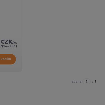
 CZK
/
ks
CZK
bez DPH
 košíku
strana
z 1