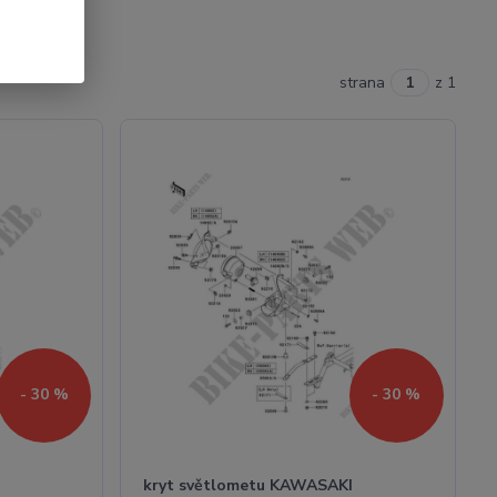
strana
z 1
- 30 %
- 30 %
I
kryt světlometu KAWASAKI