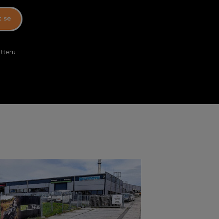
t se
tteru.