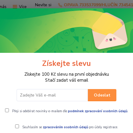
Nevíte si
OPAVA 733537099/HLUČÍN 73454
nás
Více
rady?
Zavolejte.
Hledat
Získejte slevu
TV
SKÚTRY
PRO JEZDCE
PRO STR
Získejte 100 Kč slevu na první objednávku
ní díly čtyřkolky ostat.
plasty, rámy
Stačí zadat váš email
Odeslat
, rámy
Přeji si odebírat novinky e-mailem dle
podmínek zpracování osobních údajů
.
Souhlasím se
zpracováním osobních údajů
pro účely registrace.
ší
Nejlevnější
Nejdražší