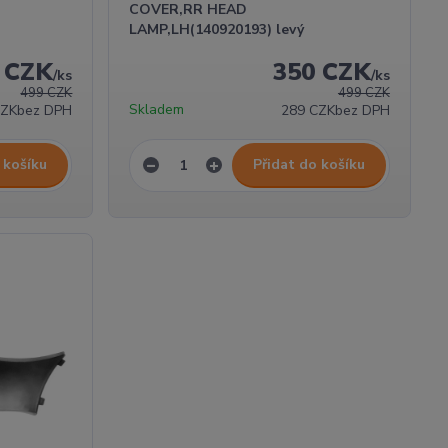
COVER,RR HEAD
LAMP,LH(140920193) levý
 CZK
350 CZK
/
ks
/
ks
499 CZK
499 CZK
Skladem
CZK
bez DPH
289 CZK
bez DPH
 košíku
Přidat do košíku