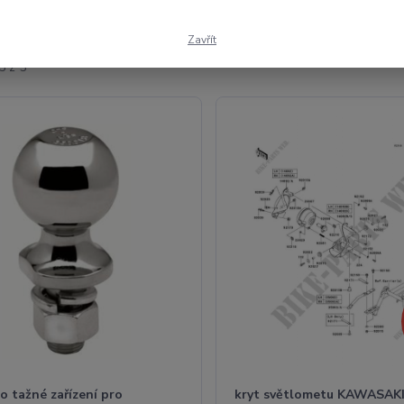
Zavřít
5 z 5
o tažné zařízení pro
kryt světlometu KAWASAK