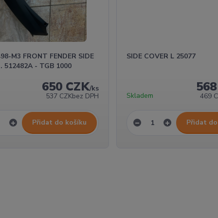
498-M3 FRONT FENDER SIDE
SIDE COVER L 25077
H. 512482A - TGB 1000
650 CZK
568
/
ks
Skladem
537 CZK
bez DPH
469 
Přidat do košíku
Přidat do