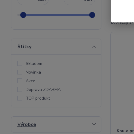
Zobrazuji 1-
Štítky
Skladem
Novinka
Akce
Doprava ZDARMA
TOP produkt
Výrobce
Koule pr