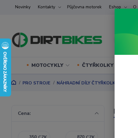
Novinky
Kontakty
Půjčovna motorek
Eshop
O 
MOTOCYKLY
ČTYŘKOLKY (ATV) U
PRO STROJE
NÁHRADNÍ DÍLY ČTYŘKOLKY
Náhrad
plasty
Cena:
Nejnověj
CZK
CZK