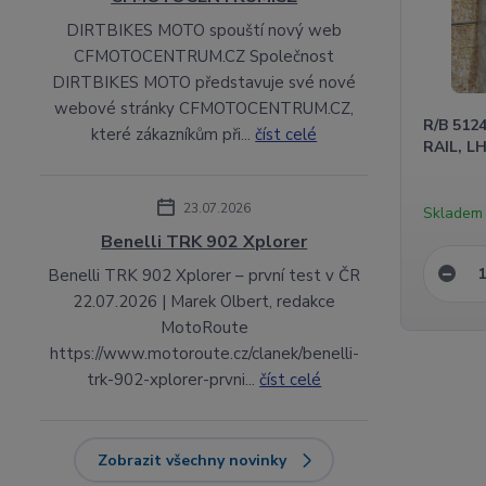
DIRTBIKES MOTO spouští nový web
CFMOTOCENTRUM.CZ Společnost
DIRTBIKES MOTO představuje své nové
webové stránky CFMOTOCENTRUM.CZ,
R/B 512
které zákazníkům při...
číst celé
RAIL, L
23.07.2026
Skladem
Benelli TRK 902 Xplorer
Benelli TRK 902 Xplorer – první test v ČR
22.07.2026 | Marek Olbert, redakce
MotoRoute
https://www.motoroute.cz/clanek/benelli-
trk-902-xplorer-prvni...
číst celé
Zobrazit všechny novinky