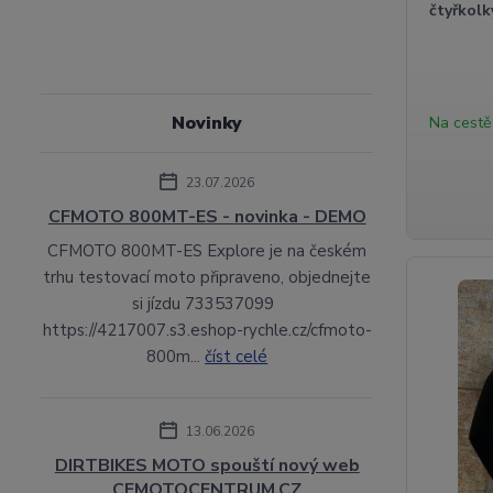
čtyřkol
Novinky
Na cestě
23.07.2026
CFMOTO 800MT-ES - novinka - DEMO
CFMOTO 800MT-ES Explore je na českém
trhu testovací moto připraveno, objednejte
si jízdu 733537099
https://4217007.s3.eshop-rychle.cz/cfmoto-
800m...
číst celé
13.06.2026
DIRTBIKES MOTO spouští nový web
CFMOTOCENTRUM.CZ