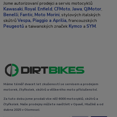
Jsme autorizovaní prodejci a servis motocyklů
Kawasaki
,
Royal Enfield
,
CFMoto
,
Jawa
,
QJMotor
,
Benelli
,
Fantic
,
Moto Morini
, stylových italských
skútrů
Vespa,
Piaggio a Aprilia,
francouzských
Peugeotů
a taiwanských značek
Kymco
a
SYM
.
Máme téměř dvacet let zkušeností se servisem a prodejem
motorek, čtyřkolek, skútrů a věškerého moto příslušenství.
Za tuto dobu jsme prodali více něž 6000 motocyklů, skútrů a
čtyřkolek. Naše prodejny můžete navštívit v Opavě, Hlučíně a od
dubna 2025 v Olomouci.