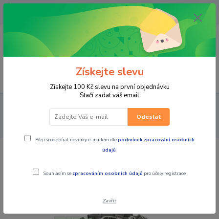
OPAVA 733537099/HLUČÍN
734541648/OLOMOUC 734593593
0
0,00 CZK
Získejte slevu
Menu
Získejte 100 Kč slevu na první objednávku
Stačí zadat váš email
PRO STROJE
PNEU A DISKY NA ČTYŘKOLKY
PNEU NA
ČTYŘKOLKY
pneu na čtyřkolku CST ABUZZ, 26x9-14 CU01 6PR TL,
Odeslat
přední
Přeji si odebírat novinky e-mailem dle
podmínek zpracování osobních
údajů
.
pneu na čtyřkolku CST ABUZZ, 26x9-
14 CU01 6PR TL, přední
Souhlasím se
zpracováním osobních údajů
pro účely registrace.
Zavřít