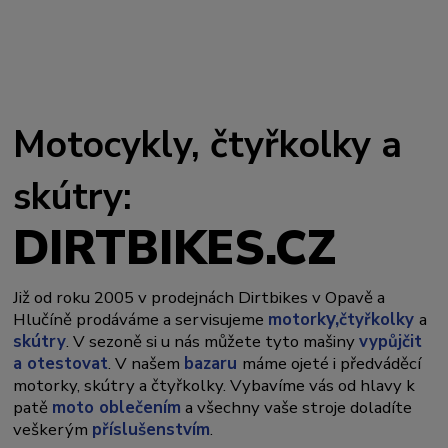
Motocykly, čtyřkolky a
skútry:
DIRTBIKES.CZ
Již od roku 2005 v prodejnách Dirtbikes v Opavě a
y,
Hlučíně prodáváme a servisujeme
motork
čtyřkolky
a
skútry
. V sezoně si u nás můžete tyto mašiny
vypůjčit
a otestovat
. V našem
bazaru
máme ojeté i předváděcí
motorky, skútry a čtyřkolky. Vybavíme vás od hlavy k
patě
moto oblečením
a všechny vaše stroje doladíte
veškerým
příslušenstvím
.