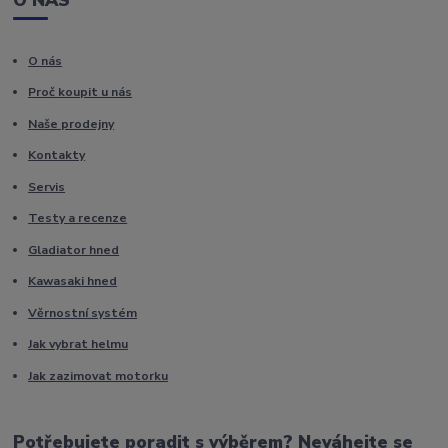
O NÁS
O nás
Proč koupit u nás
Naše prodejny
Kontakty
Servis
Testy a recenze
Gladiator hned
Kawasaki hned
Věrnostní systém
Jak vybrat helmu
Jak zazimovat motorku
Potřebujete poradit s výběrem? Neváhejte se