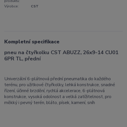
produktu:
Výrobce:
CST
Kompletní specifikace
pneu na čtyřkolku CST ABUZZ, 26x9-14 CU01
6PR TL, přední
Univerzální 6-plátnová přední pneumatika do každého
terénu, pro užitkové čtyřkolky, lehká konstrukce, snadné
řízení, účinné brzdění, rychlá akcelerace, 6-plátnová
konstrukce, vysoká odolnost a velká zatížitelnost, pro
měkký i pevný terén, bláto, písek, kamení, sníh