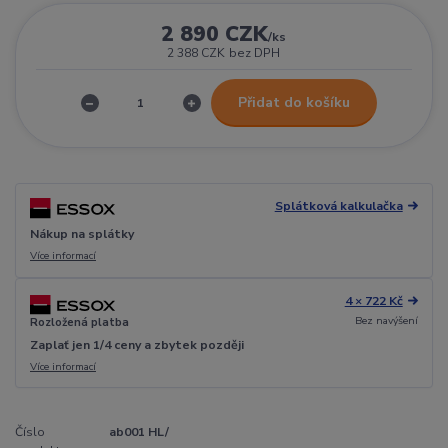
2 890 CZK
/
ks
2 388 CZK
bez DPH
Přidat do košíku
Splátková kalkulačka
Nákup na splátky
Více informací
4 × 722 Kč
Bez navýšení
Rozložená platba
Zaplať jen 1/4 ceny a zbytek později
Více informací
Číslo
ab001 HL/