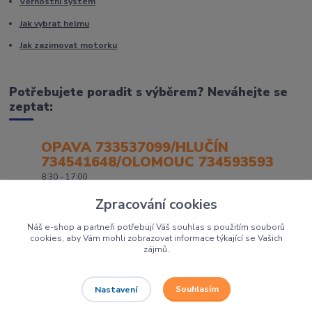
Věrnostní systém
Jak vybrat helmu
Jak zazimovat motorku
Potřebujete poradit s výběrem? Neváhejte se
zeptat:
OPAVA 733537099/HLUČÍN
734541648/OLOMOUC 734593593
8:30 - 17:00
Zpracování cookies
Náš e-shop a partneři potřebují Váš souhlas s použitím souborů
cookies, aby Vám mohli zobrazovat informace týkající se Vašich
zájmů.
Souhlasím
Nastavení
Největší prodejce motorek, čtyřkolek a skútrů na Severní Moravě to je