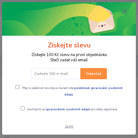
OPAVA 733537099/HLUČÍN
734541648/OLOMOUC 734593593
0
0,00 CZK
Získejte slevu
Menu
Získejte 100 Kč slevu na první objednávku
Stačí zadat váš email
PRO STROJE
PNEU A DISKY NA ČTYŘKOLKY
PNEU NA
ČTYŘKOLKY
pneu na čtyřkolku SUNF A-033 6PL, 26x11-14
Odeslat
Přeji si odebírat novinky e-mailem dle
podmínek zpracování osobních
pneu na čtyřkolku SUNF A-033 6PL,
údajů
.
26x11-14
Souhlasím se
zpracováním osobních údajů
pro účely registrace.
Zavřít