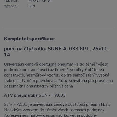
EAN kód:
6972330741363
Výrobce:
Sunf
Kompletní specifikace
pneu na čtyřkolku SUNF A-033 6PL, 26x11-
14
Univerzální cenově dostupná pneumatika do téměř všech
podmínek pro sportovní i užitkové čtyřkolky, 6plátnová
konstrukce, nesměrový vzorek, dobré samočištění, vysoká
trakce na tvrdém povrchu a asfaltu, schválená pro provoz na
pozemních komunikacích, příznivá cena
ATV pneumatika SUN - F A033
Sun- F A033 je univerzální, cenově dostupná pneumatika s
klasickým vzorkem do téměř všech terénních podmínek.
Agresivní nesměrový design vzorku, velmi podobný