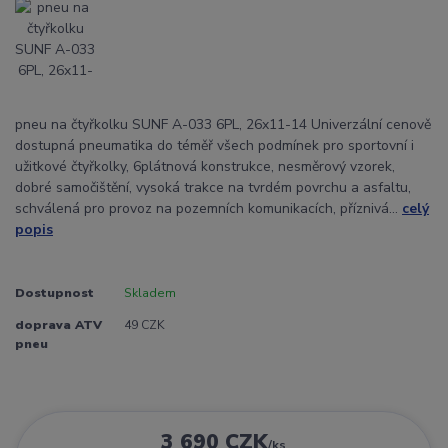
pneu na čtyřkolku SUNF A-033 6PL, 26x11-14 Univerzální cenově
dostupná pneumatika do téměř všech podmínek pro sportovní i
užitkové čtyřkolky, 6plátnová konstrukce, nesměrový vzorek,
dobré samočištění, vysoká trakce na tvrdém povrchu a asfaltu,
schválená pro provoz na pozemních komunikacích, příznivá...
celý
popis
Dostupnost
Skladem
doprava ATV
49 CZK
pneu
3 690 CZK
/
ks