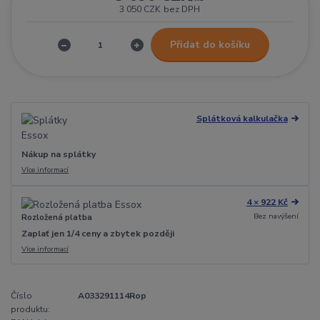
3 050 CZK
bez DPH
Přidat do košíku
Splátková kalkulačka
Nákup na splátky
Více informací
4 × 922 Kč
Bez navýšení
Rozložená platba
Zaplať jen 1/4 ceny a zbytek později
Více informací
Číslo
A033291114Rop
produktu: