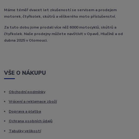
Máme téměř dvacet let zkušeností se servisem a prodejem
motorek, čtyřkolek, skútrů a věškerého moto příslušenství.
Za tuto dobu jsme prodali více něž 6000 motocyklů, skútrů a
čtyřkolek. Naše prodejny můžete navštívit v Opavě, Hlučíně a od
dubna 2025 v Olomouci.
VŠE O NÁKUPU
Obchodní podmínky
Vrácení a reklamace zboží
Doprava a platba
Ochrana osobních údajů
Tabulky velikostí