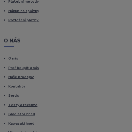
Platební metody
Nákup na splátky
Rozložení platby
O NÁS
O nás
Proč koupit u nás
Naše prodejny
Kontakty
Servis
Testy a recenze
Gladiator hned
Kawasaki hned