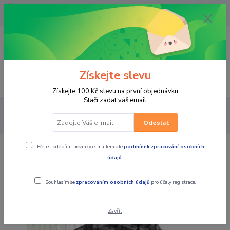
OPAVA 733537099/HLUČÍN
734541648/OLOMOUC 734593593
0
0,00 CZK
Získejte slevu
Menu
Získejte 100 Kč slevu na první objednávku
Stačí zadat váš email
PRO STROJE
PNEU A DISKY NA ČTYŘKOLKY
PNEU NA
ČTYŘKOLKY
pneu na čtyřkolku SUNF A-040 6PL, 25x10-12
Odeslat
Přeji si odebírat novinky e-mailem dle
podmínek zpracování osobních
pneu na čtyřkolku SUNF A-040 6PL,
údajů
.
25x10-12
Souhlasím se
zpracováním osobních údajů
pro účely registrace.
Zavřít