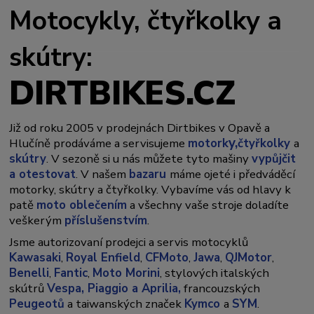
Motocykly, čtyřkolky a
skútry:
DIRTBIKES.CZ
Již od roku 2005 v prodejnách Dirtbikes v Opavě a
y,
Hlučíně prodáváme a servisujeme
motork
čtyřkolky
a
skútry
. V sezoně si u nás můžete tyto mašiny
vypůjčit
a otestovat
. V našem
bazaru
máme ojeté i předváděcí
motorky, skútry a čtyřkolky. Vybavíme vás od hlavy k
patě
moto oblečením
a všechny vaše stroje doladíte
veškerým
příslušenstvím
.
Jsme autorizovaní prodejci a servis motocyklů
Kawasaki
,
Royal Enfield
,
CFMoto
,
Jawa
,
QJMotor
,
Benelli
,
Fantic
,
Moto Morini
, stylových italských
skútrů
Vespa,
Piaggio a Aprilia,
francouzských
Peugeotů
a taiwanských značek
Kymco
a
SYM
.