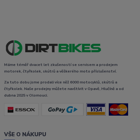
Máme téměř dvacet let zkušeností se servisem a prodejem
motorek, čtyřkolek, skútrů a věškerého moto příslušenství.
Za tuto dobu jsme prodali více něž 6000 motocyklů, skútrů a
čtyřkolek. Naše prodejny můžete navštívit v Opavě, Hlučíně a od
dubna 2025 v Olomouci.
VŠE O NÁKUPU