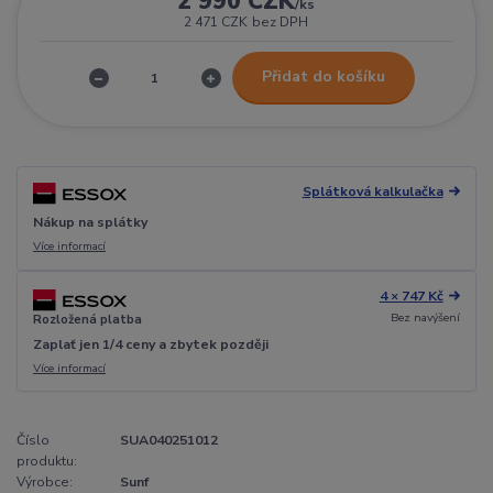
2 990 CZK
/
ks
2 471 CZK
bez DPH
Přidat do košíku
Splátková kalkulačka
Nákup na splátky
Více informací
4 × 747 Kč
Bez navýšení
Rozložená platba
Zaplať jen 1/4 ceny a zbytek později
Více informací
Číslo
SUA040251012
produktu:
Výrobce:
Sunf