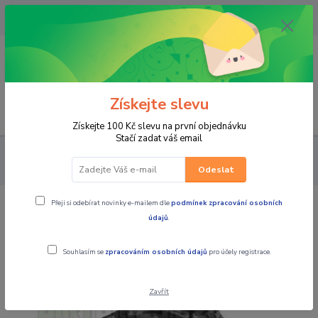
OPAVA 733537099/HLUČÍN
734541648/OLOMOUC 734593593
0
0,00 CZK
Získejte slevu
Menu
Získejte 100 Kč slevu na první objednávku
Stačí zadat váš email
PRO STROJE
PNEU A DISKY NA ČTYŘKOLKY
PNEU NA
ČTYŘKOLKY
pneu na čtyřkolku SUNF A-040 6PL, 25x8-12
Odeslat
Přeji si odebírat novinky e-mailem dle
podmínek zpracování osobních
pneu na čtyřkolku SUNF A-040 6PL,
údajů
.
25x8-12
Souhlasím se
zpracováním osobních údajů
pro účely registrace.
Zavřít