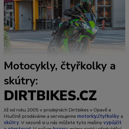
Motocykly, čtyřkolky a
skútry:
DIRTBIKES.CZ
Již od roku 2005 v prodejnách Dirtbikes v Opavě a
y,
Hlučíně prodáváme a servisujeme
motork
čtyřkolky
a
skútry
. V sezoně si u nás můžete tyto mašiny
vypůjčit
a otestovat
. V našem
bazaru
máme ojeté i předváděcí