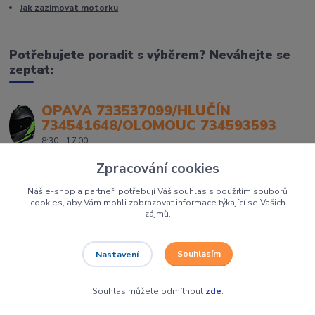
Jak zazimovat motorku
Potřebujete poradit s výběrem? Neváhejte se
zeptat:
OPAVA 733537099/HLUČÍN
734541648/OLOMOUC 734593593
8:30 - 17:00
Zpracování cookies
Náš e-shop a partneři potřebují Váš souhlas s použitím souborů
cookies, aby Vám mohli zobrazovat informace týkající se Vašich
zájmů.
Souhlasím
Nastavení
Největší prodejce motorek, čtyřkolek a skútrů na Severní Moravě to je
Dirtbikes.cz
Grafika:
Poradnyweb.cz
Souhlas můžete odmítnout
zde
.
Vytvořeno na
Eshop-rychle.cz