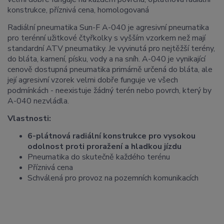
konstrukce, příznivá cena, homologovaná
Radiální pneumatika Sun-F A-040 je agresivní pneumatika
pro terénní užitkové čtyřkolky s vyšším vzorkem než mají
standardní ATV pneumatiky. Je vyvinutá pro nejtěžší terény,
do bláta, kamení, písku, vody a na sníh. A-040 je vynikající
cenově dostupná pneumatika primárně určená do bláta, ale
její agresivní vzorek velmi dobře funguje ve všech
podmínkách - neexistuje žádný terén nebo povrch, který by
A-040 nezvládla.
Vlastnosti:
6-plátnová r
adiální konstrukce pro vysokou
odolnost proti proražení a hladkou jízdu
Pneumatika do skutečně každého terénu
Příznivá cena
Schválená pro provoz na pozemních komunikacích