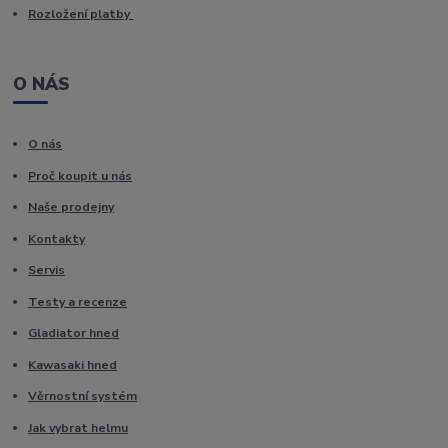
Rozložení platby
O NÁS
O nás
Proč koupit u nás
Naše prodejny
Kontakty
Servis
Testy a recenze
Gladiator hned
Kawasaki hned
Věrnostní systém
Jak vybrat helmu