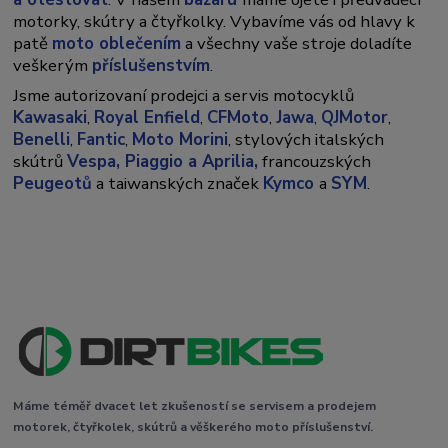
motorky, skútry a čtyřkolky. Vybavíme vás od hlavy k
patě
moto oblečením
a všechny vaše stroje doladíte
veškerým
příslušenstvím
.
Jsme autorizovaní prodejci a servis motocyklů
Kawasaki
,
Royal Enfield
,
CFMoto
,
Jawa
,
QJMotor
,
Benelli
,
Fantic
,
Moto Morini
, stylových italských
skútrů
Vespa,
Piaggio a Aprilia,
francouzských
Peugeotů
a taiwanských značek
Kymco
a
SYM
.
Máme téměř dvacet let zkušeností se servisem a prodejem
motorek, čtyřkolek, skútrů a věškerého moto příslušenství.