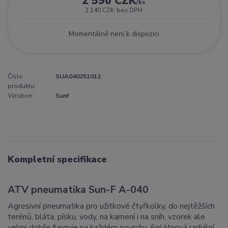
2 590 CZK
/
ks
2 140 CZK
bez DPH
Momentálně není k dispozici
Číslo
SUA040251012
produktu:
Výrobce:
Sunf
Kompletní specifikace
ATV pneumatika
Sun-F A-040
Agresivní pneumatika pro užitkové čtyřkolky, do nejtěžších
terénů, bláta, písku, vody, na kamení i na sníh, vzorek ale
velmi dobře funguje na každém povrchu, 6plátnová radiální