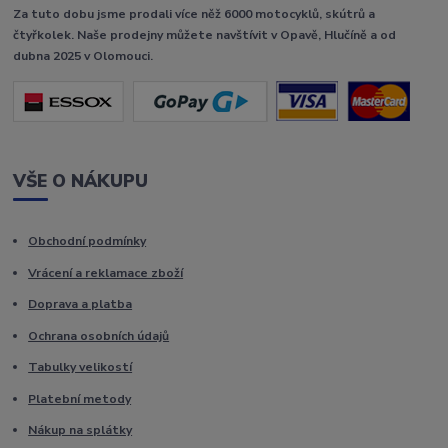
Za tuto dobu jsme prodali více něž 6000 motocyklů, skútrů a
čtyřkolek. Naše prodejny můžete navštívit v Opavě, Hlučíně a od
dubna 2025 v Olomouci.
VŠE O NÁKUPU
Obchodní podmínky
Vrácení a reklamace zboží
Doprava a platba
Ochrana osobních údajů
Tabulky velikostí
Platební metody
Nákup na splátky