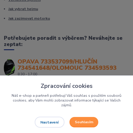
Jak vybrat helmu
Jak zazimovat motorku
Potřebujete poradit s výběrem? Neváhejte se
zeptat:
OPAVA 733537099/HLUČÍN
734541648/OLOMOUC 734593593
8:30 - 17:00
Zpracování cookies
Náš e-shop a partneři potřebují Váš souhlas s použitím souborů
cookies, aby Vám mohli zobrazovat informace týkající se Vašich
zájmů.
Souhlasím
Nastavení
Největší prodejce motorek, čtyřkolek a skútrů na Severní Moravě to je