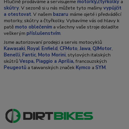
y,
Hlučíně prodáváme a servisujeme
motork
čtyřkolky
a
skútry
. V sezoně si u nás můžete tyto mašiny
vypůjčit
a otestovat
. V našem
bazaru
máme ojeté i předváděcí
motorky, skútry a čtyřkolky. Vybavíme vás od hlavy k
patě
moto oblečením
a všechny vaše stroje doladíte
veškerým
příslušenstvím
.
Jsme autorizovaní prodejci a servis motocyklů
Kawasaki
,
Royal Enfield
,
CFMoto
,
Jawa
,
QJMotor
,
Benelli
,
Fantic
,
Moto Morini
, stylových italských
skútrů
Vespa,
Piaggio a Aprilia,
francouzských
Peugeotů
a taiwanských značek
Kymco
a
SYM
.