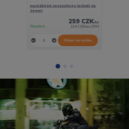
montážní kit na kolo/moto (průměr do
montážní kit 
24 mm)
15 - 35 mm)
259 CZK
/
ks
Skladem
Skladem
214 CZK
bez DPH
Přidat do košíku