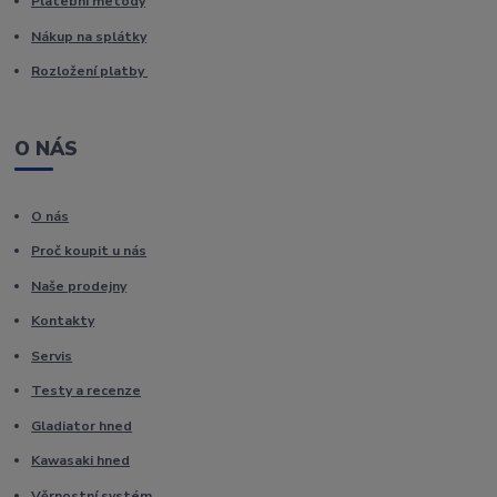
Platební metody
Nákup na splátky
Rozložení platby
O NÁS
O nás
Proč koupit u nás
Naše prodejny
Kontakty
Servis
Testy a recenze
Gladiator hned
Kawasaki hned
Věrnostní systém