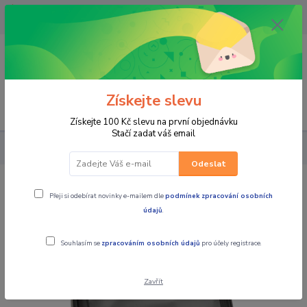
OPAVA 733537099/HLUČÍN
734541648/OLOMOUC 734593593
0
0,00 CZK
Získejte slevu
Menu
Získejte 100 Kč slevu na první objednávku
Stačí zadat váš email
PRO STROJE
pouzdro na mobilní telefon (160x 90x20 mm)
Odeslat
pouzdro na mobilní telefon (160x
Přeji si odebírat novinky e-mailem dle
podmínek zpracování osobních
90x20 mm)
údajů
.
Souhlasím se
zpracováním osobních údajů
pro účely registrace.
Zavřít