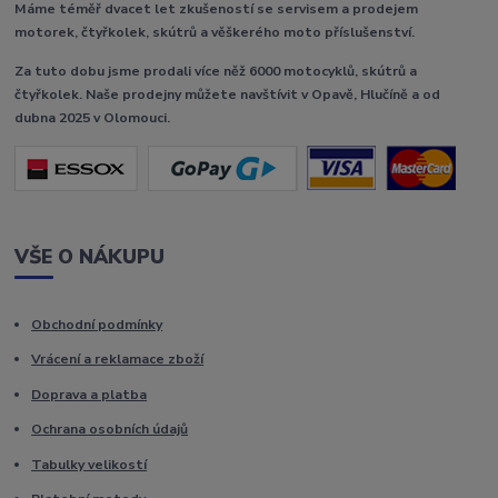
Máme téměř dvacet let zkušeností se servisem a prodejem
motorek, čtyřkolek, skútrů a věškerého moto příslušenství.
Za tuto dobu jsme prodali více něž 6000 motocyklů, skútrů a
čtyřkolek. Naše prodejny můžete navštívit v Opavě, Hlučíně a od
dubna 2025 v Olomouci.
VŠE O NÁKUPU
Obchodní podmínky
Vrácení a reklamace zboží
Doprava a platba
Ochrana osobních údajů
Tabulky velikostí