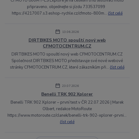
CFMOTO 800MT-ES Explore je na českém trhu testovací moto
připraveno, objednejte si jízdu 733537099
https://4217007.s3.eshop-rychle.cz/cfmoto-800m...
číst celé
13.06.2026
DIRTBIKES MOTO spouští nový web
CFMOTOCENTRUM.CZ
DIRTBIKES MOTO spouští nový web CFMOTOCENTRUM.CZ
Společnost DIRTBIKES MOTO představuje své nové webové
stránky CFMOTOCENTRUM.CZ, které zákazníkům při...
číst celé
23.07.2026
Benelli TRK 902 Xplorer
Benelli TRK 902 Xplorer – první test v ČR 22.07.2026 | Marek
Olbert, redakce MotoRoute
https://www.motoroute.cz/clanek/benelli-trk-902-xplorer-prvni...
číst celé