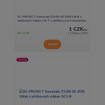
SC-PROJECT Kawasaki Z1100-SE 2026 Výfuk z
uhlíkových vláken CR-T s mřížkou proti kamenům
1 CZK
/
ks
Na cestě
1 CZK
bez DPH
Detail
Novinka