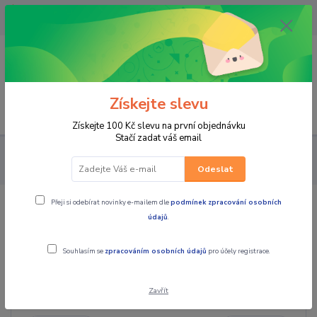
OPAVA 733537099/HLUČÍN
734541648/OLOMOUC 734593593
0
0,00 CZK
Získejte slevu
Menu
Získejte 100 Kč slevu na první objednávku
Stačí zadat váš email
PRO STROJE
MOTO PŘÍSLUŠENSTVÍ
VÝFUKY
SC-
PROJECT
Odeslat
Přeji si odebírat novinky e-mailem dle
podmínek zpracování osobních
SC-PROJECT
údajů
.
Souhlasím se
zpracováním osobních údajů
pro účely registrace.
Cena:
Zavřít