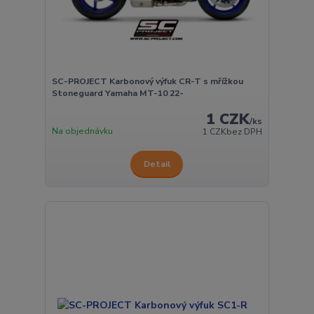
SC-PROJECT Karbonový výfuk CR-T s mřížkou
Stoneguard Yamaha MT-10 22-
1 CZK
/
ks
Na objednávku
1 CZK
bez DPH
Detail