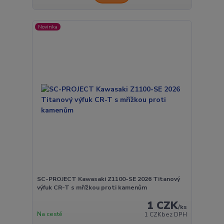
Novinka
SC-PROJECT Kawasaki Z1100-SE 2026 Titanový
výfuk CR-T s mřížkou proti kamenům
1 CZK
/
ks
Na cestě
1 CZK
bez DPH