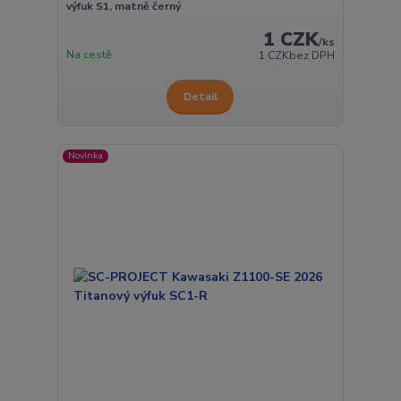
výfuk S1, matně černý
1 CZK
/
ks
Na cestě
1 CZK
bez DPH
Detail
Novinka