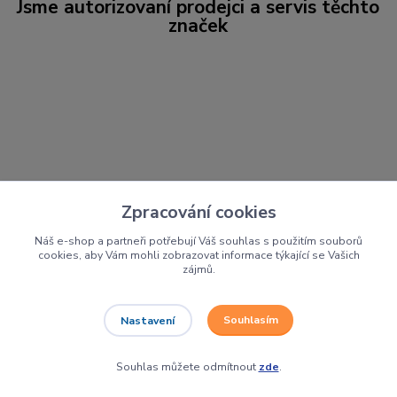
Jsme autorizovaní prodejci a servis těchto
značek
Zpracování cookies
Náš e-shop a partneři potřebují Váš souhlas s použitím souborů
cookies, aby Vám mohli zobrazovat informace týkající se Vašich
zájmů.
Souhlasím
Nastavení
Motocykly, čtyřkolky a
Souhlas můžete odmítnout
zde
.
skútry: