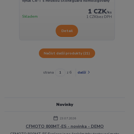
výfuk CR-T s mřížkou Stoneguard homologovaný
1 CZK
/
ks
Skladem
1 CZK
bez DPH
Detail
Načíst další produkty (21)
strana
z 6
další
Novinky
23.07.2026
CFMOTO 800MT-ES - novinka - DEMO