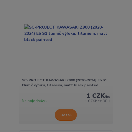
SC-PROJECT KAWASAKI Z900 (2020-2024) E5 S1
tlumič výfuku, titanium, matt black painted
1 CZK
/
ks
Na objednávku
1 CZK
bez DPH
Detail