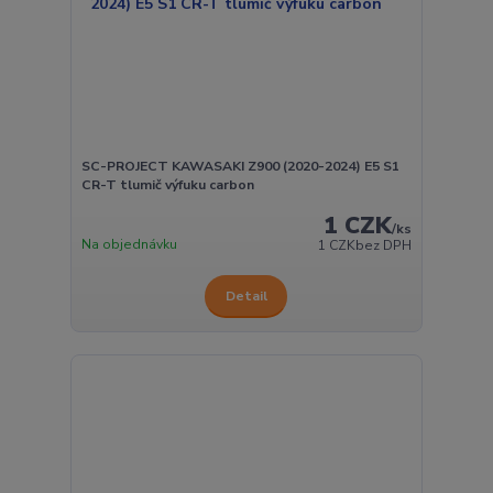
SC-PROJECT KAWASAKI Z900 (2020-2024) E5 S1
CR-T tlumič výfuku carbon
1 CZK
/
ks
Na objednávku
1 CZK
bez DPH
Detail