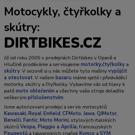
Motocykly, čtyřkolky a
skútry:
DIRTBIKES.CZ
Již od roku 2005 v prodejnách Dirtbikes v Opavě a
y,
Hlučíně prodáváme a servisujeme
motork
čtyřkolky
a
skútry
. V sezoně si u nás můžete tyto mašiny
vypůjčit
a otestovat
. V našem
bazaru
máme ojeté i předváděcí
motorky, skútry a čtyřkolky. Vybavíme vás od hlavy k
patě
moto oblečením
a všechny vaše stroje doladíte
veškerým
příslušenstvím
.
Jsme autorizovaní prodejci a servis motocyklů
Kawasaki
,
Royal Enfield
,
CFMoto
,
Jawa
,
QJMotor
,
Benelli
,
Fantic
,
Moto Morini
, stylových italských
skútrů
Vespa,
Piaggio a Aprilia,
francouzských
Peugeotů
a taiwanských značek
Kymco
a
SYM
.