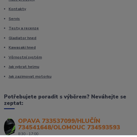
Kontakty
Servis
Testy a recenze
Gladiator hned
Kawasaki hned
Věrnostní systém
Jak vybrat helmu
Jak zazimovat motorku
Potřebujete poradit s výběrem? Neváhejte se
zeptat:
OPAVA 733537099/HLUČÍN
734541648/OLOMOUC 734593593
8:30 - 17:00