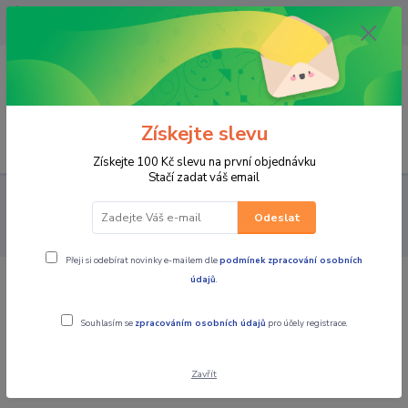
OPAVA 733537099/HLUČÍN
734541648/OLOMOUC 734593593
0
0,00 CZK
Získejte slevu
Menu
Získejte 100 Kč slevu na první objednávku
Stačí zadat váš email
PRO STROJE
MOTO PŘÍSLUŠENSTVÍ
KUFRY / BRAŠNY /
MONTÁŽNÍ SADY / TANKVAKY / VAKY
MONTÁŽNÍ SADY
SHAD
Odeslat
Montážní sada Top Master QJ MOTOR SRV 550 ST Q0SV52ST
Přeji si odebírat novinky e-mailem dle
podmínek zpracování osobních
údajů
.
SHAD Montážní sada Top Master QJ
MOTOR SRV 550 ST Q0SV52ST
Souhlasím se
zpracováním osobních údajů
pro účely registrace.
Zavřít