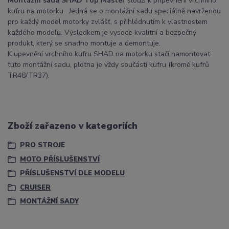
Montážní sada SHAD Top Master
slouží k připevnění vrchního
kufru na motorku. Jedná se o montážní sadu speciálně navrženou
pro každý model motorky zvlášť, s přihlédnutím k vlastnostem
každého modelu. Výsledkem je vysoce kvalitní a bezpečný
produkt, který se snadno montuje a demontuje.
K upevnění vrchního kufru SHAD na motorku stačí namontovat
tuto montážní sadu, plotna je vždy součástí kufru (kromě kufrů
TR48/TR37).
Zboží zařazeno v kategoriích
PRO STROJE
MOTO PŘÍSLUŠENSTVÍ
PŘÍSLUŠENSTVÍ DLE MODELU
CRUISER
MONTÁŽNÍ SADY