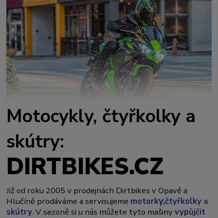
Motocykly, čtyřkolky a
skútry:
DIRTBIKES.CZ
Již od roku 2005 v prodejnách Dirtbikes v Opavě a
y,
Hlučíně prodáváme a servisujeme
motork
čtyřkolky
a
skútry
. V sezoně si u nás můžete tyto mašiny
vypůjčit