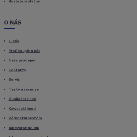
Rozložení platby
O NÁS
O nás
Proč koupit u nás
Naše prodejny
Kontakty
Servis
Testy a recenze
Gladiator hned
Kawasaki hned
Věrnostní systém
Jak vybrat helmu