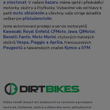
a otestovat
. V našem
bazaru
máme ojeté i předváděcí
motorky, skútry a čtyřkolky. Vybavíme vás od hlavy k
patě
moto oblečením
a všechny vaše stroje doladíte
veškerým
příslušenstvím
.
Jsme autorizovaní prodejci a servis motocyklů
Kawasaki
,
Royal Enfield
,
CFMoto
,
Jawa
,
QJMotor
,
Benelli
,
Fantic
,
Moto Morini
, stylových italských
skútrů
Vespa,
Piaggio a Aprilia,
francouzských
Peugeotů
a taiwanských značek
Kymco
a
SYM
.
Máme téměř dvacet let zkušeností se servisem a prodejem
motorek, čtyřkolek, skútrů a věškerého moto příslušenství.