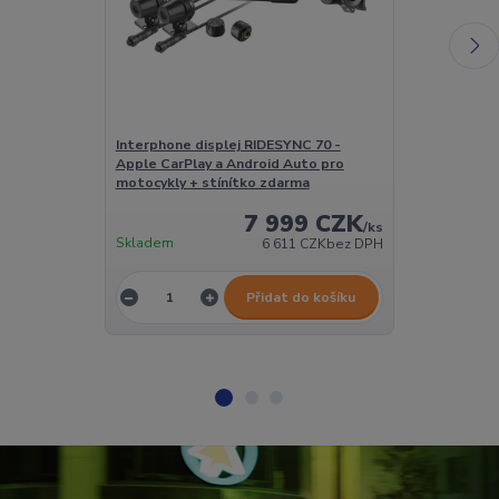
Interphone displej RIDESYNC 70 -
Interphone di
Apple CarPlay a Android Auto pro
Essential - A
motocykly + stínítko zdarma
Auto pro moto
7 999 CZK
/
ks
Skladem
Skladem
6 611 CZK
bez DPH
Přidat do košíku