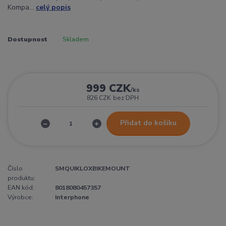
Kompa...
celý popis
Dostupnost
Skladem
999 CZK
/
ks
826 CZK
bez DPH
Přidat do košíku
Číslo
SMQUIKLOXBIKEMOUNT
produktu:
EAN kód:
8018080457357
Výrobce:
Interphone