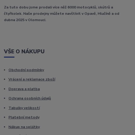
Za tuto dobu jsme prodali více něž 6000 motocyklů, skútrů a
čtyřkolek. Naše prodejny můžete navštívit v Opavě, Hlučíně a od
dubna 2025 v Olomouci.
VŠE O NÁKUPU
Obchodní podmínky
Vrácení a reklamace zboží
Doprava a platba
Ochrana osobních údajů
Tabulky velikostí
Platební metody
Nákup na splátky