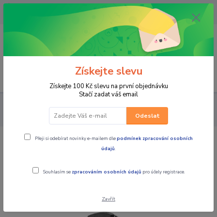
OPAVA 733537099/HLUČÍN
734541648/OLOMOUC 734593593
0
0,00 CZK
Získejte slevu
Menu
Získejte 100 Kč slevu na první objednávku
Stačí zadat váš email
PRO STROJE
MOTO PŘÍSLUŠENSTVÍ
DRŽÁKY MOBILNÍCH
TELEFONŮ
Úchyt Interphone QUIKLOX na řídítka
Odeslat
Přeji si odebírat novinky e-mailem dle
podmínek zpracování osobních
Úchyt Interphone QUIKLOX na řídítka
údajů
.
Novinka
Souhlasím se
zpracováním osobních údajů
pro účely registrace.
Zavřít