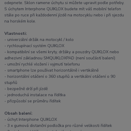
odepnete. Sklon ramene úchytu si můžete upravit podle potřeby.
S úchytem Interphone QUIKLOX budete mít váš mobilní telefon
stále po ruce při každodenní jízdě na motocyklu nebo i při sjezdu
na horském kole.
Vlastnosti:
- univerzální držák na motocykl / kolo
- rychloupínací systém QUIKLOX
- kompatibilní se všemi kryty, držáky a pouzdry QUIKLOX nebo
adhezivní základnou SMQUIKLOXPAD (není součástí balení)
- umožní rychlé vložení i vyjmutí telefonu
- smartphone lze používat horizontálně i vertikálně
- horizontální otáčení o 360 stupňů a vertikální otáčení o 90
stupňů
- bezpečně drží při jízdě
- jednoduchá instalace na řídítka
- přizpůsobí se průměru řídítek
Obsah balení:
- úchyt Interphone QUIKLOX
- 3 x gumová distanční podložka pro různé velikosti řídítek