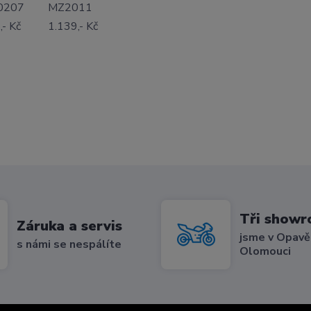
0207
MZ2011
,- Kč
1.139,- Kč
Tři show
Záruka a servis
jsme v Opavě,
s námi se nespálíte
Olomouci