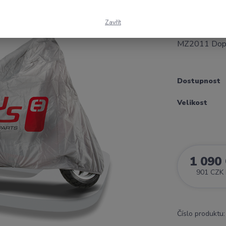
vodotěsná ex
MOTOCYKLYS
Zavřít
244x90x117
MZ2011 Dop.ce
Dostupnost
Velikost
1 090
901 CZK
Číslo produktu: