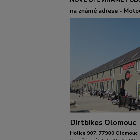
na známé adrese - Mot
Dirtbikes Olomouc
Holice 907, 77900 Olomouc