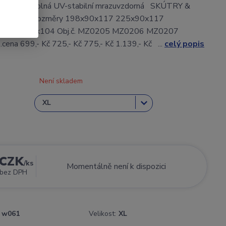
trémně odolná UV-stabilní mrazuvzdorná SKÚTRY &
MLXXL Rozměry 198x90x117 225x90x117
 274x108x104 Obj.č. MZ0205 MZ0206 MZ0207
na 699,- Kč 725,- Kč 775,- Kč 1.139,- Kč ...
celý popis
Není skladem
 CZK
/
ks
Momentálně není k dispozici
bez DPH
w061
Velikost:
XL