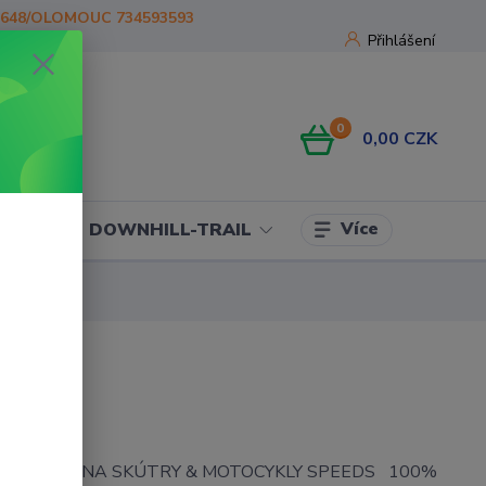
1648/OLOMOUC 734593593
Přihlášení
0
0,00 CZK
Více
OJE
DOWNHILL-TRAIL
DS
achta - garáž NA SKÚTRY & MOTOCYKLY SPEEDS 100%