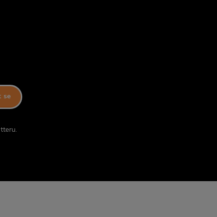
t se
tteru.