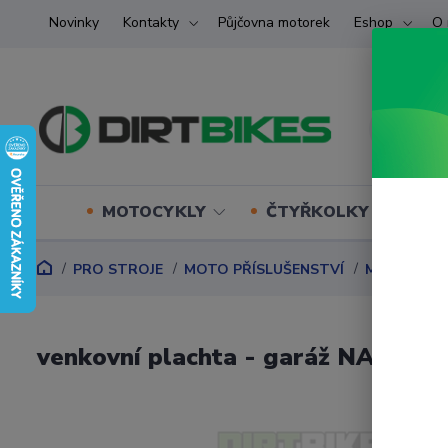
Novinky
Kontakty
Půjčovna motorek
Eshop
O 
MOTOCYKLY
ČTYŘKOLKY (ATV) U
PRO STROJE
MOTO PŘÍSLUŠENSTVÍ
MOTO PLA
venkovní plachta - garáž NA S