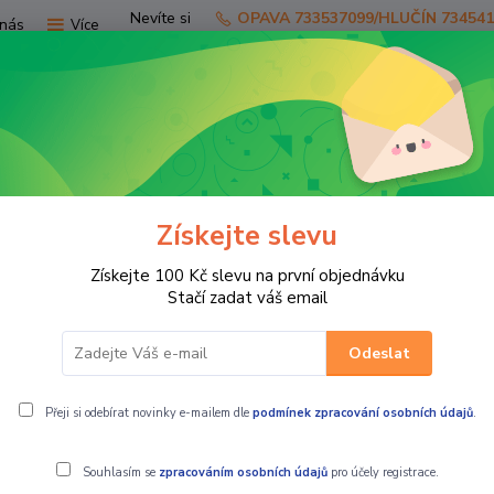
Nevíte si
OPAVA 733537099/HLUČÍN 73454
nás
Více
rady?
Zavolejte.
Hledat
Získejte slevu
TV
SKÚTRY
PRO JEZDCE
PRO STR
Získejte 100 Kč slevu na první objednávku
CHTY
venkovní plachta - garáž NA SKÚTRY & MOTOCYKLY SPEE
Stačí zadat váš email
Odeslat
KÚTRY & MOTOCYKLY SPEEDS
Přeji si odebírat novinky e-mailem dle
podmínek zpracování osobních údajů
.
Souhlasím se
zpracováním osobních údajů
pro účely registrace.
venkovní pl