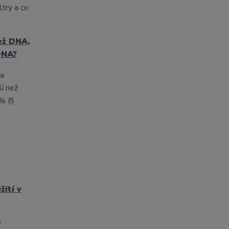
ltry a co
než DNA,
DNA?
 a
í než
 (!)
žití v
v