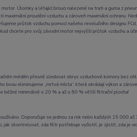
motor. Úlomky a létající brouci nalezené na trati a guma z pneu
í maximální proudění vzduchu a zároveň maximální ochranu. Ne
zvyšujeme průtok vzduchu pomocí našeho revolučního designu FCd,
ud chcete pro svůj závodní motor nejvyšší průtok vzduchu a úči
račním médiím přesně sledovat obrys vzduchové komory bez ohl
o boxu eliminujeme „mrtvá místa“, která okrádají výkon a zárov
je běžné minimálně o 20 % a až o 80 % větší filtrační plocha!
lo používáno. Doporučuje se jednou za rok nebo každých 15 000 a
ak zkontrolovat, zda filtr potřebuje vyčistit, je zjistit, zda je vi