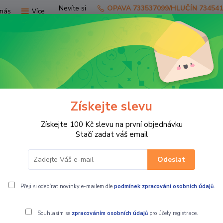
Nevíte si
OPAVA 733537099/HLUČÍN 73454
nás
Více
rady?
Zavolejte.
Hledat
Získejte slevu
TV
SKÚTRY
PRO JEZDCE
PRO STR
Získejte 100 Kč slevu na první objednávku
o vzduchové filtry DNA pro motocykl DSK-3001
Stačí zadat váš email
Odeslat
y DNA pro motocykl DSK-3001
Přeji si odebírat novinky e-mailem dle
podmínek zpracování osobních údajů
.
Souhlasím se
zpracováním osobních údajů
pro účely registrace.
Čistící sada 