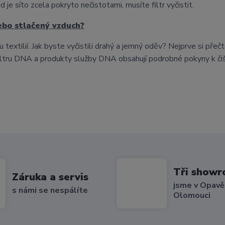
 je síto zcela pokryto nečistotami, musíte filtr vyčistit.
nebo stlačený vzduch?
extilií. Jak byste vyčistili drahý a jemný oděv? Nejprve si přeč
 filtru DNA a produkty služby DNA obsahují podrobné pokyny k čiš
Tři show
Záruka a servis
jsme v Opavě,
s námi se nespálíte
Olomouci