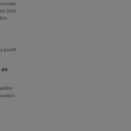
srovnání
sobě DNA
ltr,
dy použít
l po
račního
ovnání s