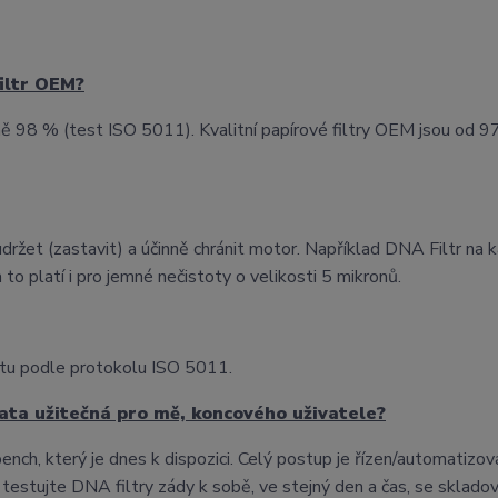
filtr OEM?
álně 98 % (test ISO 5011). Kvalitní papírové filtry OEM jsou od 
 udržet (zastavit) a účinně chránit motor. Například DNA Filtr na 
to platí i pro jemné nečistoty o velikosti 5 mikronů.
estu podle protokolu ISO 5011.
ata užitečná pro mě, koncového uživatele?
h, který je dnes k dispozici. Celý postup je řízen/automatizov
 testujte DNA filtry zády k sobě, ve stejný den a čas, se skla