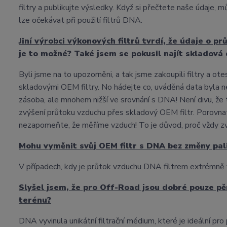
filtry a publikujte výsledky. Když si přečtete naše údaje, 
lze očekávat při použití filtrů DNA.
Jiní výrobci výkonových filtrů tvrdí, že údaje o
je to možné? Také jsem se pokusil najít skladová
Byli jsme na to upozorněni, a tak jsme zakoupili filtry a o
skladovými OEM filtry. No hádejte co, uváděná data byla n
zásoba, ale mnohem nižší ve srovnání s DNA! Není divu, že
zvýšení průtoku vzduchu přes skladový OEM filtr. Porovna
nezapomeňte, že měříme vzduch! To je důvod, proč vždy 
Mohu vyměnit svůj OEM filtr s DNA bez změny pal
V případech, kdy je průtok vzduchu DNA filtrem extrémně vy
Slyšel jsem, že pro Off-Road jsou dobré pouze pěn
terénu?
DNA vyvinula unikátní filtrační médium, které je ideální p