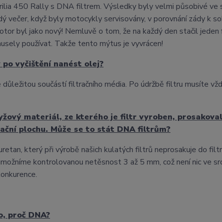
rilia 450 Rally s DNA filtrem. Výsledky byly velmi působivé ve 
ždý večer, když byly motocykly servisovány, v porovnání zády k 
otor byl jako nový! Nemluvě o tom, že na každý den stačil jeden fi
usely používat. Takže tento mýtus je vyvrácen!
po vyčištění nanést olej?
 důležitou součástí filtračního média. Po údržbě filtru musíte vž
yžový materiál, ze kterého je filtr vyroben, prosakova
rační plochu. Může se to stát DNA filtrům?
etan, který při výrobě našich kulatých filtrů neprosakuje do filt
rů umožníme kontrolovanou netěsnost 3 až 5 mm, což není nic ve sr
onkurence.
o, proč DNA?