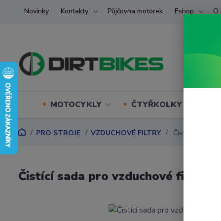
Novinky
Kontakty
Půjčovna motorek
Eshop
O 
MOTOCYKLY
ČTYŘKOLKY (ATV) U
PRO STROJE
VZDUCHOVÉ FILTRY
Čistící sada pr
Čistící sada pro vzduchové filtr