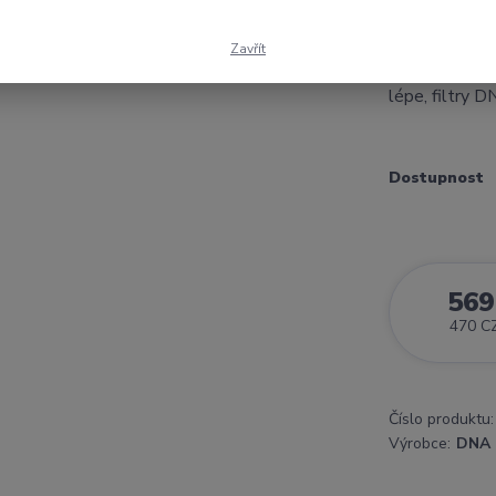
Informace o p
Hmotnost : 0
Zavřít
Poskytuje fil
lépe, filtry DN
Dostupnost
569
470 C
Číslo produktu:
Výrobce:
DNA