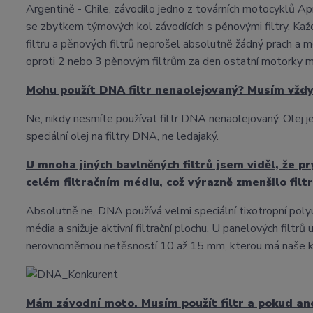
Argentině - Chile, závodilo jedno z továrních motocyklů Ap
se zbytkem týmových kol závodících s pěnovými filtry. Ka
filtru a pěnových filtrů neprošel absolutně žádný prach a m
oproti 2 nebo 3 pěnovým filtrům za den ostatní motorky m
Mohu použít DNA filtr nenaolejovaný? Musím vždy 
Ne, nikdy nesmíte používat filtr DNA nenaolejovaný. Olej je
speciální olej na filtry DNA, ne ledajaký.
U mnoha jiných bavlněných filtrů jsem viděl, že pr
celém filtračním médiu, což výrazně zmenšilo filt
Absolutně ne, DNA používá velmi speciální tixotropní polyur
média a snižuje aktivní filtrační plochu. U panelových filt
nerovnoměrnou netěsností 10 až 15 mm, kterou má naše k
Mám závodní moto. Musím použít filtr a pokud an