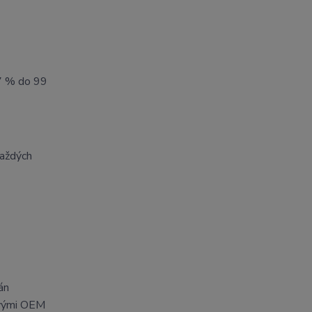
97 % do 99
každých
án
dovými OEM