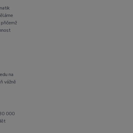
matik
děláme
 přičemž
nnost
edu na
eň vážně
ž 30 000
dět