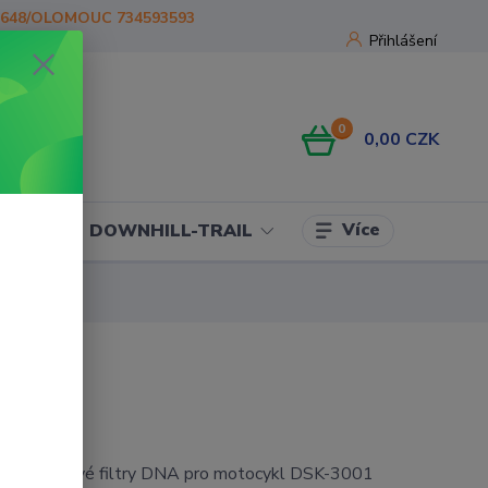
1648/OLOMOUC 734593593
Přihlášení
0
0,00 CZK
Více
OJE
DOWNHILL-TRAIL
pro vzduchové filtry DNA pro motocykl DSK-3001