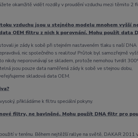
můžete okamžitě vidět rozdíly v proudění vzduchu mezi těmito 2 fi
 průtoku vzduchu jsou u stejného modelu mnohem vyšší 
 data OEM filtru z nich k porovnání. Mohu použít data 
testovali je zády k sobě při stejném nastaveném tlaku s naší DNA
epravdivá, nic společného s realitou! Průtok byl samozřejmě vyšš
 to nikdy neporovnávají se skladem, protože nemohou tvrdit 300%
telná jsou pouze data naměřená zády k sobě ve stejnou dobu,
zveřejňujeme skladová data OEM.
iva?
soký, přikládáme k filtru speciální pokyny.
ové filtry, ne bavlněné. Mohu použít DNA filtr pro pou
ro použití v terénu. Během nejtěžší rallye na světě, DAKAR 2011 