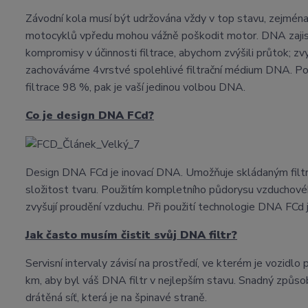
Závodní kola musí být udržována vždy v top stavu, zejména 
motocyklů vpředu mohou vážně poškodit motor. DNA zajist
kompromisy v účinnosti filtrace, abychom zvýšili průtok; 
zachováváme 4vrstvé spolehlivé filtrační médium DNA. Pok
filtrace 98 %, pak je vaší jedinou volbou DNA.
Co je design DNA FCd?
Design DNA FCd je inovací DNA. Umožňuje skládaným filt
složitost tvaru. Použitím kompletního půdorysu vzduchovéh
zvyšují proudění vzduchu. Při použití technologie DNA FCd 
Jak často musím čistit svůj DNA filtr?
Servisní intervaly závisí na prostředí, ve kterém je vozid
km, aby byl váš DNA filtr v nejlepším stavu. Snadný způsob, j
drátěná síť, která je na špinavé straně.