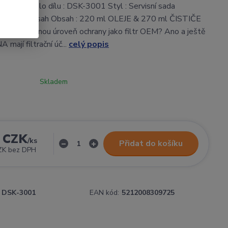
roduktu Číslo dílu : DSK-3001 Styl : Servisní sada
,60 kg / obsah Obsah : 220 ml OLEJE & 270 ml ČISTIČE
tr DNA stejnou úroveň ochrany jako filtr OEM? Ano a ještě
A mají filtrační úč...
celý popis
Skladem
 CZK
/
ks
Přidat do košíku
ZK
bez DPH
DSK-3001
EAN kód:
5212008309725