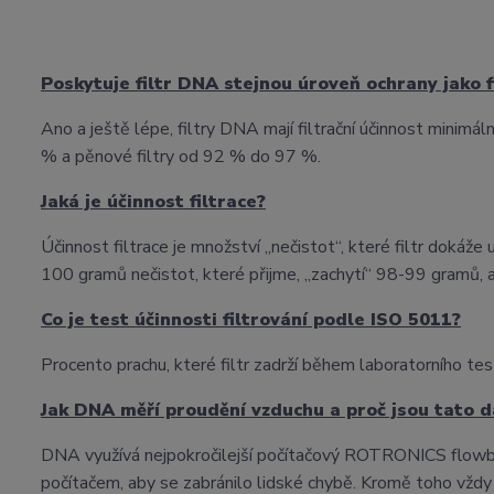
Poskytuje filtr DNA stejnou úroveň ochrany jako 
Ano a ještě lépe, filtry DNA mají filtrační účinnost minim
% a pěnové filtry od 92 % do 97 %.
Jaká je účinnost filtrace?
Účinnost filtrace je množství „nečistot“, které filtr dokáže
100 gramů nečistot, které přijme, „zachytí“ 98-99 gramů, a 
Co je test účinnosti filtrování podle ISO 5011?
Procento prachu, které filtr zadrží během laboratorního t
Jak DNA měří proudění vzduchu a proč jsou tato d
DNA využívá nejpokročilejší počítačový ROTRONICS flowbenc
počítačem, aby se zabránilo lidské chybě. Kromě toho vždy