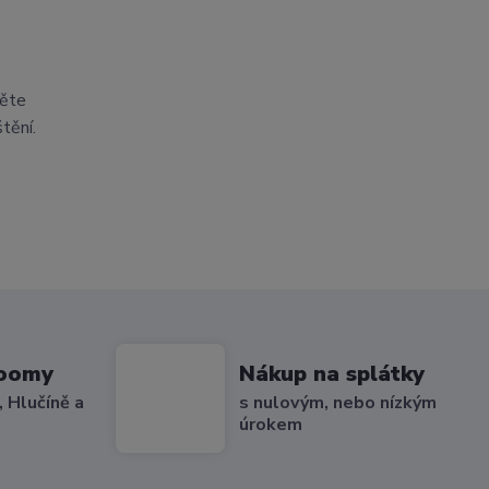
těte
tění.
roomy
Nákup na splátky
 Hlučíně a
s nulovým, nebo nízkým
úrokem