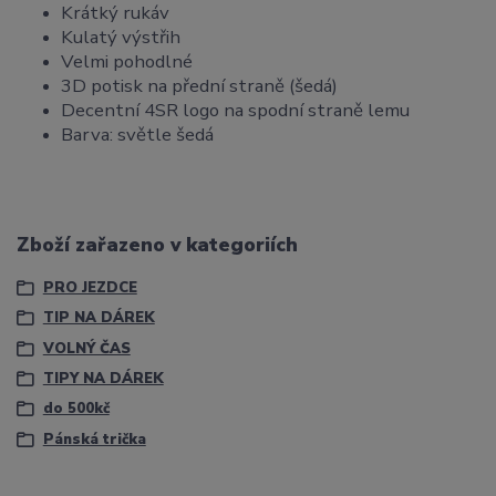
Krátký rukáv
Kulatý výstřih
Velmi pohodlné
3D potisk na přední straně (šedá)
Decentní 4SR logo na spodní straně lemu
Barva: světle šedá
Zboží zařazeno v kategoriích
PRO JEZDCE
TIP NA DÁREK
VOLNÝ ČAS
TIPY NA DÁREK
do 500kč
Pánská trička