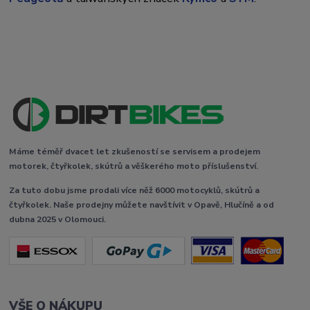
Máme téměř dvacet let zkušeností se servisem a prodejem
motorek, čtyřkolek, skútrů a věškerého moto příslušenství.
Za tuto dobu jsme prodali více něž 6000 motocyklů, skútrů a
čtyřkolek. Naše prodejny můžete navštívit v Opavě, Hlučíně a od
dubna 2025 v Olomouci.
VŠE O NÁKUPU