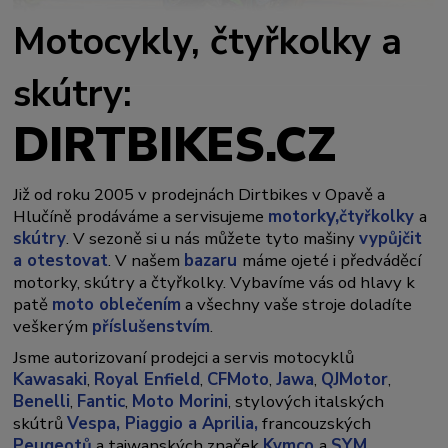
Motocykly, čtyřkolky a
skútry:
DIRTBIKES.CZ
Již od roku 2005 v prodejnách Dirtbikes v Opavě a
y,
Hlučíně prodáváme a servisujeme
motork
čtyřkolky
a
skútry
. V sezoně si u nás můžete tyto mašiny
vypůjčit
a otestovat
. V našem
bazaru
máme ojeté i předváděcí
motorky, skútry a čtyřkolky. Vybavíme vás od hlavy k
patě
moto oblečením
a všechny vaše stroje doladíte
veškerým
příslušenstvím
.
Jsme autorizovaní prodejci a servis motocyklů
Kawasaki
,
Royal Enfield
,
CFMoto
,
Jawa
,
QJMotor
,
Benelli
,
Fantic
,
Moto Morini
, stylových italských
skútrů
Vespa,
Piaggio a Aprilia,
francouzských
Peugeotů
a taiwanských značek
Kymco
a
SYM
.