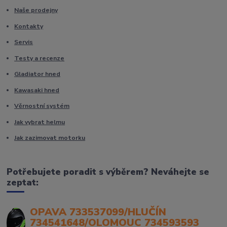
Naše prodejny
Kontakty
Servis
Testy a recenze
Gladiator hned
Kawasaki hned
Věrnostní systém
Jak vybrat helmu
Jak zazimovat motorku
Potřebujete poradit s výběrem? Neváhejte se
zeptat:
OPAVA 733537099/HLUČÍN
734541648/OLOMOUC 734593593