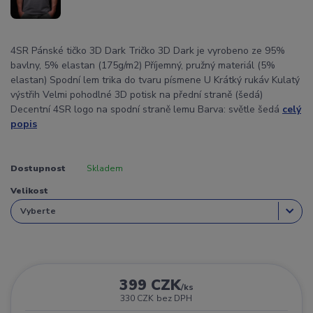
4SR Pánské tičko 3D Dark Tričko 3D Dark je vyrobeno ze 95%
bavlny, 5% elastan (175g/m2) Příjemný, pružný materiál (5%
elastan) Spodní lem trika do tvaru písmene U Krátký rukáv Kulatý
výstřih Velmi pohodlné 3D potisk na přední straně (šedá)
Decentní 4SR logo na spodní straně lemu Barva: světle šedá
celý
popis
Dostupnost
Skladem
Velikost
399 CZK
/
ks
330 CZK
bez DPH