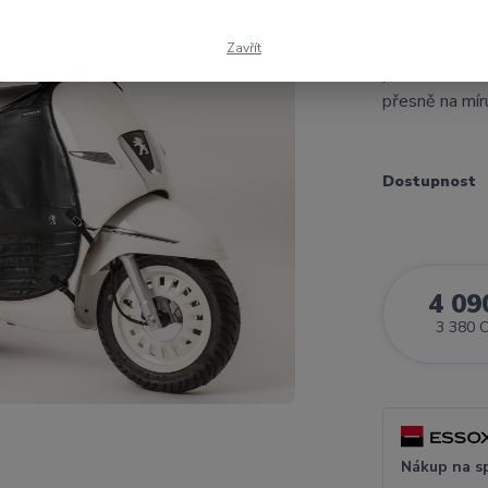
Deka na nohy
Zavřít
prodloužit si
přesně na mír
Dostupnost
4 09
3 380 
Nákup na s