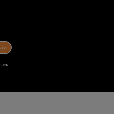
t se
tteru.