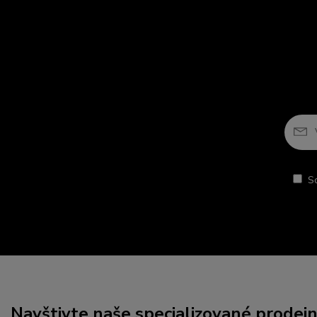
S
Navštivte naše specializované prodej