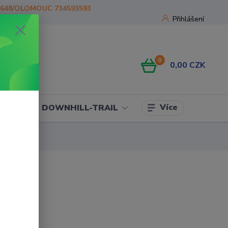
1648/OLOMOUC 734593593
Přihlášení
0
0,00 CZK
Více
OJE
DOWNHILL-TRAIL
bava