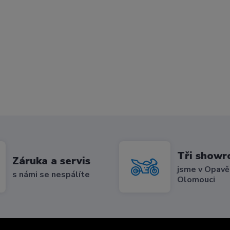
Tři show
Záruka a servis
jsme v Opavě,
s námi se nespálíte
Olomouci