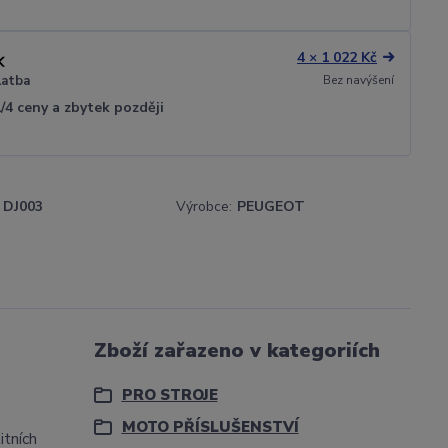
4 × 1 022 Kč
Bez navýšení
latba
1/4 ceny a zbytek později
DJ003
Výrobce:
PEUGEOT
Zboží zařazeno v kategoriích
PRO STROJE
MOTO PŘÍSLUŠENSTVÍ
itních