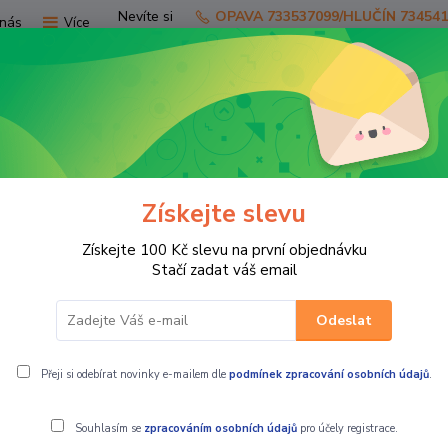
Nevíte si
OPAVA 733537099/HLUČÍN 73454
nás
Více
rady?
Zavolejte.
Hledat
Získejte slevu
TV
SKÚTRY
PRO JEZDCE
PRO STR
Získejte 100 Kč slevu na první objednávku
OHY - DEKY
Deka na nohy Peugeot Django
Stačí zadat váš email
Odeslat
Přeji si odebírat novinky e-mailem dle
podmínek zpracování osobních údajů
.
Souhlasím se
zpracováním osobních údajů
pro účely registrace.
Zimní vý