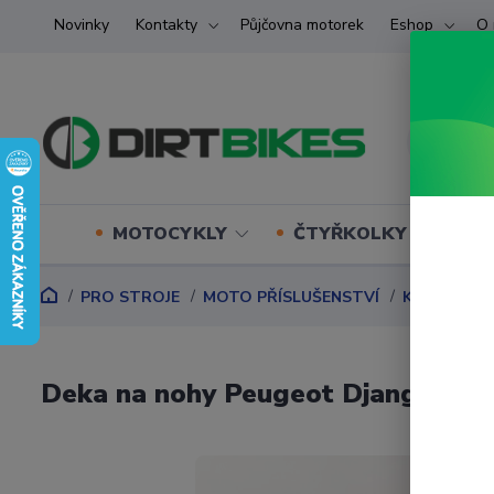
Novinky
Kontakty
Půjčovna motorek
Eshop
O 
MOTOCYKLY
ČTYŘKOLKY (ATV) U
PRO STROJE
MOTO PŘÍSLUŠENSTVÍ
KRYTY NA N
Deka na nohy Peugeot Django