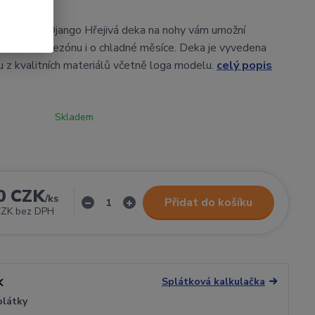
 Peugeot Django Hřejivá deka na nohy vám umožní
 skútrovou sezónu i o chladné měsíce. Deka je vyvedena
u z kvalitních materiálů včetně loga modelu.
celý popis
Skladem
0 CZK
/
ks
Přidat do košíku
CZK
bez DPH
Splátková kalkulačka
plátky