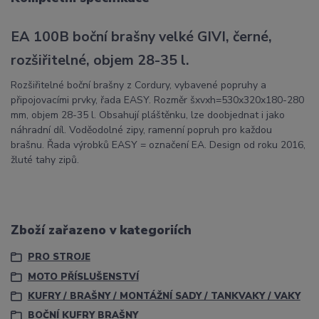
EA 100B boční brašny velké GIVI, černé,
rozšiřitelné, objem 28-35 l.
Rozšiřitelné boční brašny z Cordury, vybavené popruhy a
připojovacími prvky, řada EASY. Rozměr šxvxh=530x320x180-280
mm, objem 28-35 l. Obsahují pláštěnku, lze doobjednat i jako
náhradní díl. Voděodolné zipy, ramenní popruh pro každou
brašnu. Řada výrobků EASY = označení EA. Design od roku 2016,
žluté tahy zipů.
Zboží zařazeno v kategoriích
PRO STROJE
MOTO PŘÍSLUŠENSTVÍ
KUFRY / BRAŠNY / MONTÁŽNÍ SADY / TANKVAKY / VAKY
BOČNÍ KUFRY BRAŠNY