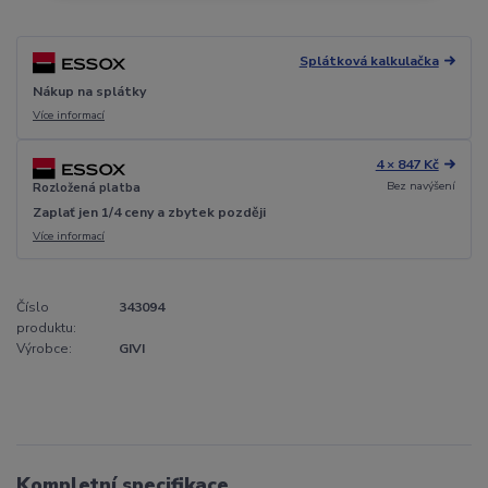
Splátková kalkulačka
Nákup na splátky
Více informací
4 × 847 Kč
Bez navýšení
Rozložená platba
Zaplať jen 1/4 ceny a zbytek později
Více informací
Číslo
343094
produktu:
Výrobce:
GIVI
Kompletní specifikace