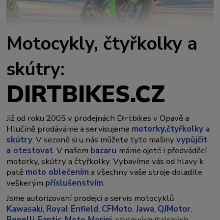
Motocykly, čtyřkolky a
skútry:
DIRTBIKES.CZ
Již od roku 2005 v prodejnách Dirtbikes v Opavě a
y,
Hlučíně prodáváme a servisujeme
motork
čtyřkolky
a
skútry
. V sezoně si u nás můžete tyto mašiny
vypůjčit
a otestovat
. V našem
bazaru
máme ojeté i předváděcí
motorky, skútry a čtyřkolky. Vybavíme vás od hlavy k
patě
moto oblečením
a všechny vaše stroje doladíte
veškerým
příslušenstvím
.
Jsme autorizovaní prodejci a servis motocyklů
Kawasaki
,
Royal Enfield
,
CFMoto
,
Jawa
,
QJMotor
,
Benelli
,
Fantic
,
Moto Morini
, stylových italských