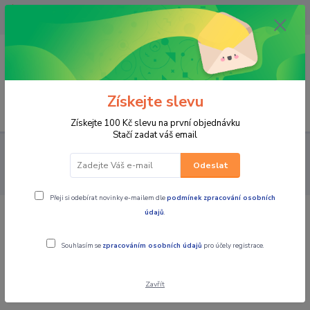
OPAVA 733537099/HLUČÍN
734541648/OLOMOUC 734593593
0
0,00 CZK
Získejte slevu
Menu
Získejte 100 Kč slevu na první objednávku
Stačí zadat váš email
PRO STROJE
MOTO PŘÍSLUŠENSTVÍ
KUFRY / BRAŠNY /
MONTÁŽNÍ SADY / TANKVAKY / VAKY
BOČNÍ KUFRY BRAŠNY
EA
Odeslat
100B boční brašny velké GIVI, černé, rozšiřitelné, objem 28-35
Přeji si odebírat novinky e-mailem dle
podmínek zpracování osobních
údajů
.
EA 100B boční brašny velké GIVI,
černé, rozšiřitelné, objem 28-35
Souhlasím se
zpracováním osobních údajů
pro účely registrace.
Zavřít