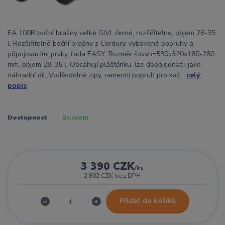
EA 100B boční brašny velké GIVI, černé, rozšiřitelné, objem 28-35
l. Rozšiřitelné boční brašny z Cordury, vybavené popruhy a
připojovacími prvky, řada EASY. Rozměr šxvxh=530x320x180-280
mm, objem 28-35 l. Obsahují pláštěnku, lze doobjednat i jako
náhradní díl. Voděodolné zipy, ramenní popruh pro kaž...
celý
popis
Dostupnost
Skladem
3 390 CZK
/
ks
2 802 CZK
bez DPH
Přidat do košíku