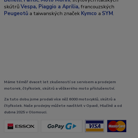
skútrů
Vespa,
Piaggio a Aprilia,
francouzských
Peugeotů
a taiwanských značek
Kymco
a
SYM
.
Máme téměř dvacet let zkušeností se servisem a prodejem
motorek, čtyřkolek, skútrů a věškerého moto příslušenství.
Za tuto dobu jsme prodali více něž 6000 motocyklů, skútrů a
čtyřkolek. Naše prodejny můžete navštívit v Opavě, Hlučíně a od
dubna 2025 v Olomouci.