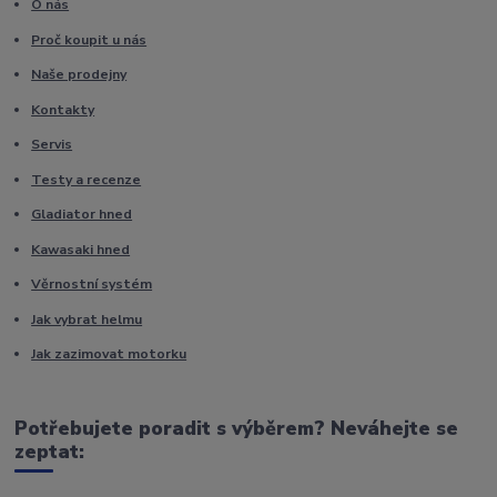
O nás
Proč koupit u nás
Naše prodejny
Kontakty
Servis
Testy a recenze
Gladiator hned
Kawasaki hned
Věrnostní systém
Jak vybrat helmu
Jak zazimovat motorku
Potřebujete poradit s výběrem? Neváhejte se
zeptat: