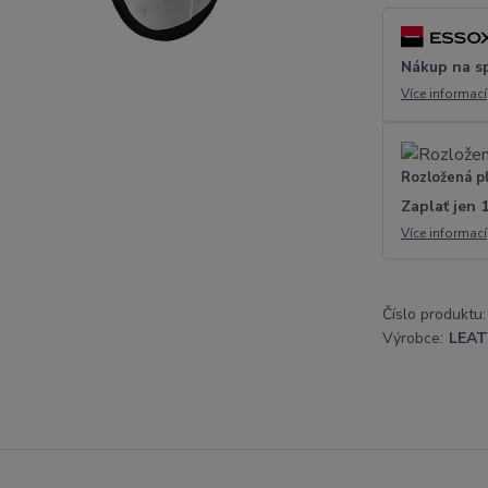
Nákup na s
Více informací
Rozložená p
Zaplať jen 
Více informací
Číslo produktu:
Výrobce:
LEA