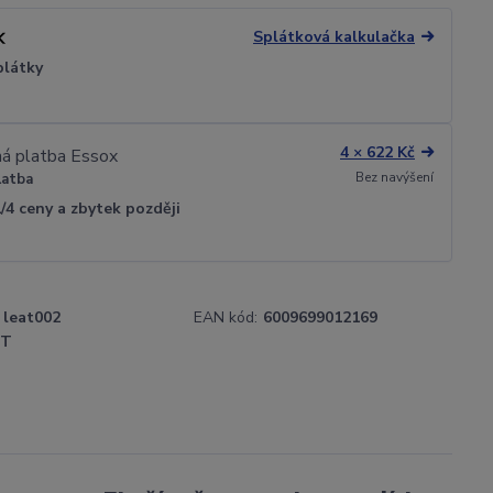
Splátková kalkulačka
plátky
4 × 622 Kč
Bez navýšení
latba
1/4 ceny a zbytek později
leat002
EAN kód:
6009699012169
TT