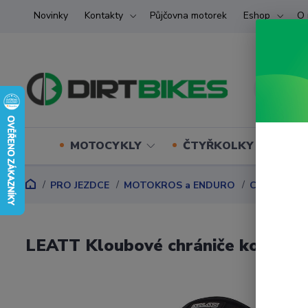
Novinky
Kontakty
Půjčovna motorek
Eshop
O 
MOTOCYKLY
ČTYŘKOLKY (ATV) U
PRO JEZDCE
MOTOKROS a ENDURO
CHRÁNIČE
LEATT Kloubové chrániče kolen K