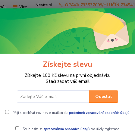
Nevíte si
OPAVA 733537099/HLUČÍN 73454
nás
Více
rady?
Zavolejte.
Hledat
Získejte slevu
TV
SKÚTRY
PRO JEZDCE
PRO STR
Získejte 100 Kč slevu na první objednávku
LEATT Kloubové chrániče kolen Knee Guard Dual AXIS White
Stačí zadat váš email
Odeslat
nee Guard Dual AXIS White
Přeji si odebírat novinky e-mailem dle
podmínek zpracování osobních údajů
.
Souhlasím se
zpracováním osobních údajů
pro účely registrace.
LEATT Kloubo