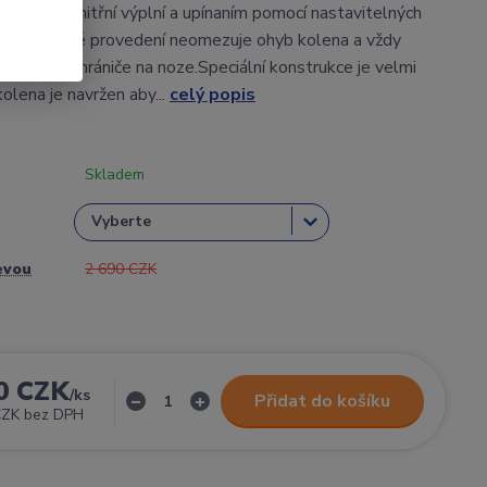
vedení s vnitřní výplní a upínaním pomocí nastavitelných
ků.Kloubové provedení neomezuje ohyb kolena a vždy
ou polohu chrániče na noze.Speciální konstrukce je velmi
kolena je navržen aby...
celý popis
Skladem
evou
2 690 CZK
0 CZK
/
ks
Přidat do košíku
CZK
bez DPH