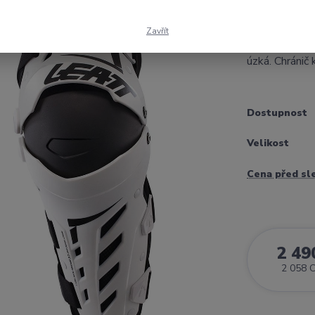
odvětrané pro
pružných pás
Zavřít
zajistí správn
úzká. Chránič 
Dostupnost
Velikost
Cena před sl
2 49
2 058 