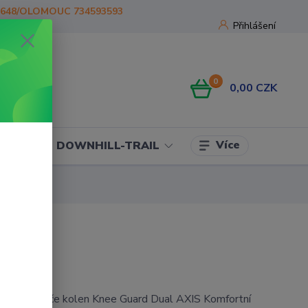
1648/OLOMOUC 734593593
Přihlášení
0
0,00 CZK
Více
OJE
DOWNHILL-TRAIL
vé chrániče kolen Knee Guard Dual AXIS Komfortní