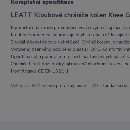
Kompletní specifikace
LEATT Kloubové chrániče kolen Knee G
Komfortní odvětrané provedení s vnitřní výplní a upínaním 
Kloubové provedení neomezuje ohyb kolena a vždy zajistí s
Speciální konstrukce je velmi úzká. Chránič kolena je navrž
Vyrobeno z lehkého odolného plastu HDPE. Komfortní vnit
Upnutí na nohu pomocí komfortních nastavitelných pásků s 
Chrániče Leatt Axis poskytují maximální ochranu kolen a hol
Homologace CE EN 1621-1
Velikosti : S/M určeno pro děti/juniory , L/XL standartní do