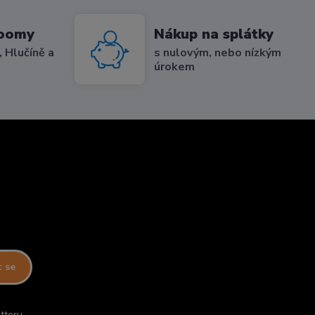
roomy
Nákup na splátky
 Hlučíně a
s nulovým, nebo nízkým
úrokem
t se
tteru.