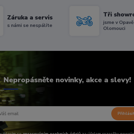
Tři show
Záruka a servis
jsme v Opavě,
s námi se nespálíte
Olomouci
Nepropásněte novinky, akce a slevy!
Přihlási
ouhlasím se
zpracováním osobních údajů
za účelem rozesílky newsle