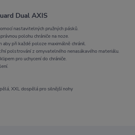
uard Dual AXIS
pomocí nastavitelných pružných pásků.
právnou polohu chrániče na noze.
en aby při každé poloze maximálně chránil.
řní polstrování z omyvatelného nenasákavého materiálu.
klipem pro uchycení do chrániče.
ení.
spělá, XXL dospělá pro silnější nohy