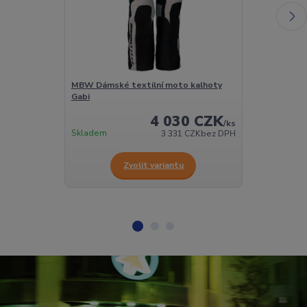
MBW Dámské textilní moto kalhoty
MBW Dámské 
Gabi
REBEKA modr
4 030 CZK
/
ks
Skladem
Skladem
3 331 CZK
bez DPH
Zvolit variantu
Z