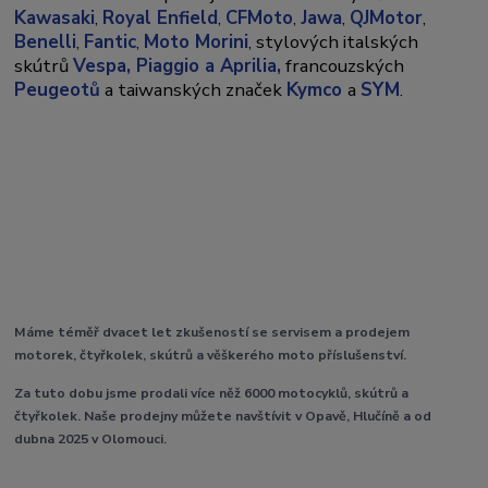
Kawasaki
,
Royal Enfield
,
CFMoto
,
Jawa
,
QJMotor
,
Benelli
,
Fantic
,
Moto Morini
, stylových italských
skútrů
Vespa,
Piaggio a Aprilia,
francouzských
Peugeotů
a taiwanských značek
Kymco
a
SYM
.
Máme téměř dvacet let zkušeností se servisem a prodejem
motorek, čtyřkolek, skútrů a věškerého moto příslušenství.
Za tuto dobu jsme prodali více něž 6000 motocyklů, skútrů a
čtyřkolek. Naše prodejny můžete navštívit v Opavě, Hlučíně a od
dubna 2025 v Olomouci.