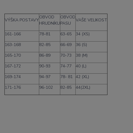
OBVOD
OBVOD
VÝŠKA POSTAVY
VAŠE VELIKOST
HRUDNÍKU
PASU
161-166
78-81
63-65
34 (XS)
163-168
82-85
66-69
36 (S)
165-170
86-89
70-73
38 (M)
167-172
90-93
74-77
40 (L)
169-174
94-97
78- 81
42 (XL)
171-176
96-102
82-85
44(2XL)