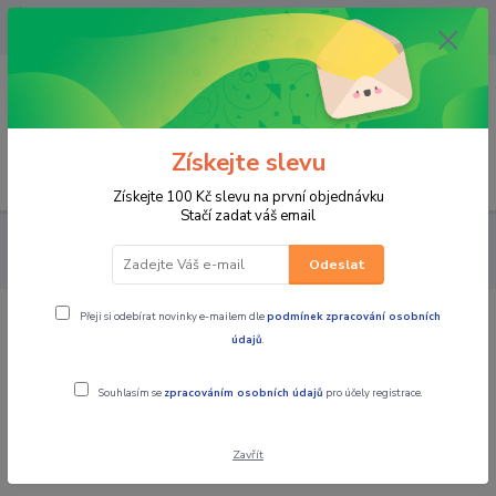
OPAVA 733537099/HLUČÍN
734541648/OLOMOUC 734593593
0
0,00 CZK
Získejte slevu
Menu
Získejte 100 Kč slevu na první objednávku
Stačí zadat váš email
PRO JEZDCE
BUNDY
DÁMSKÉ TEXTILNÍ
MBW Dámská
textilní moto bunda KATNISS
Odeslat
Přeji si odebírat novinky e-mailem dle
podmínek zpracování osobních
MBW Dámská textilní moto bunda
údajů
.
KATNISS
Souhlasím se
zpracováním osobních údajů
pro účely registrace.
Zavřít