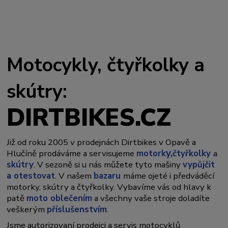
Motocykly, čtyřkolky a
skútry:
DIRTBIKES.CZ
Již od roku 2005 v prodejnách Dirtbikes v Opavě a
y,
Hlučíně prodáváme a servisujeme
motork
čtyřkolky
a
skútry
. V sezoně si u nás můžete tyto mašiny
vypůjčit
a otestovat
. V našem
bazaru
máme ojeté i předváděcí
motorky, skútry a čtyřkolky. Vybavíme vás od hlavy k
patě
moto oblečením
a všechny vaše stroje doladíte
veškerým
příslušenstvím
.
Jsme autorizovaní prodejci a servis motocyklů