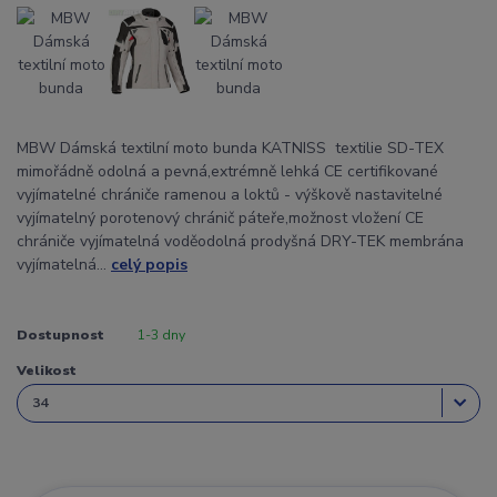
MBW Dámská textilní moto bunda KATNISS textilie SD-TEX
mimořádně odolná a pevná,extrémně lehká CE certifikované
vyjímatelné chrániče ramenou a loktů - výškově nastavitelné
vyjímatelný porotenový chránič páteře,možnost vložení CE
chrániče vyjímatelná voděodolná prodyšná DRY-TEK membrána
vyjímatelná...
celý popis
Dostupnost
1-3 dny
Velikost