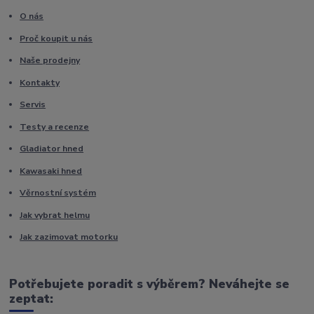
O nás
Proč koupit u nás
Naše prodejny
Kontakty
Servis
Testy a recenze
Gladiator hned
Kawasaki hned
Věrnostní systém
Jak vybrat helmu
Jak zazimovat motorku
Potřebujete poradit s výběrem? Neváhejte se
zeptat: