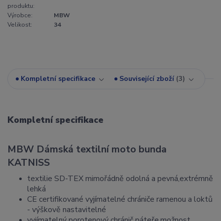
produktu:
Výrobce:
MBW
Velikost:
34
Kompletní specifikace
Související zboží
3
Kompletní specifikace
MBW Dámská textilní moto bunda
KATNISS
textilie SD-TEX mimořádně odolná a pevná,extrémně
lehká
CE certifikované vyjímatelné chrániče ramenou a loktů
- výškově nastavitelné
vyjímatelný porotenový chránič páteře,možnost