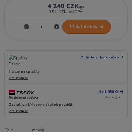
4 240 CZK
/
ks
3 504 CZK
bez DPH
Přidat do košíku
Splátková kalkulačka
Nákup na splátky
Více informací
4 × 1 060 Kč
Bez navýšení
Rozložená platba
Zaplať jen 1/4 ceny a zbytek později
Více informací
Číslo
mbwlij