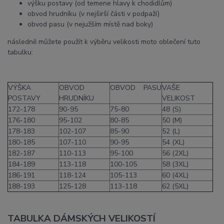
výšku postavy (od temene hlavy k chodidlům)
obvod hrudníku (v nejširší části v podpaží)
obvod pasu (v nejužším místě nad boky)
následně můžete použít k výběru velikosti moto oblečení tuto
tabulku:
VÝŠKA
OBVOD
OBVOD PASU
VAŠE
POSTAVY
HRUDNÍKU
VELIKOST
172-178
90-95
75-80
48 (S)
176-180
95-102
80-85
50 (M)
178-183
102-107
85-90
52 (L)
180-185
107-110
90-95
54 (XL)
182-187
110-113
95-100
56 (2XL)
184-189
113-118
100-105
58 (3XL)
186-191
118-124
105-113
60 (4XL)
188-193
125-128
113-118
62 (5XL)
TABULKA DÁMSKÝCH VELIKOSTÍ