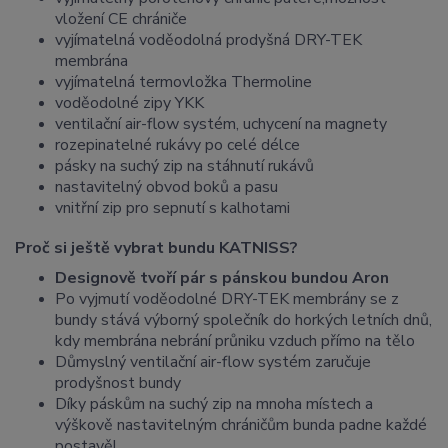
vložení CE chrániče
vyjímatelná voděodolná prodyšná DRY-TEK
membrána
vyjímatelná termovložka Thermoline
voděodolné zipy YKK
ventilační air-flow systém, uchycení na magnety
rozepinatelné rukávy po celé délce
pásky na suchý zip na stáhnutí rukávů
nastavitelný obvod boků a pasu
vnitřní zip pro sepnutí s kalhotami
Proč si ještě vybrat bundu KATNISS?
Designově tvoří pár s pánskou bundou Aron
Po vyjmutí voděodolné DRY-TEK membrány se z
bundy stává výborný společník do horkých letních dnů,
kdy membrána nebrání průniku vzduch přímo na tělo
Důmyslný ventilační air-flow systém zaručuje
prodyšnost bundy
Díky páskům na suchý zip na mnoha místech a
výškově nastavitelným chráničům bunda padne každé
postavě!