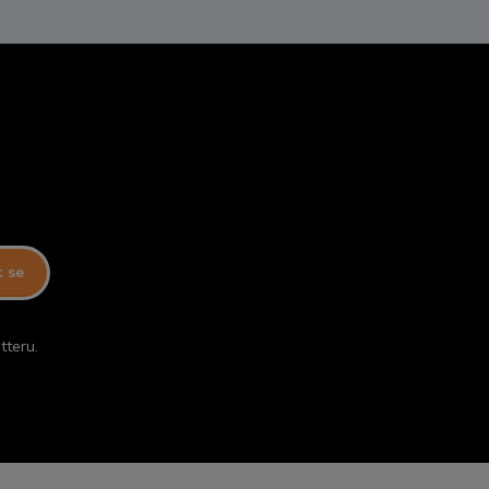
t se
tteru.