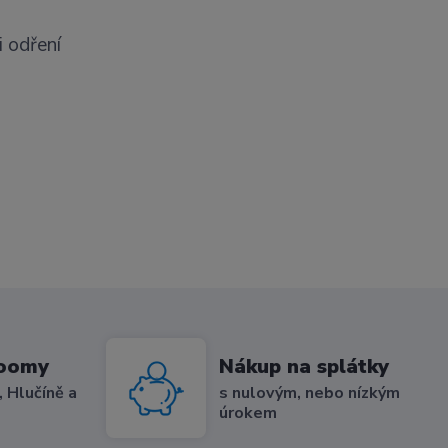
i odření
roomy
Nákup na splátky
 Hlučíně a
s nulovým, nebo nízkým
úrokem