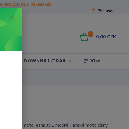
1648/OLOMOUC 734593593
Přihlášení
0
0,00 CZK
Více
OJE
DOWNHILL-TRAIL
evlarové moto jeans JOE modré Pánské moto džíny