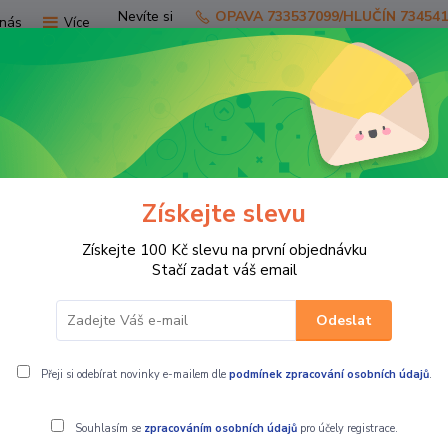
Nevíte si
OPAVA 733537099/HLUČÍN 73454
nás
Více
rady?
Zavolejte.
Hledat
Získejte slevu
TV
SKÚTRY
PRO JEZDCE
PRO STR
Získejte 100 Kč slevu na první objednávku
nské kevlarové moto jeans JOE modré
Stačí zadat váš email
Odeslat
s JOE modré
Přeji si odebírat novinky e-mailem dle
podmínek zpracování osobních údajů
.
Souhlasím se
zpracováním osobních údajů
pro účely registrace.
MBW Pánské k