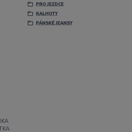
PRO JEZDCE
KALHOTY
PÁNSKÉ JEANSY
ŘKA
TKA