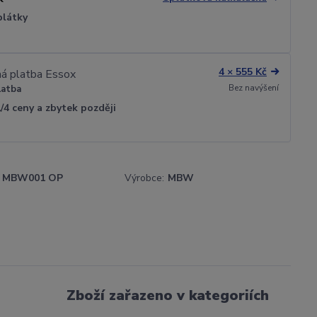
plátky
4 × 555 Kč
Bez navýšení
latba
1/4 ceny a zbytek později
MBW001 OP
Výrobce:
MBW
Zboží zařazeno v kategoriích