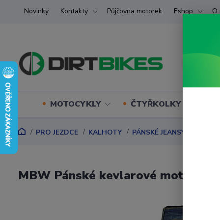
Novinky
Kontakty
Půjčovna motorek
Eshop
O 
MOTOCYKLY
ČTYŘKOLKY (ATV) U
PRO JEZDCE
KALHOTY
PÁNSKÉ JEANSY
MBW Pá
MBW Pánské kevlarové moto jean