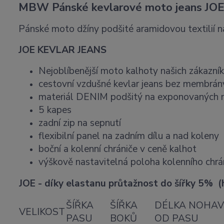
MBW Pánské kevlarové moto jeans JO
Pánské moto džíny podšité aramidovou textilií 
JOE KEVLAR JEANS
Nejoblíbenější moto kalhoty našich zákazník
cestovní vzdušné kevlar jeans bez membrán
materiál DENIM podšitý na exponovaných mí
5 kapes
zadní zip na sepnutí
flexibilní panel na zadním dílu a nad koleny
boční a kolenní chrániče v ceně kalhot
výškově nastavitelná poloha kolenního chrá
JOE - díky elastanu průtažnost do šířky 5% 
ŠÍŘKA
ŠÍŘKA
DÉLKA NOHAV
VELIKOST
PASU
BOKŮ
OD PASU