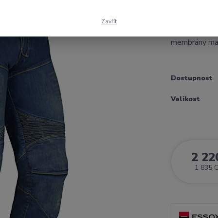
podšité arami
JEANS Nejoblí
Zavřít
kalhoty na mo
membrány mat
Dostupnost
Velikost
2 22
1 835 