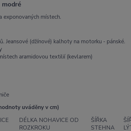
E modré
na exponovaných místech.
ů. Jeansové (džínové) kalhoty na motorku - pánské.
y
stech aramidovou textilií (kevlarem)
niče
(hodnoty uváděny v cm)
ICE
DÉLKA NOHAVICE OD
ŠÍŘKA
ŠÍ
ROZKROKU
STEHNA
LÝ