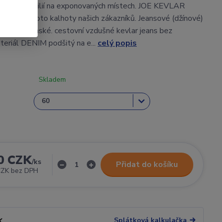
dovou textilií na exponovaných místech. JOE KEVLAR
benější moto kalhoty našich zákazníků. Jeansové (džínové)
torku - pánské. cestovní vzdušné kevlar jeans bez
eriál DENIM podšitý na e...
celý popis
Skladem
0 CZK
/
ks
Přidat do košíku
CZK
bez DPH
Splátková kalkulačka