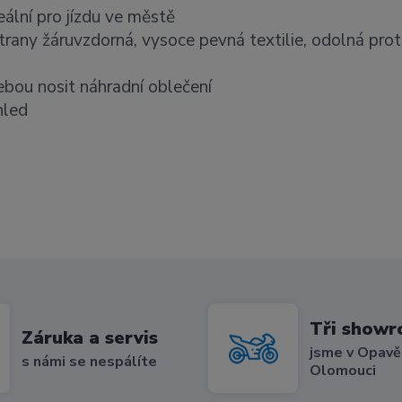
eální pro jízdu ve městě
trany žáruvzdorná, vysoce pevná textilie, odolná prot
ebou nosit náhradní oblečení
hled
Tři show
Záruka a servis
jsme v Opavě,
s námi se nespálíte
Olomouci