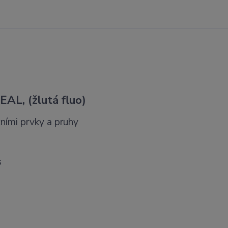
L, (žlutá fluo)
ními prvky a pruhy
s