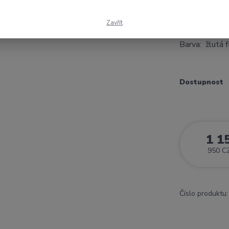
vodotěsná pře
Nylonu a PVC 
Zavřít
elastický pas
Barva: žlutá 
Dostupnost
1 1
950 C
Číslo produktu: