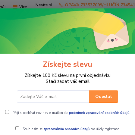
Nevíte si
OPAVA 733537099/HLUČÍN 73454
nás
Více
rady?
Zavolejte.
Hledat
Získejte slevu
TV
SKÚTRY
PRO JEZDCE
PRO STR
Získejte 100 Kč slevu na první objednávku
unda OXFORD RAIN SEAL nepromok (žlutá fluo)
Stačí zadat váš email
Odeslat
k (žlutá fluo)
Přeji si odebírat novinky e-mailem dle
podmínek zpracování osobních údajů
.
Souhlasím se
zpracováním osobních údajů
pro účely registrace.
Moto pláštěn