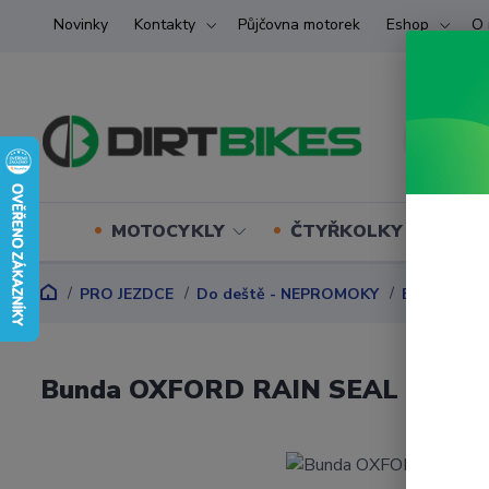
Novinky
Kontakty
Půjčovna motorek
Eshop
O 
MOTOCYKLY
ČTYŘKOLKY (ATV) U
PRO JEZDCE
Do deště - NEPROMOKY
BUNDY
B
Bunda OXFORD RAIN SEAL nepromo