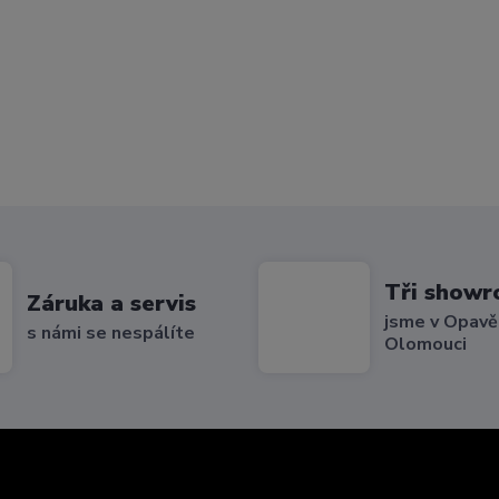
Tři show
Záruka a servis
jsme v Opavě,
s námi se nespálíte
Olomouci