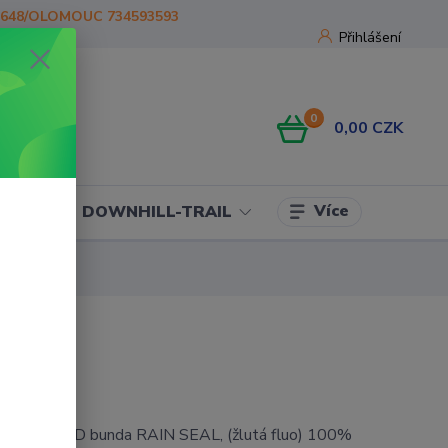
1648/OLOMOUC 734593593
Přihlášení
0
0,00 CZK
Více
OJE
DOWNHILL-TRAIL
ka OXFORD bunda RAIN SEAL, (žlutá fluo) 100%