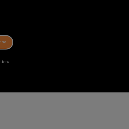
t se
tteru.