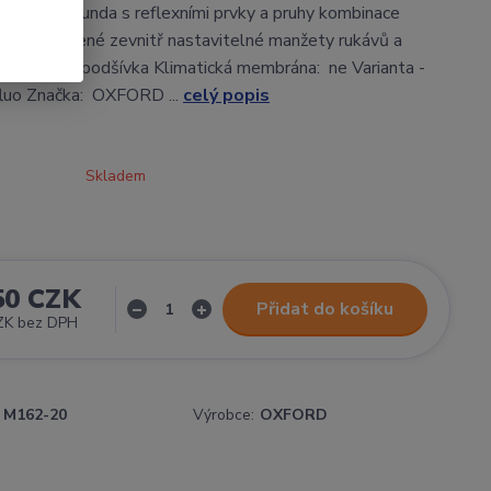
vleková bunda s reflexními prvky a pruhy kombinace
spoje lepené zevnitř nastavitelné manžety rukávů a
 kompletní podšívka Klimatická membrána: ne Varianta -
fluo Značka: OXFORD ...
celý popis
Skladem
50 CZK
Přidat do košíku
ZK
bez DPH
M162-20
Výrobce:
OXFORD