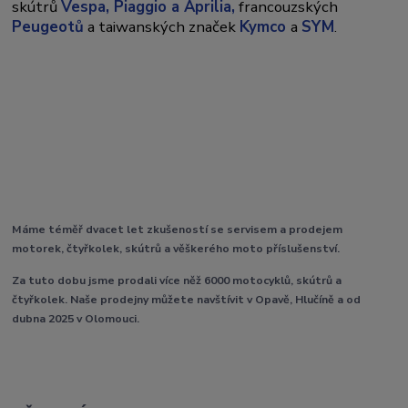
skútrů
Vespa,
Piaggio a Aprilia,
francouzských
Peugeotů
a taiwanských značek
Kymco
a
SYM
.
Máme téměř dvacet let zkušeností se servisem a prodejem
motorek, čtyřkolek, skútrů a věškerého moto příslušenství.
Za tuto dobu jsme prodali více něž 6000 motocyklů, skútrů a
čtyřkolek. Naše prodejny můžete navštívit v Opavě, Hlučíně a od
dubna 2025 v Olomouci.