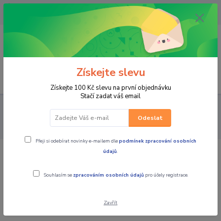
OPAVA 733537099/HLUČÍN
734541648/OLOMOUC 734593593
0
0,00 CZK
Získejte slevu
Menu
Získejte 100 Kč slevu na první objednávku
Stačí zadat váš email
PRO STROJE
NÁHRADNÍ DÍLY MX MOTORKY
ŘETĚZY,
KOLEČKA, ROZETY, MAZÁNÍ
Řetězy
OXFORD - NÝTOVAČKA
Odeslat
Rozpínák/snýtovač rozvodových řetězů (přípravek na řetězy)
Přeji si odebírat novinky e-mailem dle
podmínek zpracování osobních
údajů
.
OXFORD - NÝTOVAČKA
Rozpínák/snýtovač rozvodových řetězů
Souhlasím se
zpracováním osobních údajů
pro účely registrace.
(přípravek na řetězy)
Zavřít