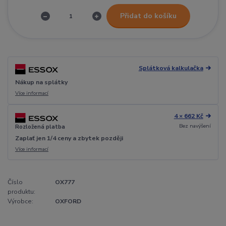
Přidat do košíku
Splátková kalkulačka
Nákup na splátky
Více informací
4 × 662 Kč
Bez navýšení
Rozložená platba
Zaplať jen 1/4 ceny a zbytek později
Více informací
Číslo
OX777
produktu:
Výrobce:
OXFORD