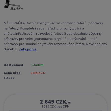
NÝTOVAČKA Rozpínák/snýtovač rozvodových řetězů (přípravek
na řetězy) Kompletní sada nářadí pro roznýtování a
snýtování/zalisování rozvodové řetězu.Sada obsahuje všechny
přípravky pro velmi jednoduché a rychlé roznýtování, a také
přípravky pro snadné snýtování rozvodového řetězu.Nově spojený
článek ř...
celý popis
Dostupnost
Skladem
Cena před
2 890 CZK
slevou
2 649 CZK
/
ks
2 189 CZK
bez DPH