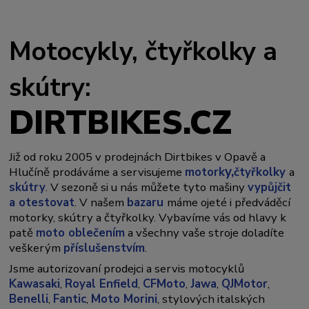
Motocykly, čtyřkolky a
skútry:
DIRTBIKES.CZ
Již od roku 2005 v prodejnách Dirtbikes v Opavě a
y,
Hlučíně prodáváme a servisujeme
motork
čtyřkolky
a
skútry
. V sezoně si u nás můžete tyto mašiny
vypůjčit
a otestovat
. V našem
bazaru
máme ojeté i předváděcí
motorky, skútry a čtyřkolky. Vybavíme vás od hlavy k
patě
moto oblečením
a všechny vaše stroje doladíte
veškerým
příslušenstvím
.
Jsme autorizovaní prodejci a servis motocyklů
Kawasaki
,
Royal Enfield
,
CFMoto
,
Jawa
,
QJMotor
,
Benelli
,
Fantic
,
Moto Morini
, stylových italských