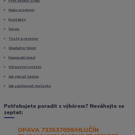
Proč koupit u nás
Naše prodejny
Kontakty
Servis
Testy a recenze
Gladiator hned
Kawasaki hned
Věrnostní systém
Jak vybrat helmu
Jak zazimovat motorku
Potřebujete poradit s výběrem? Neváhejte se
zeptat:
OPAVA 733537099/HLUČÍN