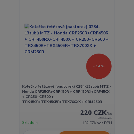
- 14 %
Kolečko řetězové (pastorek) 0284-13zubů MTZ -
Honda CRF250R+CRF450R + CRF450RX+CRF450X
+ CR250+CR500 +
TRX450R+TRX450ER+TRX700XX + CRM250R
220 CZK
/
ks
255 CZK
Skladem
182 CZK
bez DPH