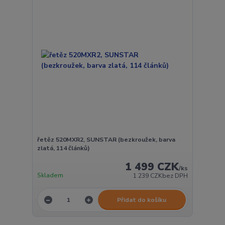
řetěz 520MXR2, SUNSTAR (bezkroužek, barva
zlatá, 114 článků)
1 499 CZK
/
ks
Skladem
1 239 CZK
bez DPH
Přidat do košíku