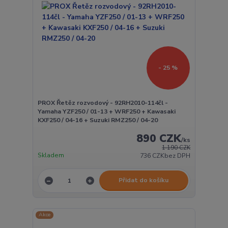
- 25 %
PROX Řetěz rozvodový - 92RH2010-114čl -
Yamaha YZF250 / 01-13 + WRF250 + Kawasaki
KXF250 / 04-16 + Suzuki RMZ250 / 04-20
890 CZK
/
ks
1 190 CZK
Skladem
736 CZK
bez DPH
Přidat do košíku
Akce