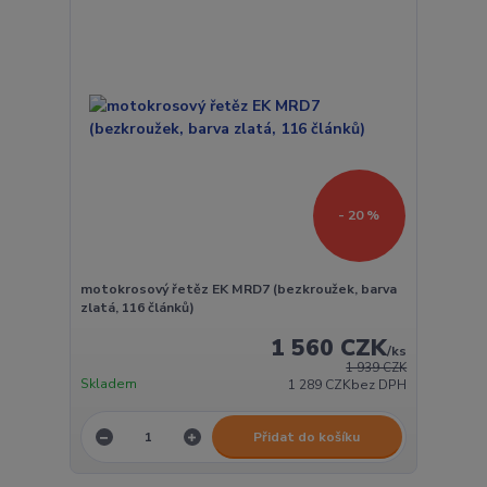
- 20 %
motokrosový řetěz EK MRD7 (bezkroužek, barva
zlatá, 116 článků)
1 560 CZK
/
ks
1 939 CZK
Skladem
1 289 CZK
bez DPH
Přidat do košíku