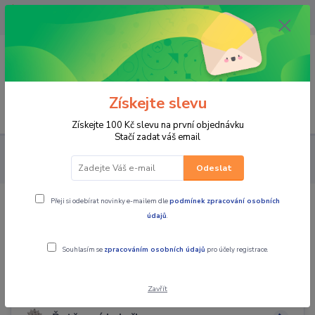
OPAVA 733537099/HLUČÍN
734541648/OLOMOUC 734593593
0
0,00 CZK
Získejte slevu
Menu
Získejte 100 Kč slevu na první objednávku
Stačí zadat váš email
PRO STROJE
NÁHRADNÍ DÍLY MX MOTORKY
ŘETĚZY,
KOLEČKA, ROZETY, MAZÁNÍ
Odeslat
Přeji si odebírat novinky e-mailem dle
podmínek zpracování osobních
ŘETĚZY, KOLEČKA, ROZETY, MAZÁNÍ
údajů
.
Souhlasím se
zpracováním osobních údajů
pro účely registrace.
Rozety
Zavřít