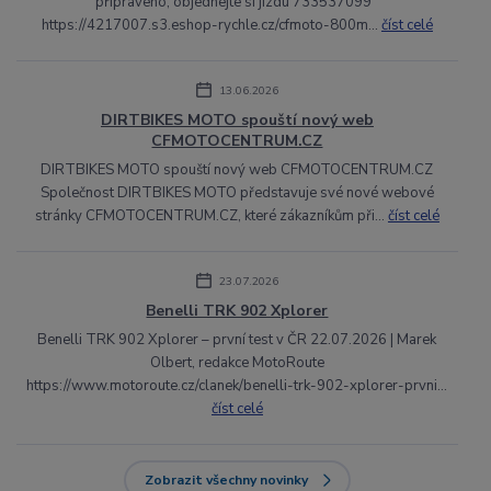
připraveno, objednejte si jízdu 733537099
https://4217007.s3.eshop-rychle.cz/cfmoto-800m...
číst celé
13.06.2026
DIRTBIKES MOTO spouští nový web
CFMOTOCENTRUM.CZ
DIRTBIKES MOTO spouští nový web CFMOTOCENTRUM.CZ
Společnost DIRTBIKES MOTO představuje své nové webové
stránky CFMOTOCENTRUM.CZ, které zákazníkům při...
číst celé
23.07.2026
Benelli TRK 902 Xplorer
Benelli TRK 902 Xplorer – první test v ČR 22.07.2026 | Marek
Olbert, redakce MotoRoute
https://www.motoroute.cz/clanek/benelli-trk-902-xplorer-prvni...
číst celé
Zobrazit všechny novinky