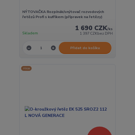
NÝTOVAČKA Rozpínák/snýtovač rozvodových
řetězů Profi s kufříkem (přípravek na řetězy)
1 690 CZK
/
ks
Skladem
1 397 CZK
bez DPH
Přidat do košíku
Akce