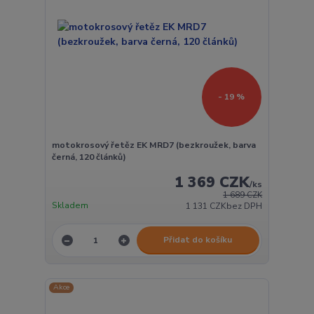
- 19 %
motokrosový řetěz EK MRD7 (bezkroužek, barva
černá, 120 článků)
1 369 CZK
/
ks
1 689 CZK
Skladem
1 131 CZK
bez DPH
Přidat do košíku
Akce