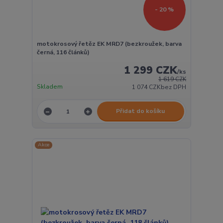
- 20 %
motokrosový řetěz EK MRD7 (bezkroužek, barva
černá, 116 článků)
1 299 CZK
/
ks
1 619 CZK
Skladem
1 074 CZK
bez DPH
Přidat do košíku
Akce