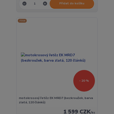
Přidat do košíku
Akce
- 20 %
motokrosový řetěz EK MRD7 (bezkroužek, barva
zlatá, 120 článků)
1 599 CZK
/
ks