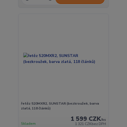
řetěz 520MXR2, SUNSTAR (bezkroužek, barva
zlatá, 118 článků)
1 599 CZK
/
ks
Skladem
1 321 CZK
bez DPH