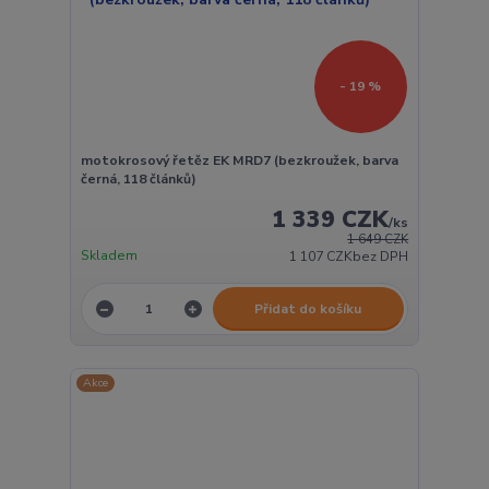
- 19 %
motokrosový řetěz EK MRD7 (bezkroužek, barva
černá, 118 článků)
1 339 CZK
/
ks
1 649 CZK
Skladem
1 107 CZK
bez DPH
Přidat do košíku
Akce