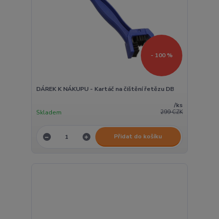
- 100 %
DÁREK K NÁKUPU - Kartáč na čištění řetězu DB
/
ks
Skladem
299 CZK
Přidat do košíku