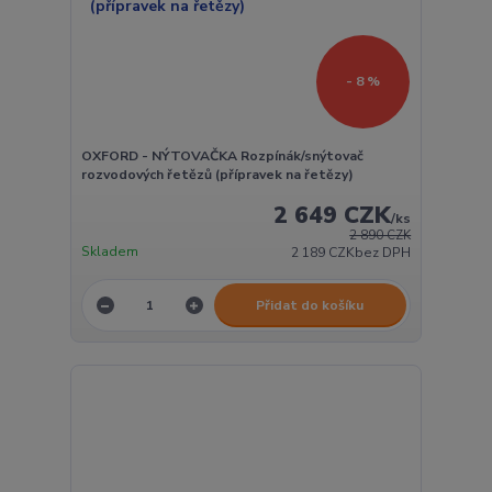
- 8 %
OXFORD - NÝTOVAČKA Rozpínák/snýtovač
rozvodových řetězů (přípravek na řetězy)
2 649 CZK
/
ks
2 890 CZK
Skladem
2 189 CZK
bez DPH
Přidat do košíku