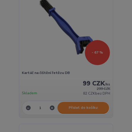
- 67 %
Kartáč na čištění řetězu DB
99 CZK
/
ks
299 CZK
Skladem
82 CZK
bez DPH
Přidat do košíku