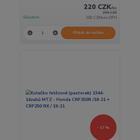
220 CZK
/
ks
255 CZK
Skladem
182 CZK
bez DPH
Přidat do košíku
- 17 %