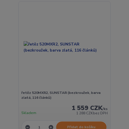
řetěz 520MXR2, SUNSTAR (bezkroužek, barva
zlatá, 116 článků)
1 559 CZK
/
ks
Skladem
1 288 CZK
bez DPH
Přidat do košíku