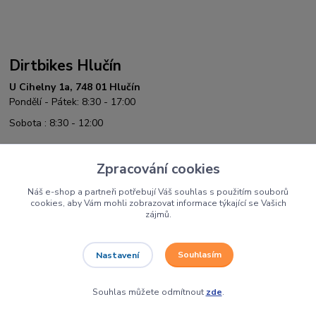
Dirtbikes Hlučín
U Cihelny 1a, 748 01 Hlučín
Pondělí - Pátek: 8:30 - 17:00
Sobota : 8:30 - 12:00
NOVĚ OTEVÍRÁME POBOČKU V OLOMOUCI
Zpracování cookies
na známé adrese - Motocentrum Olomouc
Náš e-shop a partneři potřebují Váš souhlas s použitím souborů
cookies, aby Vám mohli zobrazovat informace týkající se Vašich
zájmů.
Souhlasím
Nastavení
Souhlas můžete odmítnout
zde
.