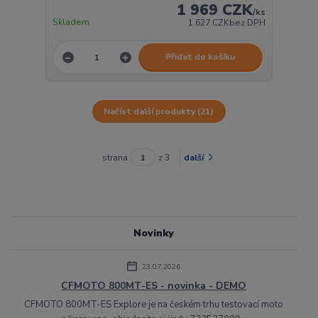
1 969 CZK
/
ks
Skladem
1 627 CZK
bez DPH
Přidat do košíku
Načíst další produkty (21)
strana
z 3
další
Novinky
23.07.2026
CFMOTO 800MT-ES - novinka - DEMO
CFMOTO 800MT-ES Explore je na českém trhu testovací moto