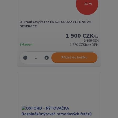
- 21 %
O-kroužkový řetěz EK 525 SROZ2 112 L NOVÁ
GENERACE
1 900 CZK
/
ks
2 399 CZK
Skladem
1 570 CZK
bez DPH
Přidat do košíku