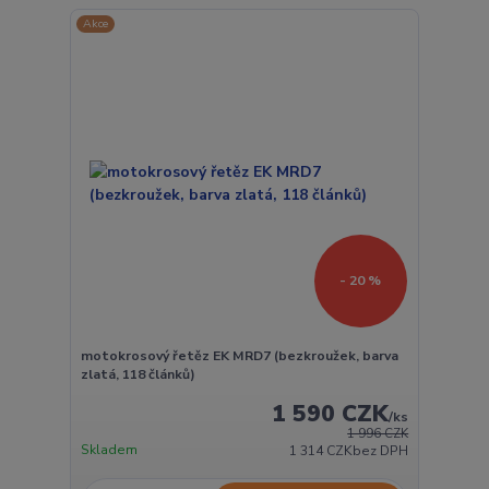
Akce
- 20 %
motokrosový řetěz EK MRD7 (bezkroužek, barva
zlatá, 118 článků)
1 590 CZK
/
ks
1 996 CZK
Skladem
1 314 CZK
bez DPH