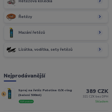
Řetězová kolečka
Řetězy
Mazání řetězů
Lízátka, vodítka, sety řetězů
Nejprodávanější
389 CZK
Sprej na řetěz Putoline O/X-ring
1.
(balení 500ml)
321 CZK bez DPH
Skladem
TOP produkt