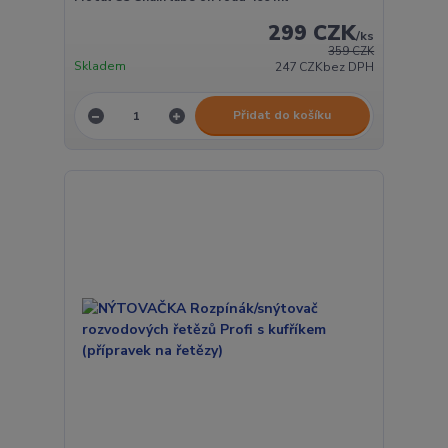
299 CZK
/
ks
359 CZK
Skladem
247 CZK
bez DPH
Přidat do košíku