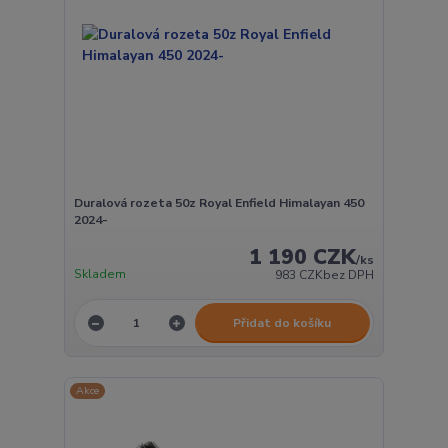
Duralová rozeta 50z Royal Enfield Himalayan 450
2024-
1 190 CZK
/
ks
Skladem
983 CZK
bez DPH
Přidat do košíku
Akce