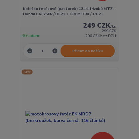
Kolečko řetězové (pastorek) 1344-14zubů MTZ -
Honda CRF250R /18-21 + CRF250 RX / 19-21
249 CZK
/
ks
299 CZK
Skladem
206 CZK
bez DPH
Přidat do košíku
Akce