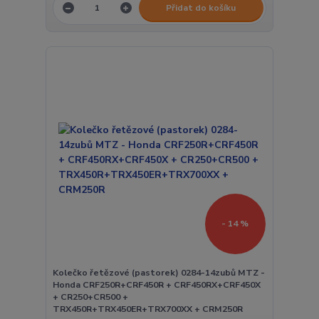
Přidat do košíku
- 14 %
Kolečko řetězové (pastorek) 0284-14zubů MTZ -
Honda CRF250R+CRF450R + CRF450RX+CRF450X
+ CR250+CR500 +
TRX450R+TRX450ER+TRX700XX + CRM250R