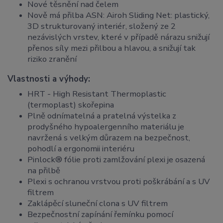
Nové těsnění nad čelem
Nově má přilba ASN: Airoh Sliding Net: plastický,
3D strukturovaný interiér, složený ze 2
nezávislých vrstev, které v případě nárazu snižují
přenos síly mezi přilbou a hlavou, a snižují tak
riziko zranění
Vlastnosti a výhody:
HRT - High Resistant Thermoplastic
(termoplast) skořepina
Plně odnímatelná a pratelná výstelka z
prodyšného hypoalergenního materiálu je
navržená s velkým důrazem na bezpečnost,
pohodlí a ergonomii interiéru
Pinlock® fólie proti zamlžování plexi je osazená
na přilbě
Plexi s ochranou vrstvou proti poškrábání a s UV
filtrem
Zaklápěcí sluneční clona s UV filtrem
Bezpečnostní zapínání řemínku pomocí