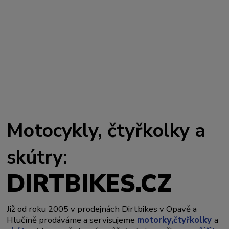
Motocykly, čtyřkolky a
skútry:
DIRTBIKES.CZ
Již od roku 2005 v prodejnách Dirtbikes v Opavě a
y,
Hlučíně prodáváme a servisujeme
motork
čtyřkolky
a