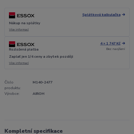
Splátková kalkulačka
Nákup na splátky
Více informací
4 × 1 747 Kč
Bez navýšení
Rozložená platba
Zaplať jen 1/4 ceny a zbytek později
Více informací
Číslo
M140-2477
produktu:
Výrobce:
AIROH
Kompletní specifikace