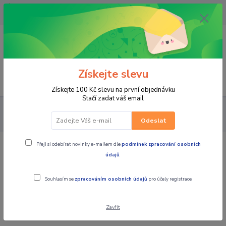
OPAVA 733537099/HLUČÍN
734541648/OLOMOUC 734593593
0
0,00 CZK
Získejte slevu
Menu
Získejte 100 Kč slevu na první objednávku
Stačí zadat váš email
PRO JEZDCE
HELMY
VÝKLOPNÉ/PŘEKLOPNÉ
AIROH
Překlopná moto přilba MATHISSE 2 Genius oranžová matná
Odeslat
Přeji si odebírat novinky e-mailem dle
podmínek zpracování osobních
AIROH Překlopná moto
údajů
.
přilba MATHISSE 2 Genius oranžová
Souhlasím se
zpracováním osobních údajů
pro účely registrace.
matná
Akce
Zavřít