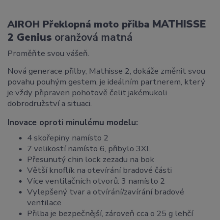
MATHISSE
AIROH Překlopná moto přilba
2 Genius
oranžová matná
Proměňte svou vášeň.
Nová generace přilby, Mathisse 2, dokáže změnit svou
povahu pouhým gestem, je ideálním partnerem, který
je vždy připraven pohotově čelit jakémukoli
dobrodružství a situaci.
Inovace oproti minulému modelu:
4 skořepiny namísto 2
7 velikostí namísto 6, přibylo 3XL
Přesunutý chin lock zezadu na bok
Větší knoflík na otevírání bradové části
Více ventilačních otvorů: 3 namísto 2
Vylepšený tvar a otvírání/zavírání bradové
ventilace
Přilba je bezpečnější, zároveň cca o 25 g lehčí