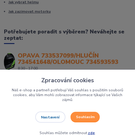
Jak vybrat helmu
Jak zazimovat motorku
Potřebujete poradit s výběrem? Neváhejte se
zeptat:
OPAVA 733537099/HLUČÍN
734541648/OLOMOUC 734593593
8:30 - 17:00
Zpracování cookies
Náš e-shop a partneři potřebují Váš souhlas s použitím souborů
cookies, aby Vám mohli zobrazovat informace týkající se Vašich
zájmů.
Souhlasím
Nastavení
Největší prodejce motorek, čtyřkolek a skútrů na Severní Moravě to je
Dirtbikes.cz
Grafika:
Poradnyweb.cz
Souhlas můžete odmítnout
zde
.
Vytvořeno na
Eshop-rychle.cz