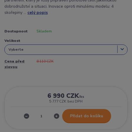
partnerem, který je vždy připraven pohotově čelit jakémukoli
dobrodružství a situaci. Inovace oproti minulému modelu: 4
skořepiny ...
celý popis
Dostupnost
Skladem
Velikost
Cena před
8 110 CZK
slevou
6 990 CZK
/
ks
5 777 CZK
bez DPH
Přidat do košíku