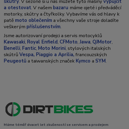
skútry
. V sezoně si u nás můžete tyto mašiny
vypůjčit
a otestovat
. V našem
bazaru
máme ojeté i předváděcí
motorky, skútry a čtyřkolky. Vybavíme vás od hlavy k
patě
moto oblečením
a všechny vaše stroje doladíte
veškerým
příslušenstvím
.
Jsme autorizovaní prodejci a servis motocyklů
Kawasaki
,
Royal Enfield
,
CFMoto
,
Jawa
,
QJMotor
,
Benelli
,
Fantic
,
Moto Morini
, stylových italských
skútrů
Vespa,
Piaggio a Aprilia,
francouzských
Peugeotů
a taiwanských značek
Kymco
a
SYM
.
Máme téměř dvacet let zkušeností se servisem a prodejem