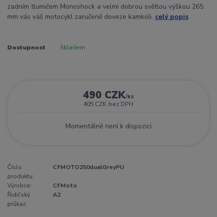
zadním tlumičem Monoshock a velmi dobrou světlou výškou 265
mm vás váš motocykl zaručeně doveze kamkoli.
celý popis
Dostupnost
Skladem
490 CZK
/
ks
405 CZK
bez DPH
Momentálně není k dispozici
Číslo
CFMOTO250dualGreyPU
produktu:
Výrobce:
CFMoto
Řidičský
A2
průkaz: