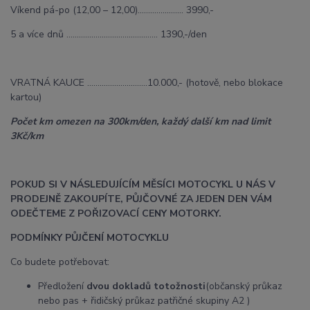
Víkend pá-po (12,00 – 12,00)………….......... 3990,-
5 a více dnů …………………………………….. 1390,-/den
VRATNÁ KAUCE ………………….…….10.000,- (hotově, nebo blokace
kartou)
Počet km omezen na 300km/den, každý další km nad limit
3Kč/km
POKUD SI V NÁSLEDUJÍCÍM MĚSÍCI MOTOCYKL U NÁS V
PRODEJNĚ ZAKOUPÍTE, PŮJČOVNÉ ZA JEDEN DEN VÁM
ODEČTEME Z POŘIZOVACÍ CENY MOTORKY.
PODMÍNKY PŮJČENÍ MOTOCYKLU
Co budete potřebovat:
Předložení
dvou dokladů totožnosti
(občanský průkaz
nebo pas + řidičský průkaz patřičné skupiny A2 )