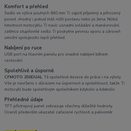
Komfort a přehled
Sedlo ve výšce pouhých 840 mm Ti zajistí příjemný a přirozený
posed, vhodný i pokud máš nižší postavu nebo jsi žena. Nízká
hmotnost motocyklu Ti navíc usnadní ovládání a manévrování,
zatímco stupňovité sedlo Ti poskytne pevnou oporu a zároveň
umožní spolujezdci lepší přehled.
Nabíjení po ruce
USB port na hlavním panelu pro snadné nabíjení během
cestování.
Spolehlivě
a úsporně
CFMOTO 250DUAL
Tě spolehlivě doveze do práce i na výlety.
Vše je navrženo s důrazem na úspornost a spolehlivost, takže Ti
motocykl bude spolehlivým společníkem kdykoliv a kdekoliv.
Přehledné údaje
TFT přístrojový panel zobrazuje všechny důležité hodnoty.
Oceníš především ukazatel zařazené rychlosti a palivoměr.