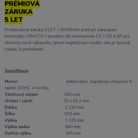
PRÉMIOVÁ
ZÁRUKA
5 LET
Prodloužená záruka 5 LET / 40.000 km platí při zakoupení
motocyklu CFMOTO v prodejní síti Journeyman CZ v ČR a SR pro
všechny nové zákazníky (první majitel) bez rozdílu zda je fyzická
osoba, či podnikatel.
Specifikace
Motor
Jednoválec, kapalinou chlazený 4-
taktní, DOHC, 4 ventily
Zdvihový objem
249 ccm
Vrtání / zdvih
72 x 61,2 mm
Délka
2 120 mm
Šířka
910 mm
Výška
1 225 mm
Výška sedla
840 mm
Světlá výška
245 mm