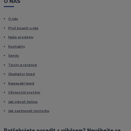
O NÁS
O nás
Proč koupit u nás
Naše prodejny
Kontakty
Servis
Testy a recenze
Gladiator hned
Kawasaki hned
Věrnostní systém
Jak vybrat helmu
Jak zazimovat motorku
Potřebujete poradit s výběrem? Neváhejte se