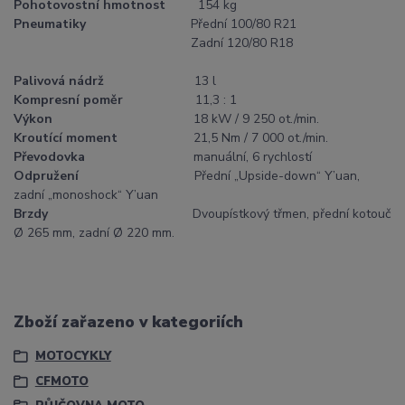
Pohotovostní hmotnost
154 kg
Pneumatiky
Přední 100/80 R21
Zadní 120/80 R18
Palivová nádrž
13 l
Kompresní poměr
11,3 : 1
Výkon
18 kW / 9 250 ot./min.
Kroutící moment
21,5 Nm / 7 000 ot./min.
Převodovka
manuální, 6 rychlostí
Odpružení
Přední „Upside-down“ Y’uan,
zadní „monoshock“ Y’uan
Brzdy
Dvoupístkový třmen, přední kotouč
Ø 265 mm, zadní Ø 220 mm.
Zboží zařazeno v kategoriích
MOTOCYKLY
CFMOTO