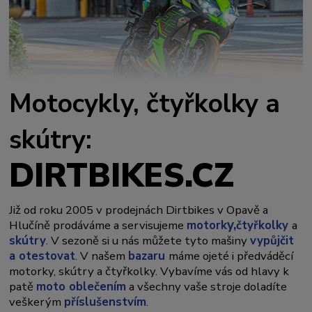
Motocykly, čtyřkolky a
skútry:
DIRTBIKES.CZ
Již od roku 2005 v prodejnách Dirtbikes v Opavě a
y,
Hlučíně prodáváme a servisujeme
motork
čtyřkolky
a
skútry
. V sezoně si u nás můžete tyto mašiny
vypůjčit
a otestovat
. V našem
bazaru
máme ojeté i předváděcí
motorky, skútry a čtyřkolky. Vybavíme vás od hlavy k
patě
moto oblečením
a všechny vaše stroje doladíte
veškerým
příslušenstvím
.