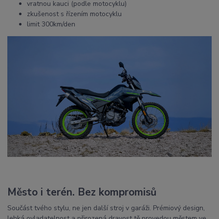
vratnou kauci (podle motocyklu)
zkušenost s řízením motocyklu
limit 300km/den
Město i terén. Bez kompromisů
Součást tvého stylu, ne jen další stroj v garáži. Prémiový design,
lehká ovladatelnost a přirozená dravost tě provedou městem ve