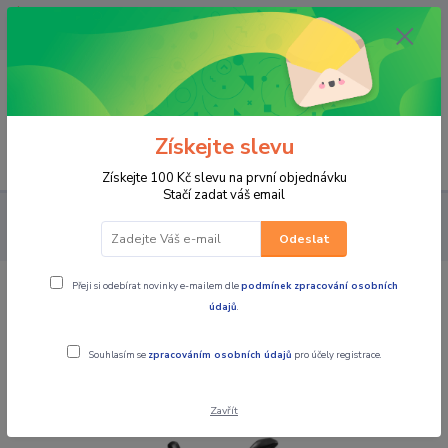
OPAVA 733537099/HLUČÍN
734541648/OLOMOUC 734593593
0
0,00 CZK
Získejte slevu
Menu
Získejte 100 Kč slevu na první objednávku
Stačí zadat váš email
MOTOCYKLY
PŮJČOVNA MOTO
CFMOTO 250 Dual Tundra
Grey - půjčovna Hlučín
Odeslat
Přeji si odebírat novinky e-mailem dle
podmínek zpracování osobních
CFMOTO 250 Dual Tundra Grey -
údajů
.
půjčovna Hlučín
Souhlasím se
zpracováním osobních údajů
pro účely registrace.
Novinka
Zavřít