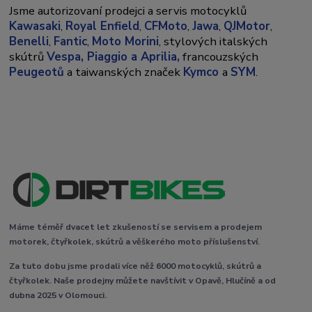
Jsme autorizovaní prodejci a servis motocyklů
Kawasaki
,
Royal Enfield
,
CFMoto
,
Jawa
,
QJMotor
,
Benelli
,
Fantic
,
Moto Morini
, stylových italských
skútrů
Vespa,
Piaggio a Aprilia,
francouzských
Peugeotů
a taiwanských značek
Kymco
a
SYM
.
Máme téměř dvacet let zkušeností se servisem a prodejem
motorek, čtyřkolek, skútrů a věškerého moto příslušenství.
Za tuto dobu jsme prodali více něž 6000 motocyklů, skútrů a
čtyřkolek. Naše prodejny můžete navštívit v Opavě, Hlučíně a od
dubna 2025 v Olomouci.