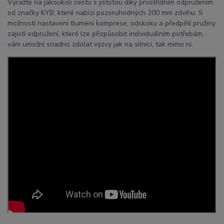
Vyražte na jakoukoli cestu s jistotou díky prvotřídním odpružením
od značky KYB, které nabízí pozoruhodných 200 mm zdvihu. S
možností nastavení tlumení komprese, odskoku a předpětí pružiny
zajistí odpružení, které lze přizpůsobit individuálním potřebám,
vám umožní snadno zdolat výzvy jak na silnici, tak mimo ni.