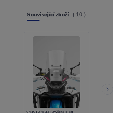
Související zboží
10
CFMOTO 450MT Zvýšené plexi
CFMOTO 450MT