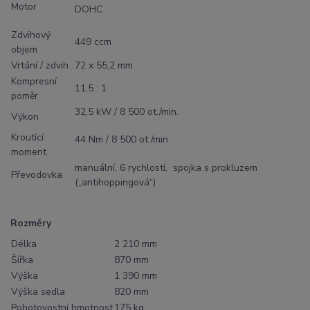
Motor
DOHC
Zdvihový
449 ccm
objem
Vrtání / zdvih
72 x 55,2 mm
Kompresní
11,5 : 1
poměr
32,5 kW / 8 500 ot./min.
Výkon
Kroutící
44 Nm / 8 500 ot./min.
moment
manuální, 6 rychlostí, spojka s prokluzem
Převodovka
(„antihoppingová“)
Rozměry
Délka
2 210 mm
Šířka
870 mm
Výška
1 390 mm
Výška sedla
820 mm
Pohotovostní hmotnost
175 kg