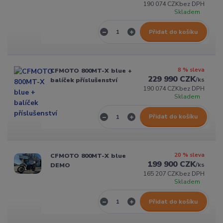
190 074 CZK
bez DPH
Skladem
Přidat do košíku
8 % sleva
CFMOTO 800MT-X blue +
229 990 CZK
/
ks
balíček příslušenství
190 074 CZK
bez DPH
Skladem
Přidat do košíku
20 % sleva
CFMOTO 800MT-X blue
199 900 CZK
/
ks
DEMO
165 207 CZK
bez DPH
Skladem
Přidat do košíku