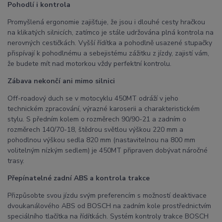
Pohodlí i kontrola
Promyšlená ergonomie zajišťuje, že jsou i dlouhé cesty hračkou
na klikatých silnicích, zatímco je stále udržována plná kontrola na
nerovných cestičkách. Vyšší řídítka a pohodlně usazené stupačky
přispívají k pohodlnému a sebejistému zážitku z jízdy, zajistí vám,
že budete mít nad motorkou vždy perfektní kontrolu.
Zábava nekončí ani mimo silnici
Off-roadový duch se v motocyklu 450MT odráží v jeho
technickém zpracování, výrazné karoserii a charakteristickém
stylu. S předním kolem o rozměrech 90/90-21 a zadním o
rozměrech 140/70-18, štědrou světlou výškou 220 mm a
pohodlnou výškou sedla 820 mm (nastavitelnou na 800 mm
volitelným nízkým sedlem) je 450MT připraven dobývat náročné
trasy.
Přepínatelné zadní ABS a kontrola trakce
Přizpůsobte svou jízdu svým preferencím s možností deaktivace
dvoukanálového ABS od BOSCH na zadním kole prostřednictvím
speciálního tlačítka na řídítkách. Systém kontroly trakce BOSCH