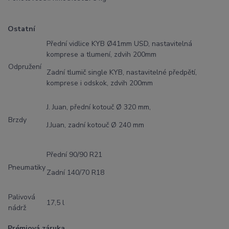
Ostatní
Přední vidlice KYB Ø41mm USD, nastavitelná
komprese a tlumení, zdvih 200mm
Odpružení
Zadní tlumič single KYB, nastavitelné předpětí,
komprese i odskok, zdvih 200mm
J. Juan, přední kotouč Ø 320 mm,
Brzdy
J.Juan, zadní kotouč Ø 240 mm
Přední 90/90 R21
Pneumatiky
Zadní 140/70 R18
Palivová
17,5 l
nádrž
Prémiová záruka