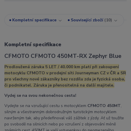
Kompletní specifikace
Související zboží
10
Kompletní specifikace
CFMOTO CFMOTO 450MT-RX Zephyr Blue
Prodloužená záruka 5 LET / 40.000 km platí při zakoupení
motocyklu CFMOTO v prodejní síti Journeyman CZ v ČR a SR
pro všechny nové zákazníky bez rozdílu zda je fyzická osoba,
či podnikatel. Záruka je přenositelná na další majitele.
Vydej se na svou nekonečnou cestu!
Vydejte se na vzrušující cestu s motocyklem
CFMOTO 450MT
,
silným a všestranným dobrodružným turistickým motocyklem
navrženým tak, aby předefinoval váš zážitek z jízdy. Ať už toužíte
po svobodě na silnicích nebo po vzrušení z objevování méně
známých cest, 450MT je vaší vstupenkou do neomezeného