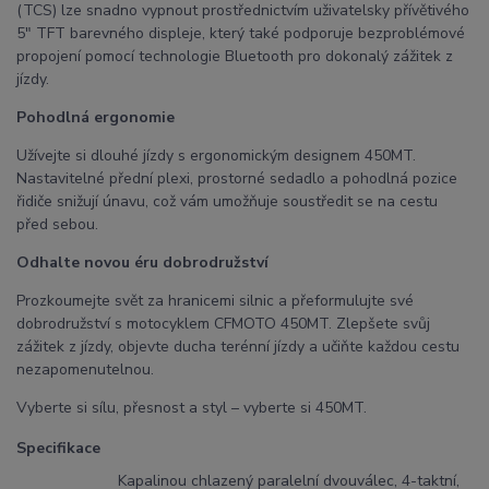
(TCS) lze snadno vypnout prostřednictvím uživatelsky přívětivého
5" TFT barevného displeje, který také podporuje bezproblémové
propojení pomocí technologie Bluetooth pro dokonalý zážitek z
jízdy.
Pohodlná ergonomie
Užívejte si dlouhé jízdy s ergonomickým designem 450MT.
Nastavitelné přední plexi, prostorné sedadlo a pohodlná pozice
řidiče snižují únavu, což vám umožňuje soustředit se na cestu
před sebou.
Odhalte novou éru dobrodružství
Prozkoumejte svět za hranicemi silnic a přeformulujte své
dobrodružství s motocyklem CFMOTO 450MT. Zlepšete svůj
zážitek z jízdy, objevte ducha terénní jízdy a učiňte každou cestu
nezapomenutelnou.
Vyberte si sílu, přesnost a styl – vyberte si 450MT.
Specifikace
Kapalinou chlazený paralelní dvouválec, 4-taktní,