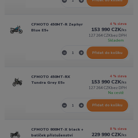
Přidat do košíku
4 % sleva
CFMOTO 450MT-R Zephyr
153 990 CZK
/
ks
Blue E5+
127 264 CZK
bez DPH
Skladem
Přidat do košíku
4 % sleva
CFMOTO 450MT-RX
153 990 CZK
/
ks
Tundra Grey E5+
127 264 CZK
bez DPH
Na cestě
Přidat do košíku
8 % sleva
CFMOTO 800MT-X black +
229 990 CZK
/
ks
balíček příslušenství