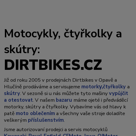
Motocykly, čtyřkolky a
skútry:
DIRTBIKES.CZ
Již od roku 2005 v prodejnách Dirtbikes v Opavě a
y,
Hlučíně prodáváme a servisujeme
motork
čtyřkolky
a
skútry
. V sezoně si u nás můžete tyto mašiny
vypůjčit
a otestovat
. V našem
bazaru
máme ojeté i předváděcí
motorky, skútry a čtyřkolky. Vybavíme vás od hlavy k
patě
moto oblečením
a všechny vaše stroje doladíte
veškerým
příslušenstvím
.
Jsme autorizovaní prodejci a servis motocyklů