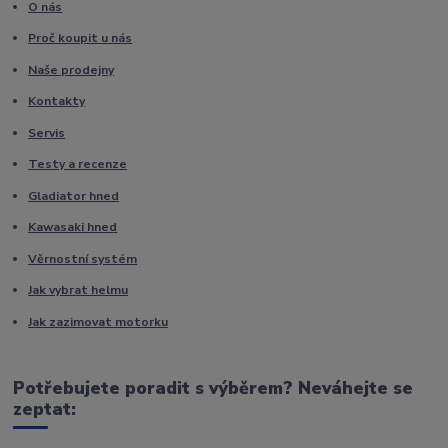
O nás
Proč koupit u nás
Naše prodejny
Kontakty
Servis
Testy a recenze
Gladiator hned
Kawasaki hned
Věrnostní systém
Jak vybrat helmu
Jak zazimovat motorku
Potřebujete poradit s výběrem? Neváhejte se
zeptat: