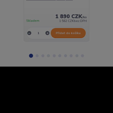
brzdové kapal
1 890 CZK
/
ks
Skladem
Skladem
1 562 CZK
bez DPH
Přidat do košíku