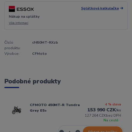
Splátková kalkulačka
Nákup na splátky
Více informací
Číslo
cf450MT-RXzb
produktu:
Výrobce:
CFMoto
Podobné produkty
4 % sleva
CFMOTO 450MT-R Tundra
153 990 CZK
/
ks
Grey E5+
127 264 CZK
bez DPH
Na cestě