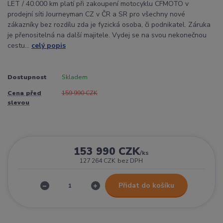
LET / 40.000 km platí při zakoupení motocyklu CFMOTO v
prodejní síti Journeyman CZ v ČR a SR pro všechny nové
zákazníky bez rozdílu zda je fyzická osoba, či podnikatel. Záruka
je přenositelná na další majitele. Vydej se na svou nekonečnou
cestu...
celý popis
Dostupnost
Skladem
Cena před
159 990 CZK
slevou
153 990 CZK
/
ks
127 264 CZK
bez DPH
Přidat do košíku