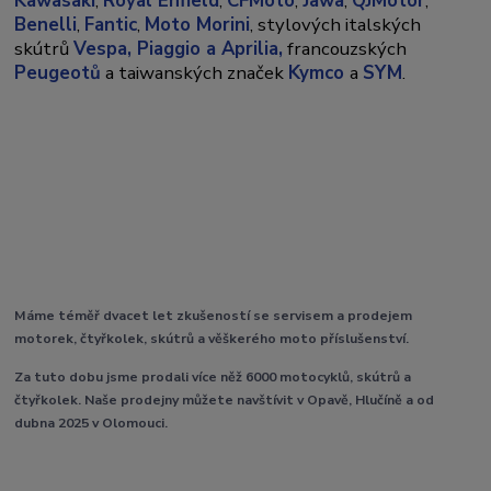
Kawasaki
,
Royal Enfield
,
CFMoto
,
Jawa
,
QJMotor
,
Benelli
,
Fantic
,
Moto Morini
, stylových italských
skútrů
Vespa,
Piaggio a Aprilia,
francouzských
Peugeotů
a taiwanských značek
Kymco
a
SYM
.
Máme téměř dvacet let zkušeností se servisem a prodejem
motorek, čtyřkolek, skútrů a věškerého moto příslušenství.
Za tuto dobu jsme prodali více něž 6000 motocyklů, skútrů a
čtyřkolek. Naše prodejny můžete navštívit v Opavě, Hlučíně a od
dubna 2025 v Olomouci.