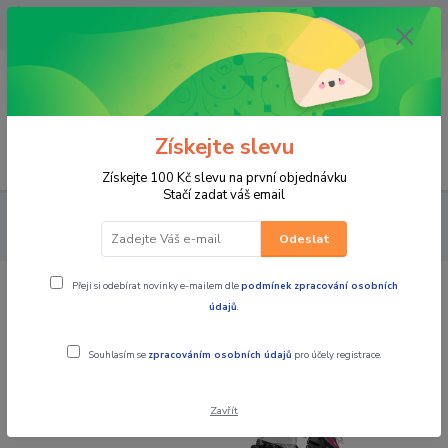
OPAVA 733537099/HLUČÍN
734541648/OLOMOUC 734593593
0
0,00 CZK
Získejte slevu
Menu
Získejte 100 Kč slevu na první objednávku
Stačí zadat váš email
MOTOCYKLY
CFMOTO
Adventure
CFMOTO 450MT-RX
Zephyr Blue E5+
Odeslat
Přeji si odebírat novinky e-mailem dle
podmínek zpracování osobních
CFMOTO 450MT-RX Zephyr Blue E5+
údajů
.
Souhlasím se
zpracováním osobních údajů
pro účely registrace.
Zavřít