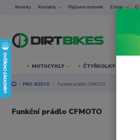
Novinky
Kontakty
Půjčovna motorek
Eshop
O 
MOTOCYKLY
ČTYŘKOLKY (ATV) U
PRO JEZDCE
Funkční prádlo CFMOTO
Funkční prádlo CFMOTO