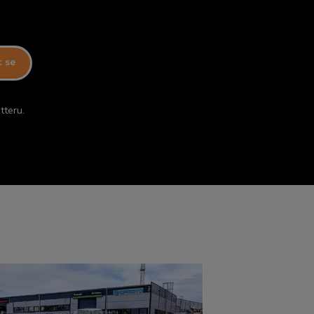
t se
tteru.