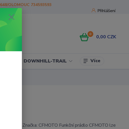
1648/OLOMOUC 734593593
Přihlášení
0
0,00 CZK
Více
OJE
DOWNHILL-TRAIL
lo CFMOTO Značka: CFMOTO Funkční prádlo CFMOTO lze