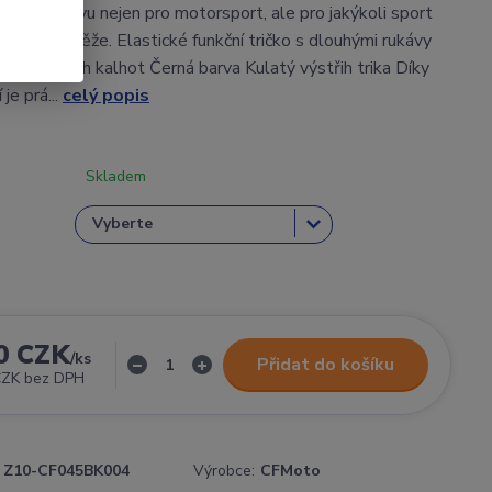
kladní vrstvu nejen pro motorsport, ale pro jakýkoli sport
nzitou zátěže. Elastické funkční tričko s dlouhými rukávy
ch funkčních kalhot Černá barva Kulatý výstřih trika Díky
je prá...
celý popis
Skladem
0 CZK
/
ks
Přidat do košíku
CZK
bez DPH
Z10-CF045BK004
Výrobce:
CFMoto