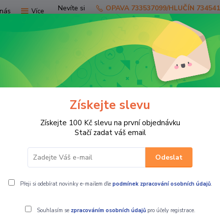
Nevíte si
OPAVA 733537099/HLUČÍN 73454
nás
Více
rady?
Zavolejte.
Hledat
Získejte slevu
TV
SKÚTRY
PRO JEZDCE
PRO STR
Získejte 100 Kč slevu na první objednávku
Stačí zadat váš email
Odeslat
Přeji si odebírat novinky e-mailem dle
podmínek zpracování osobních údajů
.
Souhlasím se
zpracováním osobních údajů
pro účely registrace.
Funkční prád