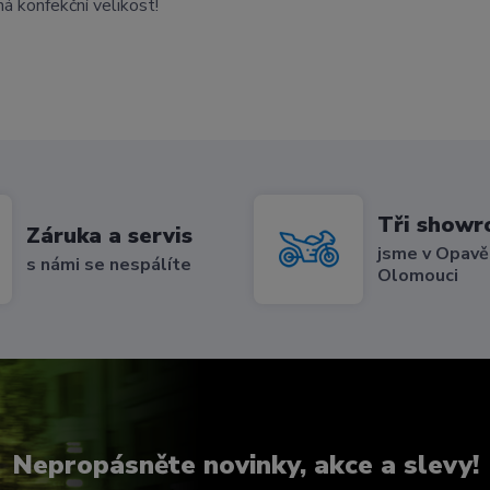
ná konfekční velikost!
Tři show
Záruka a servis
jsme v Opavě,
s námi se nespálíte
Olomouci
Nepropásněte novinky, akce a slevy!