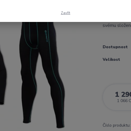
použít jako zá
s vysokou inte
Zavřít
včetně dlouhý
svému složení 
Dostupnost
Velikost
1 29
1 066 
Číslo produktu: