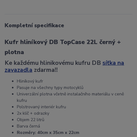
Kompletní specifikace
Kufr hliníkový DB TopCase 22L černý +
plotna
Ke každému hlinikovému kufru DB
síťka na
zavazadla
zdarma!!
Hliníkový kufr
Pasuje na všechny typy motocyklů
Univerzální plotna včetně instalačního materiálu v ceně
kufru
Polstrovaný interiér kufru
2x klíč + odrazky
Objem 22 litrů
Barva černá
Rozměry: 40cm x 35cm x 22cm