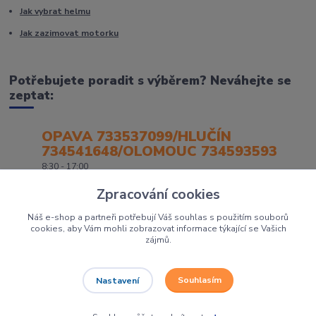
Jak vybrat helmu
Jak zazimovat motorku
Potřebujete poradit s výběrem? Neváhejte se
zeptat:
OPAVA 733537099/HLUČÍN
734541648/OLOMOUC 734593593
8:30 - 17:00
Zpracování cookies
Náš e-shop a partneři potřebují Váš souhlas s použitím souborů
cookies, aby Vám mohli zobrazovat informace týkající se Vašich
zájmů.
Souhlasím
Nastavení
Největší prodejce motorek, čtyřkolek a skútrů na Severní Moravě to je
Dirtbikes.cz
Grafika:
Poradnyweb.cz