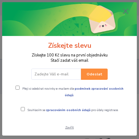
OPAVA 733537099/HLUČÍN
734541648/OLOMOUC 734593593
0
0,00 CZK
Získejte slevu
Menu
Získejte 100 Kč slevu na první objednávku
Stačí zadat váš email
PRO STROJE
MOTO PŘÍSLUŠENSTVÍ
KUFRY / BRAŠNY /
MONTÁŽNÍ SADY / TANKVAKY / VAKY
KUFRY TOP CASE, BRAŠNY
Odeslat
NA MÍSTO SPOLUJEZDCE, OPĚRKY
Kufr hliníkový DB TopCase 22L
černý + plotna + síťka na zavazadla zdarma
Přeji si odebírat novinky e-mailem dle
podmínek zpracování osobních
údajů
.
Kufr hliníkový DB TopCase 22L černý +
Souhlasím se
zpracováním osobních údajů
pro účely registrace.
plotna + síťka na zavazadla zdarma
Zavřít