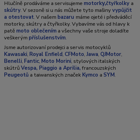
y,
Hlučíně prodáváme a servisujeme
motork
čtyřkolky
a
skútry
. V sezoně si u nás můžete tyto mašiny
vypůjčit
a otestovat
. V našem
bazaru
máme ojeté i předváděcí
motorky, skútry a čtyřkolky. Vybavíme vás od hlavy k
patě
moto oblečením
a všechny vaše stroje doladíte
veškerým
příslušenstvím
.
Jsme autorizovaní prodejci a servis motocyklů
Kawasaki
,
Royal Enfield
,
CFMoto
,
Jawa
,
QJMotor
,
Benelli
,
Fantic
,
Moto Morini
, stylových italských
skútrů
Vespa,
Piaggio a Aprilia,
francouzských
Peugeotů
a taiwanských značek
Kymco
a
SYM
.