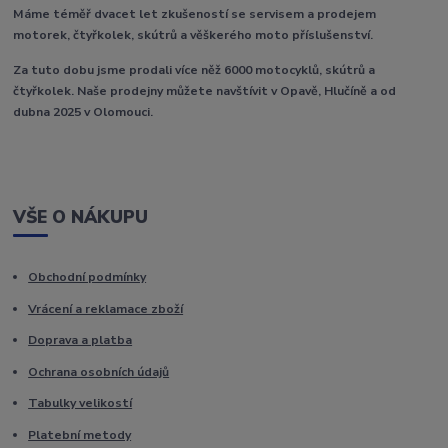
Máme téměř dvacet let zkušeností se servisem a prodejem
motorek, čtyřkolek, skútrů a věškerého moto příslušenství.
Za tuto dobu jsme prodali více něž 6000 motocyklů, skútrů a
čtyřkolek. Naše prodejny můžete navštívit v Opavě, Hlučíně a od
dubna 2025 v Olomouci.
VŠE O NÁKUPU
Obchodní podmínky
Vrácení a reklamace zboží
Doprava a platba
Ochrana osobních údajů
Tabulky velikostí
Platební metody