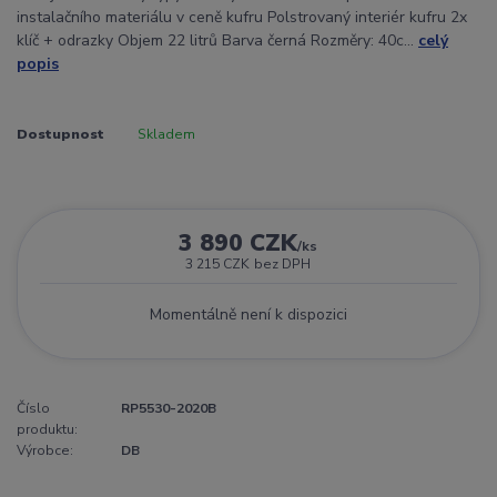
instalačního materiálu v ceně kufru Polstrovaný interiér kufru 2x
klíč + odrazky Objem 22 litrů Barva černá Rozměry: 40c...
celý
popis
Dostupnost
Skladem
3 890 CZK
/
ks
3 215 CZK
bez DPH
Momentálně není k dispozici
Číslo
RP5530-2020B
produktu:
Výrobce:
DB