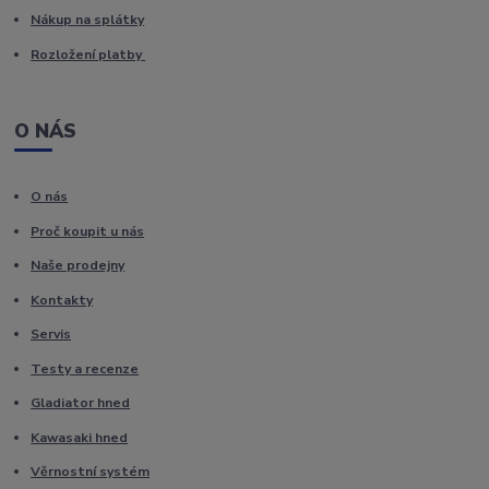
Nákup na splátky
Rozložení platby
O NÁS
O nás
Proč koupit u nás
Naše prodejny
Kontakty
Servis
Testy a recenze
Gladiator hned
Kawasaki hned
Věrnostní systém