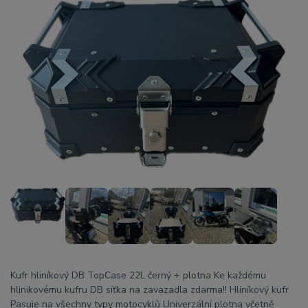
Kufr hliníkový DB TopCase 22L černý + plotna Ke každému
hlinikovému kufru DB síťka na zavazadla zdarma!! Hliníkový kufr
Pasuje na všechny typy motocyklů Univerzální plotna včetně