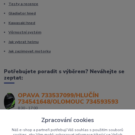
Testy a recenze
Gladiator hned
Kawasaki hned
Věrnostní systém
Jak vybrat helmu
Jak zazimovat motorku
Potřebujete poradit s výběrem? Neváhejte se
zeptat:
OPAVA 733537099/HLUČÍN
734541648/OLOMOUC 734593593
8:30 - 17:00
Zpracování cookies
Náš e-shop a partneři potřebují Váš souhlas s použitím souborů
cookies, aby Vám mohli zobrazovat informace týkající se Vašich