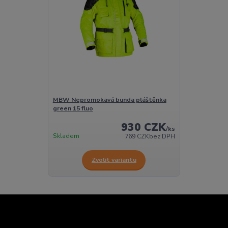
MBW Nepromokavá bunda pláštěnka
green 15 fluo
930 CZK
/
ks
Skladem
769 CZK
bez DPH
Zvolit variantu