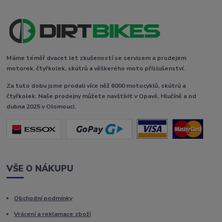
Máme téměř dvacet let zkušeností se servisem a prodejem
motorek, čtyřkolek, skútrů a věškerého moto příslušenství.
Za tuto dobu jsme prodali více něž 6000 motocyklů, skútrů a
čtyřkolek. Naše prodejny můžete navštívit v Opavě, Hlučíně a od
dubna 2025 v Olomouci.
VŠE O NÁKUPU
Obchodní podmínky
Vrácení a reklamace zboží