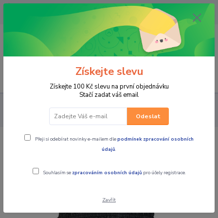
OPAVA 733537099/HLUČÍN
734541648/OLOMOUC 734593593
0
0,00 CZK
Získejte slevu
Menu
Získejte 100 Kč slevu na první objednávku
Stačí zadat váš email
PRO JEZDCE
Do deště - NEPROMOKY
KALHOTY
MBW
Nepromokavé pláštěnkové kalhoty černé
Odeslat
Přeji si odebírat novinky e-mailem dle
podmínek zpracování osobních
MBW Nepromokavé pláštěnkové
údajů
.
kalhoty černé
Souhlasím se
zpracováním osobních údajů
pro účely registrace.
Zavřít