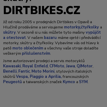
DIRTBIKES.CZ
Již od roku 2005 v prodejnách Dirtbikes v Opavě a
y,
Hlučíně prodáváme a servisujeme
motork
čtyřkolky
a
skútry
. V sezoně si u nás můžete tyto mašiny
vypůjčit
a otestovat
. V našem
bazaru
máme ojeté i předváděcí
motorky, skútry a čtyřkolky. Vybavíme vás od hlavy k
patě
moto oblečením
a všechny vaše stroje doladíte
veškerým
příslušenstvím
.
Jsme autorizovaní prodejci a servis motocyklů
Kawasaki
,
Royal Enfield
,
CFMoto
,
Jawa
,
QJMotor
,
Benelli
,
Fantic
,
Moto Morini
, stylových italských
skútrů
Vespa,
Piaggio a Aprilia,
francouzských
Peugeotů
a taiwanských značek
Kymco
a
SYM
.