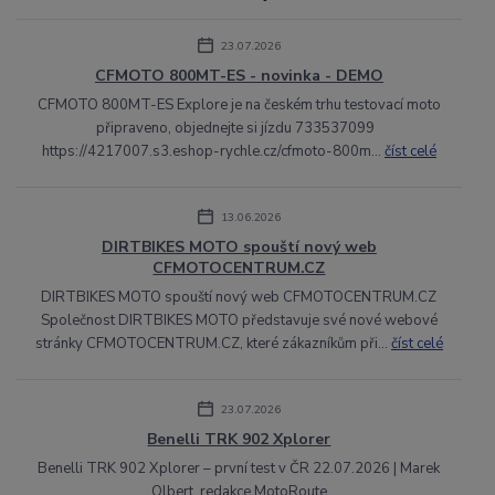
23.07.2026
CFMOTO 800MT-ES - novinka - DEMO
CFMOTO 800MT-ES Explore je na českém trhu testovací moto
připraveno, objednejte si jízdu 733537099
https://4217007.s3.eshop-rychle.cz/cfmoto-800m...
číst celé
13.06.2026
DIRTBIKES MOTO spouští nový web
CFMOTOCENTRUM.CZ
DIRTBIKES MOTO spouští nový web CFMOTOCENTRUM.CZ
Společnost DIRTBIKES MOTO představuje své nové webové
stránky CFMOTOCENTRUM.CZ, které zákazníkům při...
číst celé
23.07.2026
Benelli TRK 902 Xplorer
Benelli TRK 902 Xplorer – první test v ČR 22.07.2026 | Marek
Olbert, redakce MotoRoute