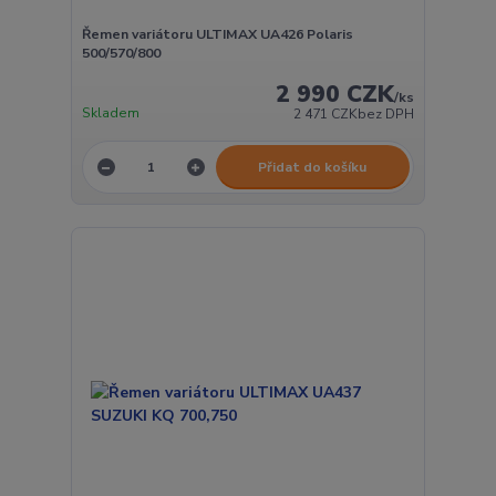
Řemen variátoru ULTIMAX UA426 Polaris
500/570/800
2 990 CZK
/
ks
Skladem
2 471 CZK
bez DPH
Přidat do košíku