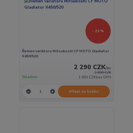
- 23 %
Řemen variátoru Mitsuboshi CF MOTO Gladiator
X450/520
2 290 CZK
/
ks
2 990 CZK
Skladem
1 893 CZK
bez DPH
Přidat do košíku