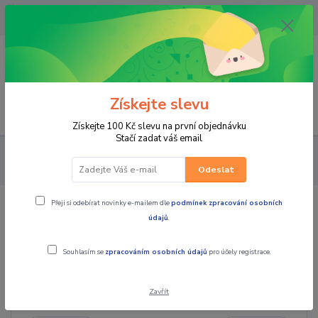
OPAVA 733537099/HLUČÍN
734541648/OLOMOUC 734593593
0
0,00 CZK
Získejte slevu
Menu
Získejte 100 Kč slevu na první objednávku
Stačí zadat váš email
PRO STROJE
NÁHRADNÍ DÍLY ČTYŘKOLKY
Náhradní díly
čtyřkolky ostat.
variátor
Odeslat
Přeji si odebírat novinky e-mailem dle
podmínek zpracování osobních
variátor
údajů
.
Souhlasím se
zpracováním osobních údajů
pro účely registrace.
Cena:
Zavřít