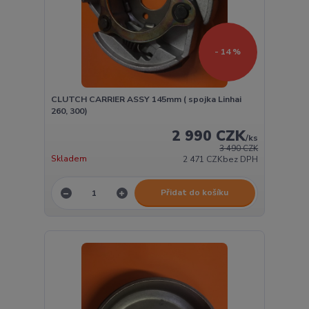
- 14 %
CLUTCH CARRIER ASSY 145mm ( spojka Linhai
260, 300)
2 990 CZK
/
ks
3 490 CZK
Skladem
2 471 CZK
bez DPH
Přidat do košíku