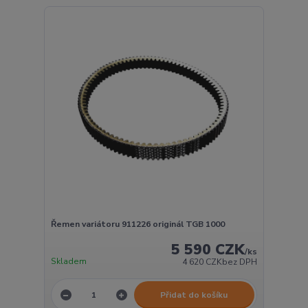
Řemen variátoru 911226 originál TGB 1000
5 590 CZK
/
ks
Skladem
4 620 CZK
bez DPH
Přidat do košíku