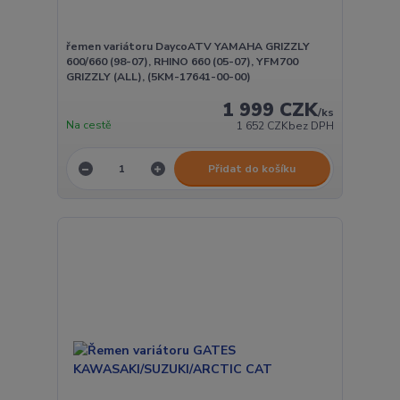
řemen variátoru DaycoATV YAMAHA GRIZZLY
600/660 (98-07), RHINO 660 (05-07), YFM700
GRIZZLY (ALL), (5KM-17641-00-00)
1 999 CZK
/
ks
Na cestě
1 652 CZK
bez DPH
Přidat do košíku