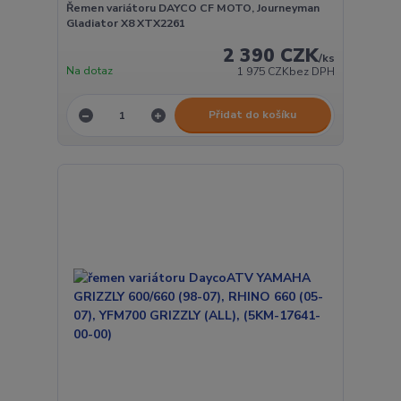
Řemen variátoru DAYCO CF MOTO, Journeyman
Gladiator X8 XTX2261
2 390 CZK
/
ks
Na dotaz
1 975 CZK
bez DPH
Přidat do košíku