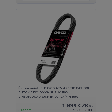
Řemen variátoru DAYCO ATV ARCTIC CAT 500
AUTOMATIC '00-'09, SUZUKI 500
VINSON/QUADRUNNER '00-'07 (44G3569)
1 999 CZK
/
ks
Skladem
1 652 CZK
bez DPH