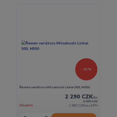
- 23 %
Řemen variátoru Mitsuboshi Linhai 500, M550
2 290 CZK
/
ks
2 990 CZK
Skladem
1 893 CZK
bez DPH