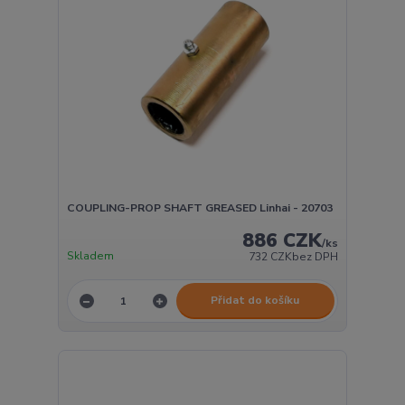
COUPLING-PROP SHAFT GREASED Linhai - 20703
886 CZK
/
ks
Skladem
732 CZK
bez DPH
Přidat do košíku