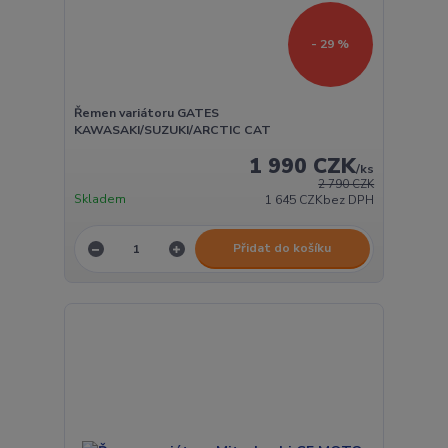
- 29 %
Řemen variátoru GATES
KAWASAKI/SUZUKI/ARCTIC CAT
1 990 CZK
/
ks
2 790 CZK
Skladem
1 645 CZK
bez DPH
Přidat do košíku