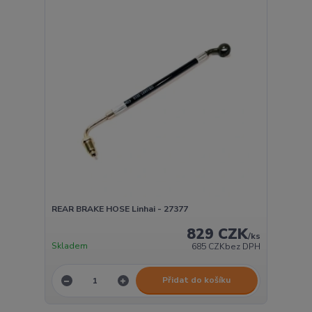
REAR BRAKE HOSE Linhai - 27377
829 CZK
/
ks
Skladem
685 CZK
bez DPH
Přidat do košíku