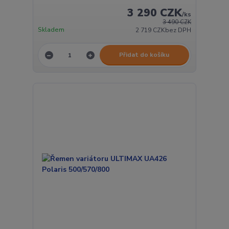
3 290 CZK
/
ks
3 490 CZK
Skladem
2 719 CZK
bez DPH
Přidat do košíku