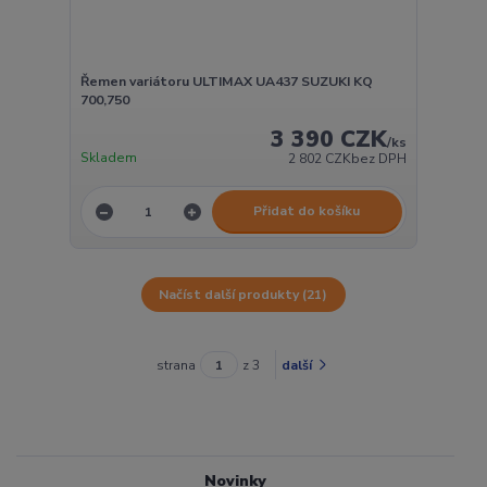
Řemen variátoru ULTIMAX UA437 SUZUKI KQ
700,750
3 390 CZK
/
ks
Skladem
2 802 CZK
bez DPH
Přidat do košíku
Načíst další produkty (21)
strana
z 3
další
Novinky