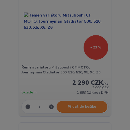
- 23 %
Řemen variátoru Mitsuboshi CF MOTO,
Journeyman Gladiator 500, 510, 530, X5, X6, Z6
2 290 CZK
/
ks
2 990 CZK
Skladem
1 893 CZK
bez DPH
Přidat do košíku