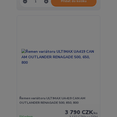
Přidat do košíku
Řemen variátoru ULTIMAX UA419 CAN AM
OUTLANDER RENAGADE 500, 650, 800
3 790 CZK
/
ks
Skladem
3 132 CZK
bez DPH