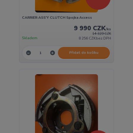
CARRIER ASS'Y CLUTCH Spojka Access
9 990 CZK
/
ks
14 329 CZK
Skladem
8 256 CZK
bez DPH
Přidat do košíku