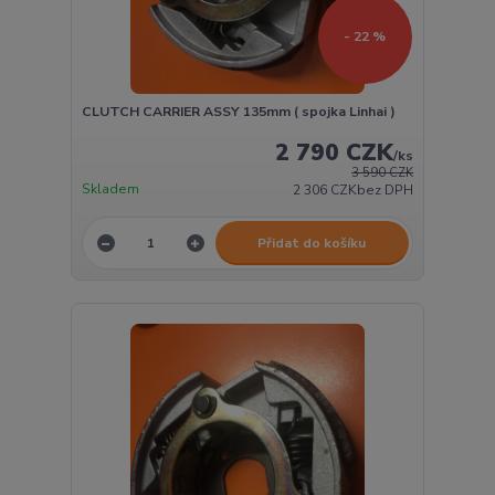
- 22 %
CLUTCH CARRIER ASSY 135mm ( spojka Linhai )
2 790 CZK
/
ks
3 590 CZK
Skladem
2 306 CZK
bez DPH
Přidat do košíku