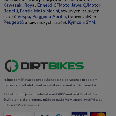
Kawasaki
,
Royal Enfield
,
CFMoto
,
Jawa
,
QJMotor
,
Benelli
,
Fantic
,
Moto Morini
, stylových italských
skútrů
Vespa,
Piaggio a Aprilia,
francouzských
Peugeotů
a taiwanských značek
Kymco
a
SYM
.
Máme téměř dvacet let zkušeností se servisem a prodejem
motorek, čtyřkolek, skútrů a věškerého moto příslušenství.
Za tuto dobu jsme prodali více něž 6000 motocyklů, skútrů a
čtyřkolek. Naše prodejny můžete navštívit v Opavě, Hlučíně a od
dubna 2025 v Olomouci.