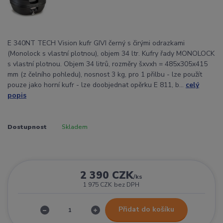
E 340NT TECH Vision kufr GIVI černý s čirými odrazkami
(Monolock s vlastní plotnou), objem 34 ltr. Kufry řady MONOLOCK
s vlastní plotnou. Objem 34 litrů, rozměry šxvxh = 485x305x415
mm (z čelního pohledu), nosnost 3 kg, pro 1 přilbu - lze použít
pouze jako horní kufr - lze doobjednat opěrku E 811, b...
celý
popis
Dostupnost
Skladem
2 390 CZK
/
ks
1 975 CZK
bez DPH
Přidat do košíku