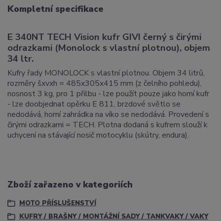
Kompletní specifikace
E 340NT TECH Vision kufr GIVI černý s čirými
odrazkami (Monolock s vlastní plotnou), objem
34 ltr.
Kufry řady MONOLOCK s vlastní plotnou. Objem 34 litrů,
rozměry šxvxh = 485x305x415 mm (z čelního pohledu),
nosnost 3 kg, pro 1 přilbu - lze použít pouze jako horní kufr
- lze doobjednat opěrku E 811, brzdové světlo se
nedodává, horní zahrádka na víko se nedodává. Provedení s
čirými odrazkami = TECH. Plotna dodaná s kufrem slouží k
uchycení na stávající nosič motocyklu (skútry, endura).
Zboží zařazeno v kategoriích
MOTO PŘÍSLUŠENSTVÍ
KUFRY / BRAŠNY / MONTÁŽNÍ SADY / TANKVAKY / VAKY