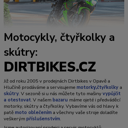
Motocykly, čtyřkolky a
skútry:
DIRTBIKES.CZ
Již od roku 2005 v prodejnách Dirtbikes v Opavě a
y,
Hlučíně prodáváme a servisujeme
motork
čtyřkolky
a
skútry
. V sezoně si u nás můžete tyto mašiny
vypůjčit
a otestovat
. V našem
bazaru
máme ojeté i předváděcí
motorky, skútry a čtyřkolky. Vybavíme vás od hlavy k
patě
moto oblečením
a všechny vaše stroje doladíte
veškerým
příslušenstvím
.
Jsme autorizovaní prodejci a servis motocyklů