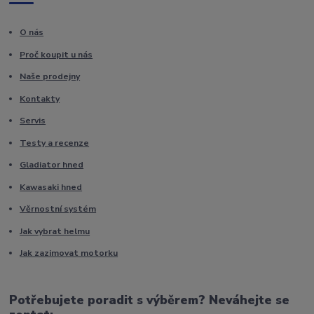
O nás
Proč koupit u nás
Naše prodejny
Kontakty
Servis
Testy a recenze
Gladiator hned
Kawasaki hned
Věrnostní systém
Jak vybrat helmu
Jak zazimovat motorku
Potřebujete poradit s výběrem? Neváhejte se