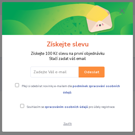
OPAVA 733537099/HLUČÍN
734541648/OLOMOUC 734593593
0
0,00 CZK
Získejte slevu
Menu
Získejte 100 Kč slevu na první objednávku
Stačí zadat váš email
PRO STROJE
MOTO PŘÍSLUŠENSTVÍ
KUFRY / BRAŠNY /
MONTÁŽNÍ SADY / TANKVAKY / VAKY
KUFRY TOP CASE, BRAŠNY
Odeslat
NA MÍSTO SPOLUJEZDCE, OPĚRKY
zadní plastový box E 340NT
TECH Vision kufr GIVI černý
Přeji si odebírat novinky e-mailem dle
podmínek zpracování osobních
údajů
.
zadní plastový box E 340NT TECH
Souhlasím se
zpracováním osobních údajů
pro účely registrace.
Vision kufr GIVI černý
Zavřít