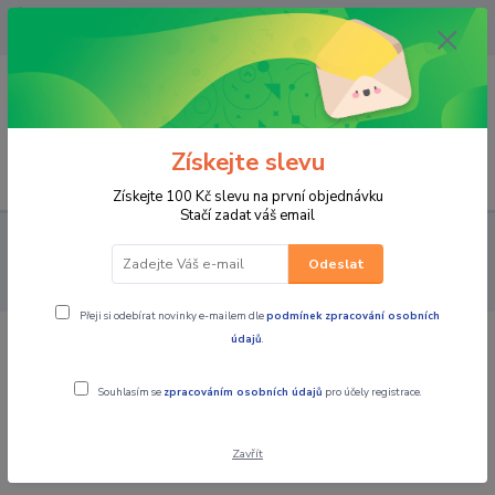
OPAVA 733537099/HLUČÍN
734541648/OLOMOUC 734593593
0
0,00 CZK
Získejte slevu
Menu
Získejte 100 Kč slevu na první objednávku
Stačí zadat váš email
PRO STROJE
NÁHRADNÍ DÍLY MX MOTORKY
PROX Řetěz
rozvodový - 92RH2010-114čl - Yamaha YZF250 / 01-13 + WRF250 +
Odeslat
Kawasaki KXF250 / 04-16 + Suzuki RMZ250 / 04-20
Přeji si odebírat novinky e-mailem dle
podmínek zpracování osobních
údajů
.
PROX Řetěz rozvodový - 92RH2010-
114čl - Yamaha YZF250 / 01-13 +
Souhlasím se
zpracováním osobních údajů
pro účely registrace.
WRF250 + Kawasaki KXF250 / 04-16 +
Suzuki RMZ250 / 04-20
Zavřít