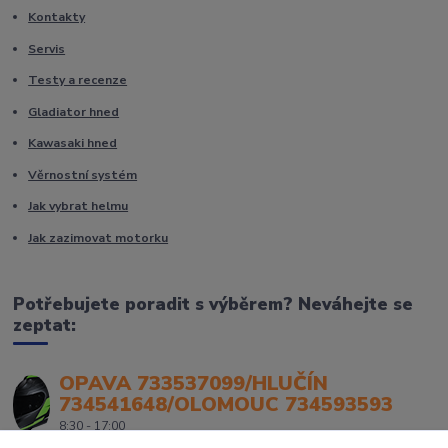
Kontakty
Servis
Testy a recenze
Gladiator hned
Kawasaki hned
Věrnostní systém
Jak vybrat helmu
Jak zazimovat motorku
Potřebujete poradit s výběrem? Neváhejte se
zeptat:
OPAVA 733537099/HLUČÍN
734541648/OLOMOUC 734593593
8:30 - 17:00