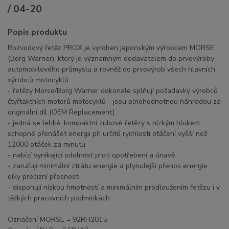
/ 04-20
Popis produktu
Rozvodový řetěz PROX je vyroben japonským výrobcem MORSE
(Borg Warner), který je významným dodavatelem do prvovýroby
automobilového průmyslu a rovněž do prvovýrob všech hlavních
výrobců motocyklů.
- řetězy Morse/Borg Warner dokonale splňují požadavky výrobců
čtyřtaktních motorů motocyklů - jsou plnohodnotnou náhradou za
originální díl (OEM Replacement)
- jedná se lehké, kompaktní zubové řetězy s nízkým hlukem
schopné přenášet energii při určité rychlosti otáčení vyšší než
12000 otáček za minutu
- nabízí vynikající odolnost proti opotřebení a únavě
- zaručují minimální ztrátu energie a plynulejší přenos energie
díky precizní přesnosti
- disponují nízkou hmotností a minimálním prodloužením řetězu i v
těžkých pracovních podmínkách
Označení MORSE = 92RH2015