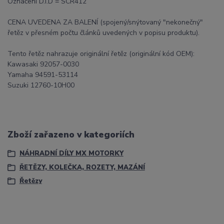
Označení D.I.D = SCR412
CENA UVEDENA ZA BALENÍ (spojený/snýtovaný "nekonečný"
řetěz v přesném počtu článků uvedených v popisu produktu).
Tento řetěz nahrazuje originální řetěz (originální kód OEM):
Kawasaki 92057-0030
Yamaha 94591-53114
Suzuki 12760-10H00
Zboží zařazeno v kategoriích
NÁHRADNÍ DÍLY MX MOTORKY
ŘETĚZY, KOLEČKA, ROZETY, MAZÁNÍ
Řetězy