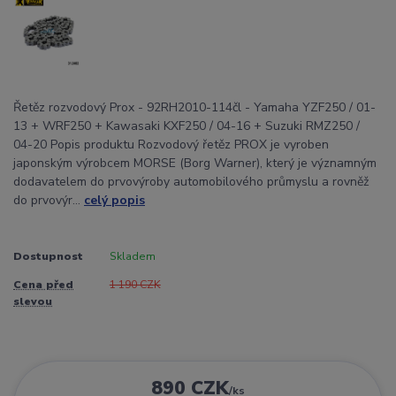
Řetěz rozvodový Prox - 92RH2010-114čl - Yamaha YZF250 / 01-
13 + WRF250 + Kawasaki KXF250 / 04-16 + Suzuki RMZ250 /
04-20 Popis produktu Rozvodový řetěz PROX je vyroben
japonským výrobcem MORSE (Borg Warner), který je významným
dodavatelem do prvovýroby automobilového průmyslu a rovněž
do prvovýr...
celý popis
Dostupnost
Skladem
Cena před
1 190 CZK
slevou
890 CZK
/
ks