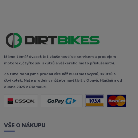
Máme téměř dvacet let zkušeností se servisem a prodejem
motorek, čtyřkolek, skútrů a věškerého moto příslušenství.
Za tuto dobu jsme prodali více něž 6000 motocyklů, skútrů a
čtyřkolek. Naše prodejny můžete navštívit v Opavě, Hlučíně a od
dubna 2025 v Olomouci.
VŠE O NÁKUPU