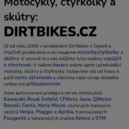
Motocykly, čtyřkolky a
skútry:
DIRTBIKES.CZ
Již od roku 2005 v prodejnách Dirtbikes v Opavě a
y,
Hlučíně prodáváme a servisujeme
motork
čtyřkolky
a
skútry
. V sezoně si u nás můžete tyto mašiny
vypůjčit
a otestovat
. V našem
bazaru
máme ojeté i předváděcí
motorky, skútry a čtyřkolky. Vybavíme vás od hlavy k
patě
moto oblečením
a všechny vaše stroje doladíte
veškerým
příslušenstvím
.
Jsme autorizovaní prodejci a servis motocyklů
Kawasaki
,
Royal Enfield
,
CFMoto
,
Jawa
,
QJMotor
,
Benelli
,
Fantic
,
Moto Morini
, stylových italských
skútrů
Vespa,
Piaggio a Aprilia,
francouzských
Peugeotů
a taiwanských značek
Kymco
a
SYM
.