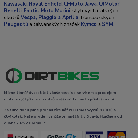
Kawasaki
,
Royal Enfield
,
CFMoto
,
Jawa
,
QJMotor
,
Benelli
,
Fantic
,
Moto Morini
, stylových italských
skútrů
Vespa,
Piaggio a Aprilia,
francouzských
Peugeotů
a taiwanských značek
Kymco
a
SYM
.
Máme téměř dvacet let zkušeností se servisem a prodejem
motorek, čtyřkolek, skútrů a věškerého moto příslušenství.
Za tuto dobu jsme prodali více něž 6000 motocyklů, skútrů a
čtyřkolek. Naše prodejny můžete navštívit v Opavě, Hlučíně a od
dubna 2025 v Olomouci.