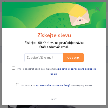
OPAVA 733537099/HLUČÍN
734541648/OLOMOUC 734593593
0
0,00 CZK
Získejte slevu
Menu
Získejte 100 Kč slevu na první objednávku
Stačí zadat váš email
SKÚTRY
SKÚTRY PEUGEOT
Příslušenství Peugeot
Zateplené kryty rukou Peugeot
Odeslat
Přeji si odebírat novinky e-mailem dle
podmínek zpracování osobních
Zateplené kryty rukou Peugeot
údajů
.
Souhlasím se
zpracováním osobních údajů
pro účely registrace.
Zavřít