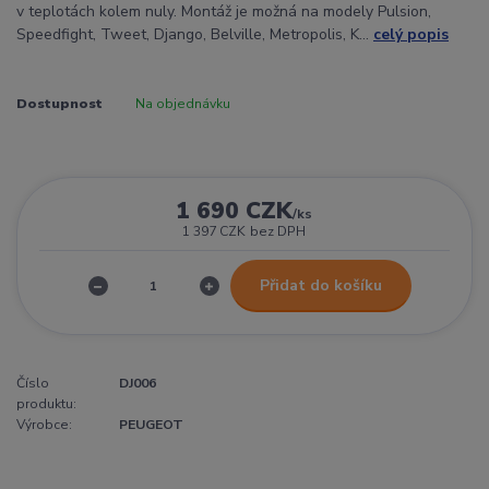
v teplotách kolem nuly. Montáž je možná na modely Pulsion,
Speedfight, Tweet, Django, Belville, Metropolis, K...
celý popis
Dostupnost
Na objednávku
1 690 CZK
/
ks
1 397 CZK
bez DPH
Přidat do košíku
Číslo
DJ006
produktu:
Výrobce:
PEUGEOT