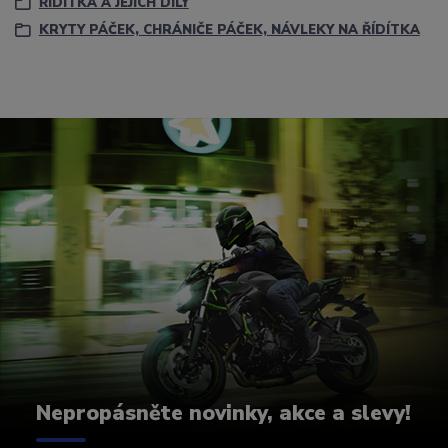
ŘÍDÍTKA A JEJICH DÍLY
KRYTY PÁČEK, CHRÁNIČE PÁČEK, NÁVLEKY NA ŘÍDÍTKA
Nepropásněte novinky, akce a slevy!