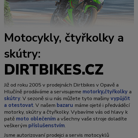
Motocykly, čtyřkolky a
skútry:
DIRTBIKES.CZ
Již od roku 2005 v prodejnách Dirtbikes v Opavě a
y,
Hlučíně prodáváme a servisujeme
motork
čtyřkolky
a
skútry
. V sezoně si u nás můžete tyto mašiny
vypůjčit
a otestovat
. V našem
bazaru
máme ojeté i předváděcí
motorky, skútry a čtyřkolky. Vybavíme vás od hlavy k
patě
moto oblečením
a všechny vaše stroje doladíte
veškerým
příslušenstvím
.
Jsme autorizovaní prodejci a servis motocyklů