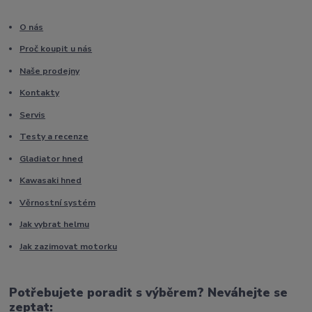
O nás
Proč koupit u nás
Naše prodejny
Kontakty
Servis
Testy a recenze
Gladiator hned
Kawasaki hned
Věrnostní systém
Jak vybrat helmu
Jak zazimovat motorku
Potřebujete poradit s výběrem? Neváhejte se
zeptat: