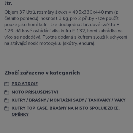
ltr.
Objem 37 litrů, rozměry šxvxh = 495x330x440 mm (z
čelního pohledu), nosnost 3 kg, pro 2 přilby - lze použít
pouze jako horní kufr - lze doobjednat brzdové světlo E
126, dálkové ovládání víka kufru E 132, horní zahrádka na
víko se nedodává. Plotna dodaná s kufrem slouží k uchycení
na stávající nosič motocyklu (skútry, endura).
Zboží zařazeno v kategoriích
PRO STROJE
MOTO PŘÍSLUŠENSTVÍ
KUFRY / BRAŠNY / MONTÁŽNÍ SADY / TANKVAKY / VAKY
KUFRY TOP CASE, BRAŠNY NA MÍSTO SPOLUJEZDCE,
OPĚRKY