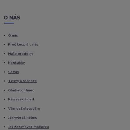
O NÁS
O nás
Proč koupit u nás
Naše prodejny
Kontakty
Servis
Testy a recenze
Gladiator hned
Kawasaki hned
Věrnostní systém
Jak vybrat helmu
Jak zazimovat motorku