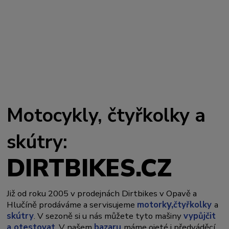
Motocykly, čtyřkolky a
skútry:
DIRTBIKES.CZ
Již od roku 2005 v prodejnách Dirtbikes v Opavě a
y,
Hlučíně prodáváme a servisujeme
motork
čtyřkolky
a
skútry
. V sezoně si u nás můžete tyto mašiny
vypůjčit
a otestovat
. V našem
bazaru
máme ojeté i předváděcí