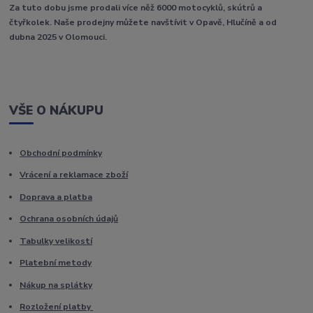
Za tuto dobu jsme prodali více něž 6000 motocyklů, skútrů a
čtyřkolek. Naše prodejny můžete navštívit v Opavě, Hlučíně a od
dubna 2025 v Olomouci.
VŠE O NÁKUPU
Obchodní podmínky
Vrácení a reklamace zboží
Doprava a platba
Ochrana osobních údajů
Tabulky velikostí
Platební metody
Nákup na splátky
Rozložení platby