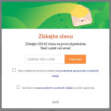
OPAVA 733537099/HLUČÍN
734541648/OLOMOUC 734593593
0
0,00 CZK
Získejte slevu
Menu
Získejte 100 Kč slevu na první objednávku
Stačí zadat váš email
PRO STROJE
MOTO PŘÍSLUŠENSTVÍ
KUFRY / BRAŠNY /
MONTÁŽNÍ SADY / TANKVAKY / VAKY
KUFRY TOP CASE, BRAŠNY
Odeslat
NA MÍSTO SPOLUJEZDCE, OPĚRKY
zadní plastový box B 37N Blade
TECH kufr GIVI černý
Přeji si odebírat novinky e-mailem dle
podmínek zpracování osobních
údajů
.
zadní plastový box B 37N Blade TECH
Souhlasím se
zpracováním osobních údajů
pro účely registrace.
kufr GIVI černý
Zavřít