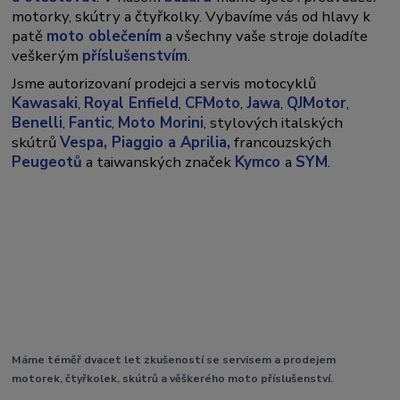
motorky, skútry a čtyřkolky. Vybavíme vás od hlavy k
patě
moto oblečením
a všechny vaše stroje doladíte
veškerým
příslušenstvím
.
Jsme autorizovaní prodejci a servis motocyklů
Kawasaki
,
Royal Enfield
,
CFMoto
,
Jawa
,
QJMotor
,
Benelli
,
Fantic
,
Moto Morini
, stylových italských
skútrů
Vespa,
Piaggio a Aprilia,
francouzských
Peugeotů
a taiwanských značek
Kymco
a
SYM
.
Máme téměř dvacet let zkušeností se servisem a prodejem
motorek, čtyřkolek, skútrů a věškerého moto příslušenství.