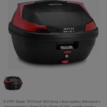
B 37NT Blade TECH kufr GIVI černý s čirou optikou (Monolock s
vlastní plotnou), objem 37 ltr. Objem 37 litrů, rozměry šxvxh =