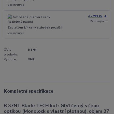
Více informací
4 × 772 Kč
Bez navýšení
Rozložená platba
Zaplať jen 1/4 ceny a zbytek později
Více informací
Číslo
B 37N
produktu:
Výrobce:
GIVI
Kompletní specifikace
B 37NT Blade TECH kufr GIVI černý s čirou
optikou (Monolock s vlastní plotnou), objem 37