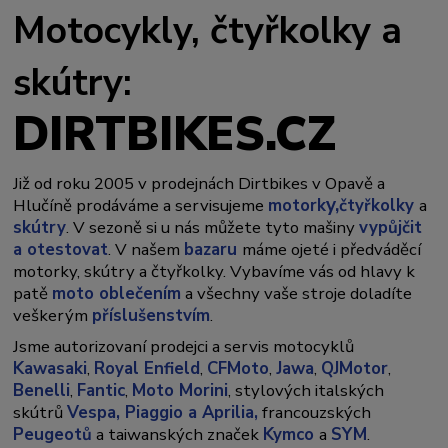
Motocykly, čtyřkolky a
skútry:
DIRTBIKES.CZ
Již od roku 2005 v prodejnách Dirtbikes v Opavě a
y,
Hlučíně prodáváme a servisujeme
motork
čtyřkolky
a
skútry
. V sezoně si u nás můžete tyto mašiny
vypůjčit
a otestovat
. V našem
bazaru
máme ojeté i předváděcí
motorky, skútry a čtyřkolky. Vybavíme vás od hlavy k
patě
moto oblečením
a všechny vaše stroje doladíte
veškerým
příslušenstvím
.
Jsme autorizovaní prodejci a servis motocyklů
Kawasaki
,
Royal Enfield
,
CFMoto
,
Jawa
,
QJMotor
,
Benelli
,
Fantic
,
Moto Morini
, stylových italských
skútrů
Vespa,
Piaggio a Aprilia,
francouzských
Peugeotů
a taiwanských značek
Kymco
a
SYM
.