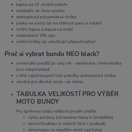
kapsa na CE chránič páteře
ventilační air-flow systém
antiseptická polyamidová vložka
pásky na suchý zip na stáhnutí pasu a rukávů
vnitřní kapsa a kapsa na mobil
voděodolné YKK zipy
vnitřní krátký zip umožňující připnutí kalhot
Proč si vybrat bundu NEO black?
univerzální použití po celý rok - membrána i termovložka
jsou odepínatelné
v létě zajistí bezpečí Vaší pokožky antiseptická vložka
vhodná pro dlouhé cesty i do města
TABULKA VELIKOSTÍ PRO VÝBĚR
MOTO BUNDY
Pro správnou volbu velikosti prosím změřte:
výšku postavy (od temene hlavy k chodidlům)
obvod hrudníku (v nejširší části v podpaží)
obvod pasu (v nejužším místě nad boky)