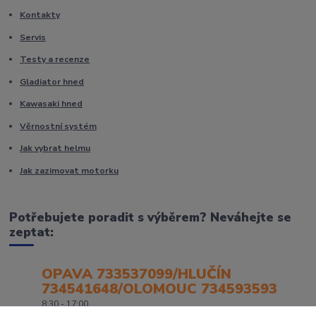
Kontakty
Servis
Testy a recenze
Gladiator hned
Kawasaki hned
Věrnostní systém
Jak vybrat helmu
Jak zazimovat motorku
Potřebujete poradit s výběrem? Neváhejte se
zeptat:
OPAVA 733537099/HLUČÍN
734541648/OLOMOUC 734593593
8:30 - 17:00