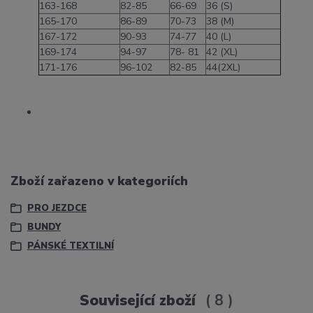
163-168
82-85
66-69
36 (S)
165-170
86-89
70-73
38 (M)
167-172
90-93
74-77
40 (L)
169-174
94-97
78- 81
42 (XL)
171-176
96-102
82-85
44(2XL)
Zboží zařazeno v kategoriích
PRO JEZDCE
BUNDY
PÁNSKÉ TEXTILNÍ
Související zboží
8