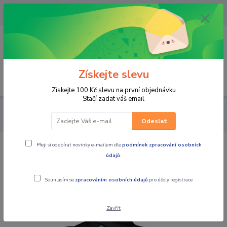
OPAVA 733537099/HLUČÍN
734541648/OLOMOUC 734593593
0
0,00 CZK
Získejte slevu
Menu
Získejte 100 Kč slevu na první objednávku
Stačí zadat váš email
PRO JEZDCE
BUNDY
MBW Pánská textilní moto bunda NEO
red
Odeslat
Přeji si odebírat novinky e-mailem dle
podmínek zpracování osobních
MBW Pánská textilní moto bunda NEO
údajů
.
red
Souhlasím se
zpracováním osobních údajů
pro účely registrace.
Zavřít