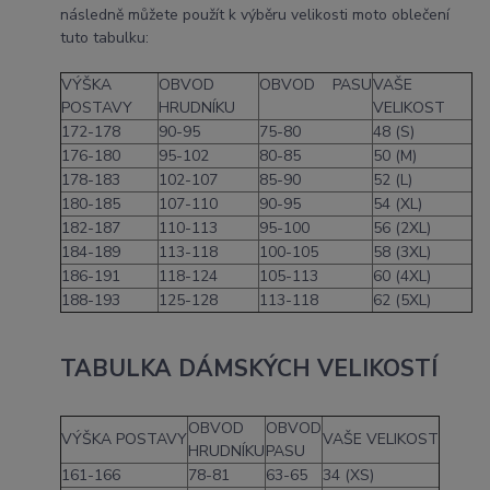
následně můžete použít k výběru velikosti moto oblečení
tuto tabulku:
VÝŠKA
OBVOD
OBVOD PASU
VAŠE
POSTAVY
HRUDNÍKU
VELIKOST
172-178
90-95
75-80
48 (S)
176-180
95-102
80-85
50 (M)
178-183
102-107
85-90
52 (L)
180-185
107-110
90-95
54 (XL)
182-187
110-113
95-100
56 (2XL)
184-189
113-118
100-105
58 (3XL)
186-191
118-124
105-113
60 (4XL)
188-193
125-128
113-118
62 (5XL)
TABULKA DÁMSKÝCH VELIKOSTÍ
OBVOD
OBVOD
VÝŠKA POSTAVY
VAŠE VELIKOST
HRUDNÍKU
PASU
161-166
78-81
63-65
34 (XS)