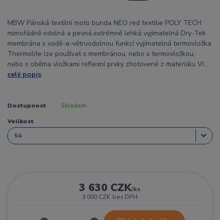
MBW Pánská textilní moto bunda NEO red textilie POLY TECH
mimořádně odolná a pevná,extrémně lehká vyjímatelná Dry-Tek
membrána s vodě-a-větruodolnou funkcí vyjímatelná termovložka
Thermolite lze používat s membránou, nebo s termovložkou,
nebo s oběma vložkami reflexní prvky zhotovené z materiálu VI...
celý popis
Dostupnost
Skladem
Velikost
3 630 CZK
/
ks
3 000 CZK
bez DPH