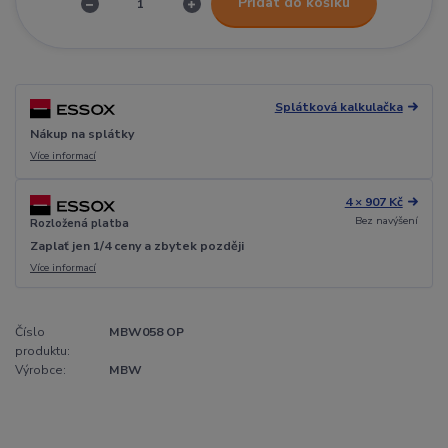
Přidat do košíku
Splátková kalkulačka
Nákup na splátky
Více informací
4 × 907 Kč
Bez navýšení
Rozložená platba
Zaplať jen 1/4 ceny a zbytek později
Více informací
Číslo
MBW058 OP
produktu:
Výrobce:
MBW