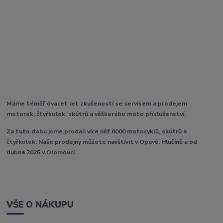
Máme téměř dvacet let zkušeností se servisem a prodejem
motorek, čtyřkolek, skútrů a věškerého moto příslušenství.
Za tuto dobu jsme prodali více něž 6000 motocyklů, skútrů a
čtyřkolek. Naše prodejny můžete navštívit v Opavě, Hlučíně a od
dubna 2025 v Olomouci.
VŠE O NÁKUPU