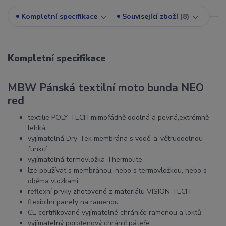
Kompletní specifikace
Související zboží
8
Kompletní specifikace
MBW Pánská textilní moto bunda NEO
red
textilie POLY TECH mimořádně odolná a pevná,extrémně
lehká
vyjímatelná Dry-Tek membrána s vodě-a-větruodolnou
funkcí
vyjímatelná termovložka Thermolite
lze používat s membránou, nebo s termovložkou, nebo s
oběma vložkami
reflexní prvky zhotovené z materiálu VISION TECH
flexibilní panely na ramenou
CE certifikované vyjímatelné chrániče ramenou a loktů
vyjímatelný porotenový chránič páteře